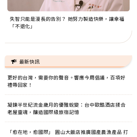
失智只能是漫長的告別？ 她努力製造快樂，讓幸福
來自剛果的巧克力神父 為台灣奉獻36年 「台灣是我
63歲卸矽谷副總、搬回台灣找快樂！「蛋黃哥小
104歲打破金氏世界紀錄 成為全球最年長羽球選
事業巔峰他選擇追夢…黑手阿伯拉小提琴還登上小
「不退化」
的家，我連作夢都講台語！」
丑」走進安養院，逗樂上萬爺奶：退休後才開始真
手，分享長壽的秘密原來是「這個」
巨蛋！連CNN都大讚！
正的人生
最新快訊
更好的台灣，需要你的聲音。響應今周倡議，百項好
禮帶回家！
凝鍊半世紀流金歲月的優雅蛻變：台中歐酷酒店揉合
老屋靈魂，釀造國際級旅宿記憶
「愈在地，愈國際」 圓山大飯店推廣國產農漁產品 打