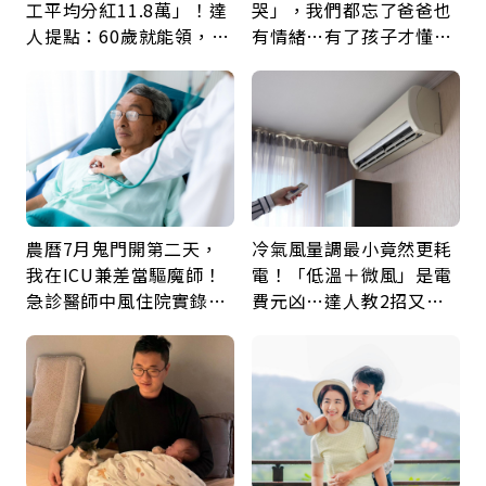
工平均分紅11.8萬」！達
哭」，我們都忘了爸爸也
人提點：60歲就能領，重
有情緒…有了孩子才懂：
新就業還有隱藏版退休金
父親節最珍貴禮物是一句
久違的關心
農曆7月鬼門開第二天，
冷氣風量調最小竟然更耗
我在ICU兼差當驅魔師！
電！「低溫＋微風」是電
急診醫師中風住院實錄：
費元凶…達人教2招又涼
那些怪物原來叫譫妄
又省電