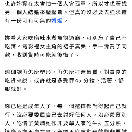
也許妳實在太害怕一個人會孤單，所以才想著找
另一個人結婚來壓壓驚。但真的沒必要去強求擁
有一份可有可無的
婚姻
。
妳看人家吃麻辣水煮魚很過癮，可別忘了自己不
吃辣。電影裡女主角的裙子真美，手一滑買了同
款，收到貨時可能就後悔了。
瑜珈課再怎麼塑形，再怎麼打造氣質，對貪食的
吃貨來說，或許就是多受罪45 分鐘。活著，舒
服就好。
妳已經是成年人了，每一個選擇都對得起自己就
行，沒必要委屈自己去討好任何人。沒必羨慕別
人，吃慣了黃燜雞卻非要學人家吃牛排五分熟，
這樣不會不自在嗎？穿慣平底運動鞋的腳非要試