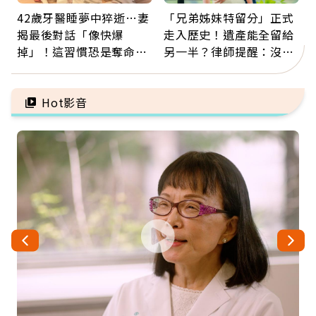
42歲牙醫睡夢中猝逝…妻
「兄弟姊妹特留分」正式
揭最後對話「像快爆
走入歷史！遺產能全留給
掉」！這習慣恐是奪命原
另一半？律師提醒：沒做
因：沒有一份工作值得用
「1件事」照樣白忙
命交換
Hot影音