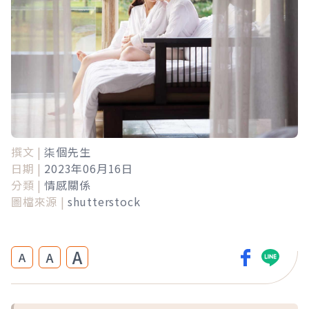
撰文 |
柒個先生
日期 |
2023年06月16日
分類 |
情感關係
圖檔來源 |
shutterstock
A
A
A