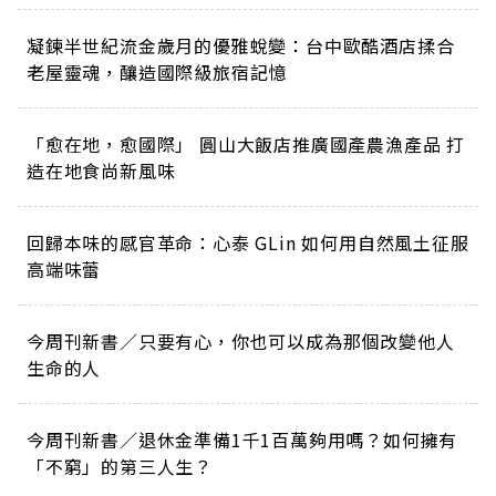
凝鍊半世紀流金歲月的優雅蛻變：台中歐酷酒店揉合
老屋靈魂，釀造國際級旅宿記憶
「愈在地，愈國際」 圓山大飯店推廣國產農漁產品 打
造在地食尚新風味
回歸本味的感官革命：心泰 GLin 如何用自然風土征服
高端味蕾
今周刊新書／只要有心，你也可以成為那個改變他人
生命的人
今周刊新書／退休金準備1千1百萬夠用嗎？如何擁有
「不窮」的第三人生？