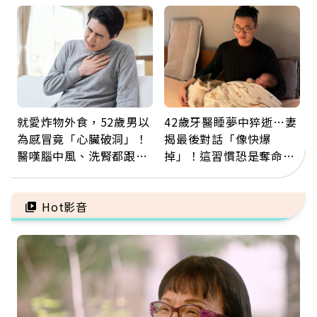
那些怪物原來叫譫妄
新就業還有隱藏版退休金
就愛炸物外食，52歲男以
42歲牙醫睡夢中猝逝…妻
為感冒竟「心臟破洞」！
揭最後對話「像快爆
醫嘆腦中風、洗腎都跟它
掉」！這習慣恐是奪命原
有關：4警訊是心臟在呼
因：沒有一份工作值得用
救
命交換
Hot影音