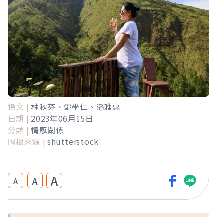
撰文 |
林秋芬、鄧學仁、潘雅惠
日期 |
2023年06月15日
分類 |
情感關係
圖檔來源 |
shutterstock
A
A
A