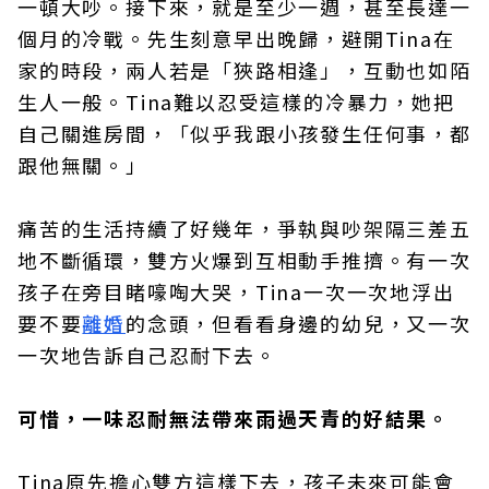
一頓大吵。接下來，就是至少一週，甚至長達一
個月的冷戰。先生刻意早出晚歸，避開Tina在
家的時段，兩人若是「狹路相逢」，互動也如陌
生人一般。Tina難以忍受這樣的冷暴力，她把
自己關進房間，「似乎我跟小孩發生任何事，都
跟他無關。」
痛苦的生活持續了好幾年，爭執與吵架隔三差五
地不斷循環，雙方火爆到互相動手推擠。有一次
孩子在旁目睹嚎啕大哭，Tina一次一次地浮出
要不要
離婚
的念頭，但看看身邊的幼兒，又一次
一次地告訴自己忍耐下去。
可惜，一味忍耐無法帶來雨過天青的好結果。
Tina原先擔心雙方這樣下去，孩子未來可能會