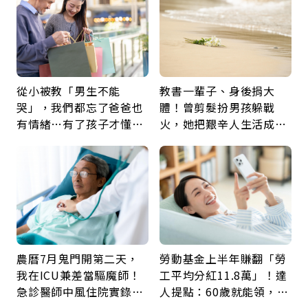
從小被教「男生不能
教書一輩子、身後捐大
哭」，我們都忘了爸爸也
體！曾剪髮扮男孩躲戰
有情緒…有了孩子才懂：
火，她把艱辛人生活成風
父親節最珍貴禮物是一句
景：生命價值在於成為祝
久違的關心
福
農曆7月鬼門開第二天，
勞動基金上半年賺翻「勞
我在ICU兼差當驅魔師！
工平均分紅11.8萬」！達
急診醫師中風住院實錄：
人提點：60歲就能領，重