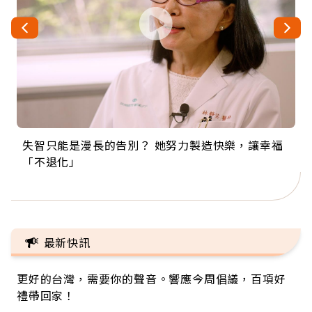
失智只能是漫長的告別？ 她努力製造快樂，讓幸福
來自剛果的巧克力神父 為台灣奉獻36年 「台灣是我
63歲卸矽谷副總、搬回台灣找快樂！「蛋黃哥小
104歲打破金氏世界紀錄 成為全球最年長羽球選
事業巔峰他選擇追夢…黑手阿伯拉小提琴還登上小
「不退化」
的家，我連作夢都講台語！」
丑」走進安養院，逗樂上萬爺奶：退休後才開始真
手，分享長壽的秘密原來是「這個」
巨蛋！連CNN都大讚！
正的人生
最新快訊
更好的台灣，需要你的聲音。響應今周倡議，百項好
禮帶回家！