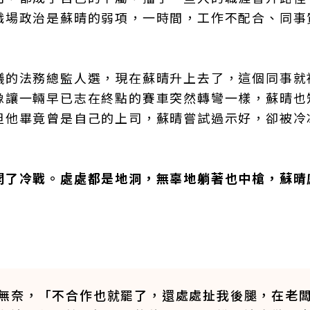
職場政治是蘇晴的弱項，一時間，工作不配合、同事
議的法務總監人選，現在蘇晴升上去了，這個同事就
像讓一輛早已志在終點的賽車突然轉彎一樣，蘇晴也
但他畢竟曾是自己的上司，蘇晴嘗試過示好，卻被冷
開了冷戰。處處都是地洞，無辜地躺著也中槍，蘇晴
無奈，「不合作也就罷了，還處處扯我後腿，在老