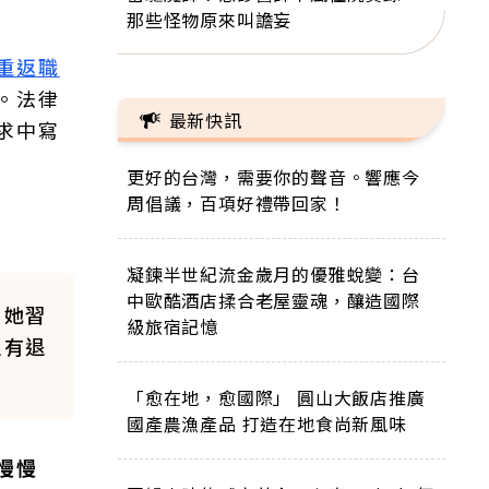
那些怪物原來叫譫妄
重返職
。法律
最新快訊
求中寫
更好的台灣，需要你的聲音。響應今
周倡議，百項好禮帶回家！
凝鍊半世紀流金歲月的優雅蛻變：台
中歐酷酒店揉合老屋靈魂，釀造國際
」她習
級旅宿記憶
沒有退
「愈在地，愈國際」 圓山大飯店推廣
國產農漁產品 打造在地食尚新風味
慢慢