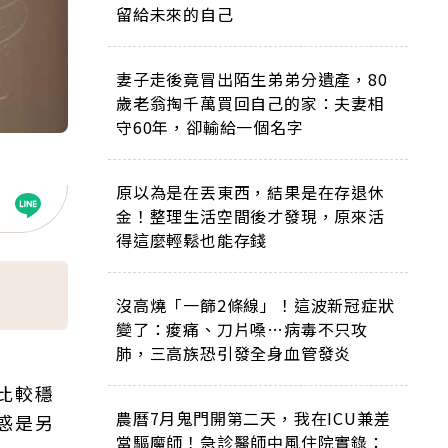
留給未來的自己
妻子走後竟冒出陌生弟弟分遺產，80
歲老翁掏千萬買回自己的家：夫妻相
守60年，卻輸給一個名字
原以為是在丟東西，結果是在存退休
金！整理生活空間後才發現，原來活
得這麼輕鬆也能存錢
沒高燒「一篩2條線」！這波新冠症狀
變了：痠痛、刀片嗓…病毒不只攻
肺，三高族恐引發全身血管發炎
比較穩
農曆7月鬼門開第二天，我在ICU兼差
惑是另
當驅魔師！急診醫師中風住院實錄：