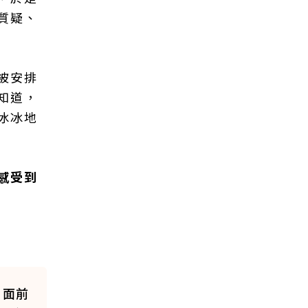
質疑、
被安排
知道，
冰冰地
感受到
闆面前