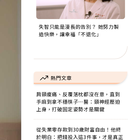
失智只能是漫長的告別？ 她努力製
來自剛果的巧克力神父 為台灣奉獻
63歲卸矽谷副總、搬回台灣找快
104歲打破金氏世界紀錄 成為全球
事業巔峰他選擇追夢…黑手阿伯拉
造快樂，讓幸福「不退化」
36年 「台灣是我的家，我連作夢都
樂！「蛋黃哥小丑」走進安養院，
最年長羽球選手，分享長壽的秘密
小提琴還登上小巨蛋！連CNN都大
講台語！」
逗樂上萬爺奶：退休後才開始真正
原來是「這個」
讚！
的人生
熱門文章
肩頸痠痛、反覆落枕都沒在意，直到
手麻到拿不穩筷子…醫：頸神經壓迫
上身，打破固定姿勢才是關鍵
從失業零存款到30歲財富自由！他終
於明白：把錢投入這3件事，才是真正