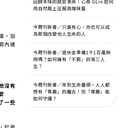
回歸本味的感官革命：心泰 GLin 如何
用自然風土征服高端味蕾
今周刊新書／只要有心，你也可以成
為那個改變他人生命的人
識。加
間內連
今周刊新書／退休金準備1千1百萬夠
用嗎？如何擁有「不窮」的第三人
生？
今周刊新書／來到生命盡頭，人人都
她沒有
想有「尊嚴」的離去！但「尊嚴」能
麼
如何守護？
了一些
，於是