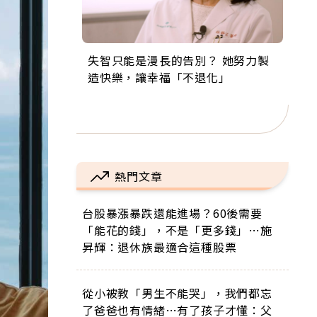
失智只能是漫長的告別？ 她努力製
來自剛果的巧克力神父 為台灣奉獻
63歲卸矽谷副總、搬回台灣找快
104歲打破金氏世界紀錄 成為全球
事業巔峰他選擇追夢…黑手阿伯拉
造快樂，讓幸福「不退化」
36年 「台灣是我的家，我連作夢都
樂！「蛋黃哥小丑」走進安養院，
最年長羽球選手，分享長壽的秘密
小提琴還登上小巨蛋！連CNN都大
講台語！」
逗樂上萬爺奶：退休後才開始真正
原來是「這個」
讚！
的人生
熱門文章
台股暴漲暴跌還能進場？60後需要
「能花的錢」，不是「更多錢」…施
昇輝：退休族最適合這種股票
從小被教「男生不能哭」，我們都忘
了爸爸也有情緒…有了孩子才懂：父