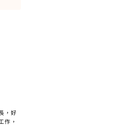
長，好
工作，