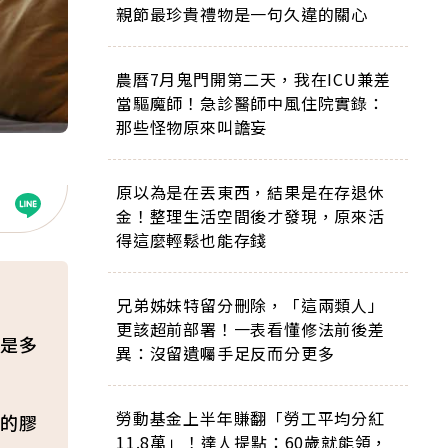
親節最珍貴禮物是一句久違的關心
農曆7月鬼門開第二天，我在ICU兼差
當驅魔師！急診醫師中風住院實錄：
那些怪物原來叫譫妄
原以為是在丟東西，結果是在存退休
金！整理生活空間後才發現，原來活
得這麼輕鬆也能存錢
兄弟姊妹特留分刪除，「這兩類人」
更該超前部署！一表看懂修法前後差
是多
異：沒留遺囑手足反而分更多
勞動基金上半年賺翻「勞工平均分紅
的膠
11.8萬」！達人提點：60歲就能領，