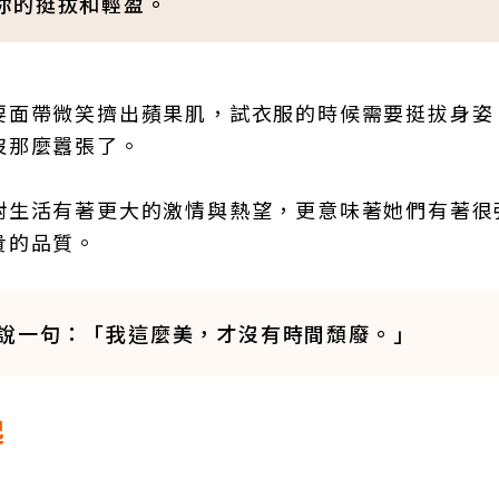
你的挺拔和輕盈。
要面帶微笑擠出蘋果肌，試衣服的時候需要挺拔身姿
沒那麼囂張了。
對生活有著更大的激情與熱望，更意味著她們有著很
貴的品質。
說一句：「我這麼美，才沒有時間頹廢。」
起