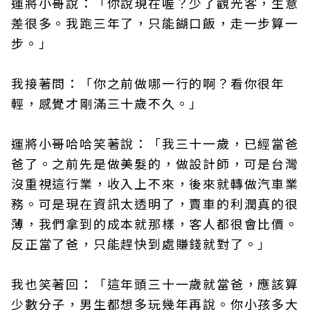
運將小哥說：「你說現在喔？少了觀光客，生意
差很多。我跑三年了，只能餬口飯，走一步算一
步。」
我接著問：「你之前做哪一行的啊？看你很年
輕，感覺才剛滿三十歲不久。」
運將小哥哈哈笑著說：「我三十一歲，已經當爸
爸了。之前先是做美髮的，做設計師，可是台灣
沒重視這行業，收入上不來，後來就轉做汽車業
務。可是現在資訊太透明了，賣車的利潤真的很
薄，我們拿到的成本就那樣，客人都很會比價。
反正當了爸，只能趕快到處賺錢就對了。」
我也笑著回：「這年頭三十一歲就當爸，應該算
少數分子，男生都想多玩幾年再說。你小孩多大