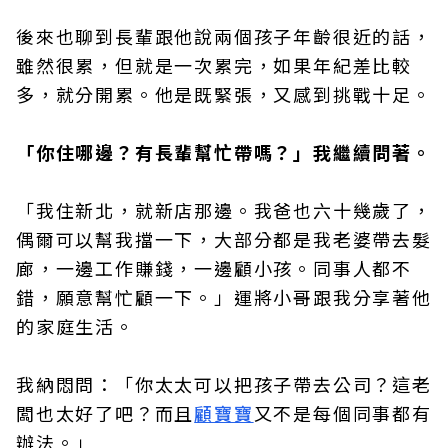
後來也聊到長輩跟他說兩個孩子年齡很近的話，
雖然很累，但就是一次累完，如果年紀差比較
多，就分開累。他是既緊張，又感到挑戰十足。
「你住哪邊？有長輩幫忙帶嗎？」我繼續問著。
「我住新北，就新店那邊。我爸也六十幾歲了，
偶爾可以幫我擋一下，大部分都是我老婆帶去髮
廊，一邊工作賺錢，一邊顧小孩。同事人都不
錯，願意幫忙顧一下。」運將小哥跟我分享著他
的家庭生活。
我納悶問：「你太太可以把孩子帶去公司？這老
闆也太好了吧？而且
顧寶寶
又不是每個同事都有
辦法。」