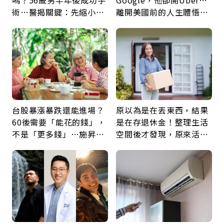
嗎？56歲男半年後成功手
Google，他卻開Uber…
術…醫揭關鍵：先縮小腫
離開美國前的人生體悟：
瘤再談根治
好的壞的都不會永遠
台股暴漲暴跌還能進場？
原以為是在丟東西，結果
60後需要「能花的錢」，
是在存退休金！整理生活
不是「更多錢」…施昇
空間後才發現，原來活得
輝：退休族最適合這種股
這麼輕鬆也能存錢
票