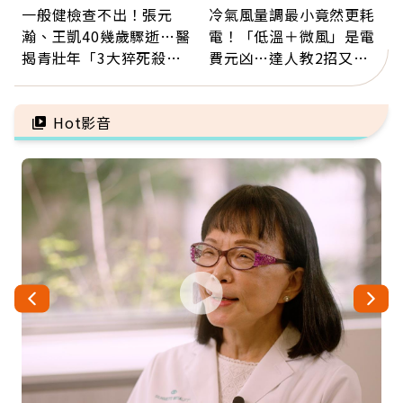
一般健檢查不出！張元
冷氣風量調最小竟然更耗
瀚、王凱40幾歲驟逝…醫
電！「低溫＋微風」是電
揭青壯年「3大猝死殺
費元凶…達人教2招又涼
手」：靠2檢查揪出9成地
又省電
雷
Hot影音