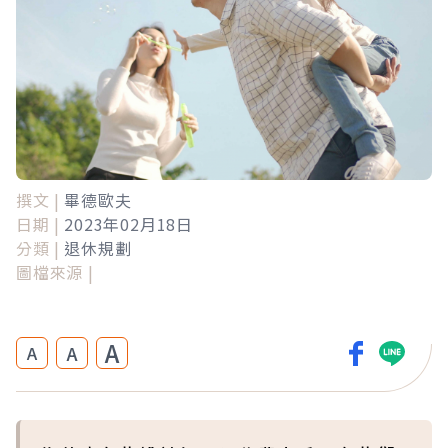
撰文 |
畢德歐夫
日期 |
2023年02月18日
分類 |
退休規劃
圖檔來源 |
A
A
A