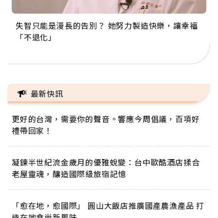
失智只能是漫長的告別？ 她努力製造快樂，讓幸福
來自剛果的巧克力神父 為台灣奉獻36年 「台灣是我
63歲卸矽谷副總、搬回台灣找快樂！「蛋黃哥小
104歲打破金氏世界紀錄 成為全球最年長羽球選
事業巔峰他選擇追夢…黑手阿伯拉小提琴還登上小
「不退化」
的家，我連作夢都講台語！」
丑」走進安養院，逗樂上萬爺奶：退休後才開始真
手，分享長壽的秘密原來是「這個」
巨蛋！連CNN都大讚！
正的人生
最新快訊
更好的台灣，需要你的聲音。響應今周倡議，百項好
禮帶回家！
凝鍊半世紀流金歲月的優雅蛻變：台中歐酷酒店揉合
老屋靈魂，釀造國際級旅宿記憶
「愈在地，愈國際」 圓山大飯店推廣國產農漁產品 打
造在地食尚新風味