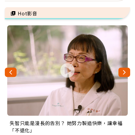
善待自己
Hot影音
失智只能是漫長的告別？ 她努力製造快樂，讓幸福
來自剛果的巧克力神父 為台灣奉獻36年 「台灣是我
63歲卸矽谷副總、搬回台灣找快樂！「蛋黃哥小
104歲打破金氏世界紀錄 成為全球最年長羽球選
事業巔峰他選擇追夢…黑手阿伯拉小提琴還登上小
「不退化」
的家，我連作夢都講台語！」
丑」走進安養院，逗樂上萬爺奶：退休後才開始真
手，分享長壽的秘密原來是「這個」
巨蛋！連CNN都大讚！