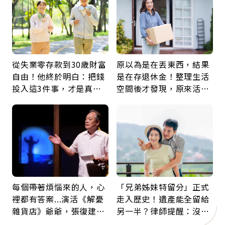
從失業零存款到30歲財富
原以為是在丟東西，結果
自由！他終於明白：把錢
是在存退休金！整理生活
投入這3件事，才是真正
空間後才發現，原來活得
留給未來的自己
這麼輕鬆也能存錢
每個帶著煩惱來的人，心
「兄弟姊妹特留分」正式
裡都有答案...演活《解憂
走入歷史！遺產能全留給
雜貨店》爺爺，張復建：
另一半？律師提醒：沒做
放下執著不是認輸，而是
「1件事」照樣白忙