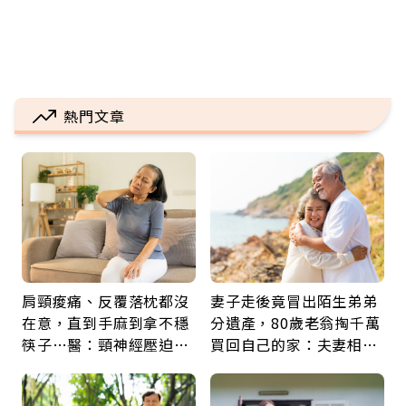
熱門文章
肩頸痠痛、反覆落枕都沒
妻子走後竟冒出陌生弟弟
在意，直到手麻到拿不穩
分遺產，80歲老翁掏千萬
筷子…醫：頸神經壓迫上
買回自己的家：夫妻相守
身，打破固定姿勢才是關
60年，卻輸給一個名字
鍵