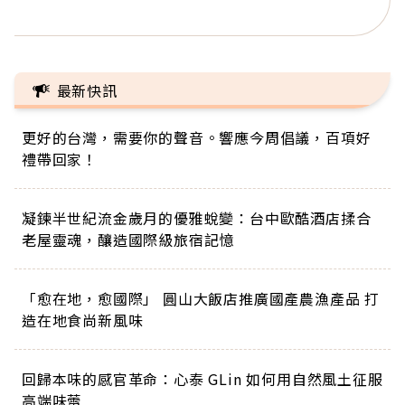
正的人生
最新快訊
更好的台灣，需要你的聲音。響應今周倡議，百項好
禮帶回家！
凝鍊半世紀流金歲月的優雅蛻變：台中歐酷酒店揉合
老屋靈魂，釀造國際級旅宿記憶
「愈在地，愈國際」 圓山大飯店推廣國產農漁產品 打
造在地食尚新風味
回歸本味的感官革命：心泰 GLin 如何用自然風土征服
高端味蕾