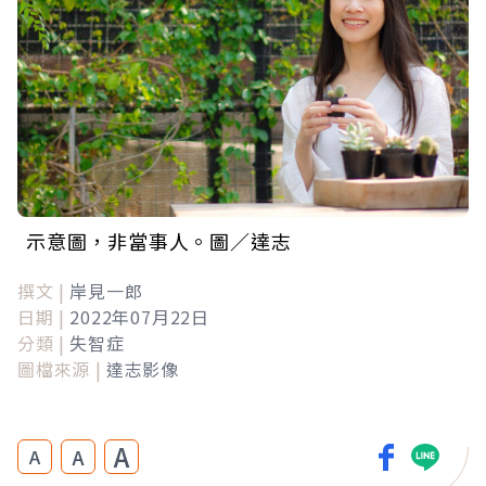
示意圖，非當事人。圖／達志
撰文 |
岸見一郎
日期 |
2022年07月22日
分類 |
失智症
圖檔來源 |
達志影像
A
A
A