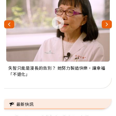
失智只能是漫長的告別？ 她努力製造快樂，讓幸福
來自剛果的巧克力神父 為台灣奉獻36年 「台灣是我
63歲卸矽谷副總、搬回台灣找快樂！「蛋黃哥小
104歲打破金氏世界紀錄 成為全球最年長羽球選
事業巔峰他選擇追夢…黑手阿伯拉小提琴還登上小
「不退化」
的家，我連作夢都講台語！」
丑」走進安養院，逗樂上萬爺奶：退休後才開始真
手，分享長壽的秘密原來是「這個」
巨蛋！連CNN都大讚！
正的人生
最新快訊