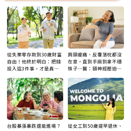
從失業零存款到30歲財富
肩頸痠痛、反覆落枕都沒
自由！他終於明白：把錢
在意，直到手麻到拿不穩
投入這3件事，才是真正
筷子…醫：頸神經壓迫上
留給未來的自己
身，打破固定姿勢才是關
鍵
台股暴漲暴跌還能進場？
從女工到50歲提早退休、