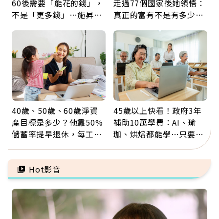
60後需要「能花的錢」，
走過77個國家後她領悟：
不是「更多錢」…施昇
真正的富有不是有多少
輝：退休族最適合這種股
錢，而是擁有選擇人生的
票
自由
40歲、50歲、60歲淨資
45歲以上快看！政府3年
產目標是多少？他靠50%
補助10萬學費：AI、瑜
儲蓄率提早退休，每工作
珈、烘焙都能學…只要願
1年買下1年自由
意開始，永遠不嫌晚
Hot影音