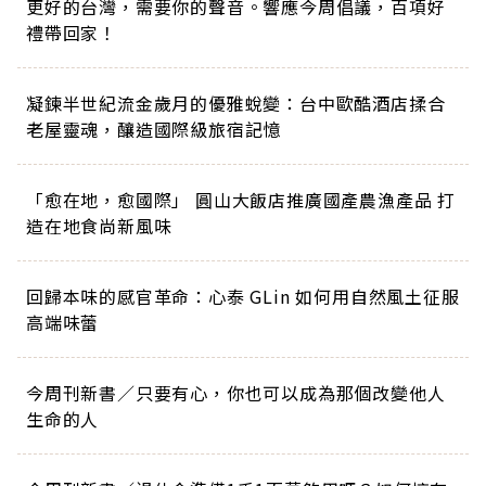
更好的台灣，需要你的聲音。響應今周倡議，百項好
禮帶回家！
凝鍊半世紀流金歲月的優雅蛻變：台中歐酷酒店揉合
老屋靈魂，釀造國際級旅宿記憶
「愈在地，愈國際」 圓山大飯店推廣國產農漁產品 打
造在地食尚新風味
回歸本味的感官革命：心泰 GLin 如何用自然風土征服
高端味蕾
今周刊新書／只要有心，你也可以成為那個改變他人
生命的人