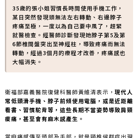
35歲的張小姐習慣長時間使用手機工作，
某日突然發現頭無法左右轉動、右邊脖子
疼痛至極，一度以為自己要中風了，趕緊
就醫檢查。經醫師診斷發現她脖子第5及第
6節椎間盤突出至神經柱，導致疼痛而無法
轉動，經過3個月的療程才改善，疼痛感也
大幅消失。
衛福部嘉義醫院復健科醫師黃維清表示，
現代人
常低頭滑手機、脖子前傾使用電腦，或是近距離
看書、習慣駝背等，這些長期不當姿勢導致肩頸
痠痛，甚至會有麻木感產生。
當麻痛感傳至頭部及手部，就是頸椎候群症出現