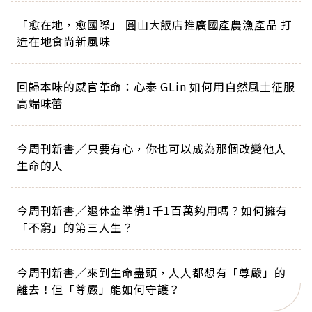
「愈在地，愈國際」 圓山大飯店推廣國產農漁產品 打
造在地食尚新風味
回歸本味的感官革命：心泰 GLin 如何用自然風土征服
高端味蕾
今周刊新書／只要有心，你也可以成為那個改變他人
生命的人
今周刊新書／退休金準備1千1百萬夠用嗎？如何擁有
「不窮」的第三人生？
今周刊新書／來到生命盡頭，人人都想有「尊嚴」的
離去！但「尊嚴」能如何守護？