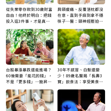
從失業零存款到30歲財富
肩頸痠痛、反覆落枕都沒
自由！他終於明白：把錢
在意，直到手麻到拿不穩
投入這3件事，才是真正
筷子…醫：頸神經壓迫上
留給未來的自己
身，打破固定姿勢才是關
鍵
台股暴漲暴跌還能進場？
30年不感冒、白髮還變
60後需要「能花的錢」，
少！89歲名醫揭「長壽3
不是「更多錢」…施昇
寶」飲食法：享受美食不
輝：退休族最適合這種股
忌口，偶爾也該吃點肉
票