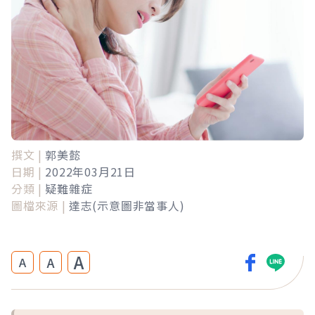
撰文 |
郭美懿
日期 |
2022年03月21日
分類 |
疑難雜症
圖檔來源 |
達志(示意圖非當事人)
A
A
A