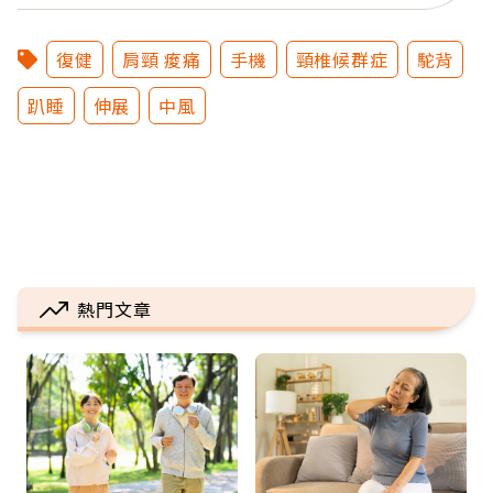
復健
肩頸 痠痛
手機
頸椎候群症
駝背
趴睡
伸展
中風
熱門文章