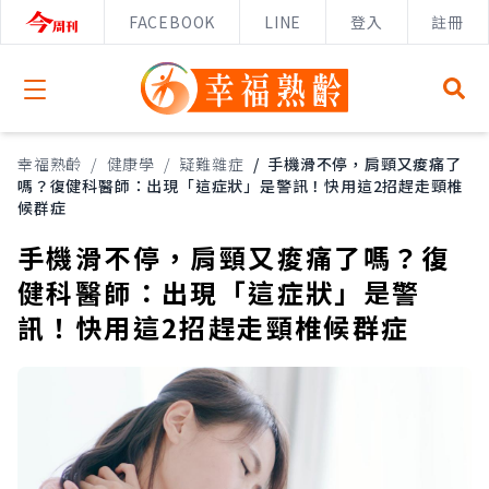
FACEBOOK
LINE
登入
註冊
Open menu
幸福熟齡
/
健康學
/
疑難雜症
/
手機滑不停，肩頸又痠痛了
嗎？復健科醫師：出現「這症狀」是警訊！快用這2招趕走頸椎
候群症
手機滑不停，肩頸又痠痛了嗎？復
健科醫師：出現「這症狀」是警
訊！快用這2招趕走頸椎候群症