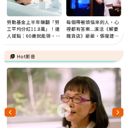
勞動基金上半年賺翻「勞
每個帶著煩惱來的人，心
工平均分紅11.8萬」！達
裡都有答案...演活《解憂
人提點：60歲就能領，重
雜貨店》爺爺，張復建：
新就業還有隱藏版退休金
放下執著不是認輸，而是
善待自己
Hot影音