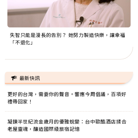
失智只能是漫長的告別？ 她努力製造快樂，讓幸福
來自剛果的巧克力神父 為台灣奉獻36年 「台灣是我
63歲卸矽谷副總、搬回台灣找快樂！「蛋黃哥小
104歲打破金氏世界紀錄 成為全球最年長羽球選
事業巔峰他選擇追夢…黑手阿伯拉小提琴還登上小
「不退化」
的家，我連作夢都講台語！」
丑」走進安養院，逗樂上萬爺奶：退休後才開始真
手，分享長壽的秘密原來是「這個」
巨蛋！連CNN都大讚！
正的人生
最新快訊
更好的台灣，需要你的聲音。響應今周倡議，百項好
禮帶回家！
凝鍊半世紀流金歲月的優雅蛻變：台中歐酷酒店揉合
老屋靈魂，釀造國際級旅宿記憶