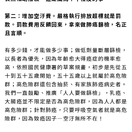
第二：增加空汙費。嚴格執行排放超標就是罰
款。罰款費用反饋回來，拿來做肺癌篩檢，名正
且言順。
有多少錢，才能做多少事；做低劑量斷層篩檢，
以長者為優先，因為年齡愈大得癌症的機率愈
高，依照國民健康署的草案規畫，初步是先從五
十到五十五歲開始，五十五歲以上就屬於高危險
群；高危險群還包含抽菸、有家族肺癌病史者。
我們一直鼓勵、推廣「人人要做篩檢」，乳癌、
大腸癌並不限定是否為高危險群，因為人人都是
高危險群；針對肺癌，只要呼吸空氣者就是高危
險群，因為致癌因子—空汙無所不在！