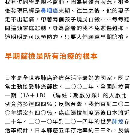
我有位同學是眼科醫師，因為身體有狀況，檢查
後發現已經是
鼻咽癌
末期。往生之後，他的妻子
走不出悲痛，帶著兩個孩子燒炭自殺……每每聽
聞這類家庭悲劇，身為醫者的我不免悲傷難抑，
這明明是可以預防的，只要人們願意早期篩檢。
早期篩檢是所有治療的根本
日本是全世界肺癌治療存活率最好的國家，國民
常主動接受肺癌篩檢。二○○二年，全國肺癌第
一期（1A＋1B）（編註：期數分類）的人數比
例竟然多達四四％；反觀台灣，我們直到二○二
○年還沒有四○％，癌症篩檢制度落後日本將近
二十年。二○一○年到二○一四年的世界
肺癌
存
活率統計，日本肺癌五年存活率約三三％，反觀