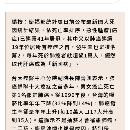
編按：衛福部統計處日前公布最新國人死
因統計結果，依死亡率排序，惡性腫瘤(癌
症)已連續41年居冠，其中又以肺癌連續
19年位居所有癌症之首，發生率也是排名
第2，每年死於肺癌者就超過1萬人，儼然
取代肝癌成為「新國病」。
台大癌醫中心分院副院長陳晉興表示，肺
癌蟬聯十大癌症之首多年，男女癌症死亡
第1名都是肺癌。從1990年後，台灣的吸
菸比率年年下降(32%降到14%)，肺癌發
生率卻是年年上升(每10萬人口17人升高
到35人)。這顯示不是抽菸才會罹患肺癌，
二手菸、廚房油煙也都是成因，特別是