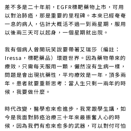
差不多是二十年前，EGFR標靶藥物上市，可用
以對治肺癌，那是重要的里程碑。本來已經奄奄
一息的病人，估計大概活不過一到兩星期，服用
以後兩三天可以起身，一個星期就出院。
我有個病人曾開玩笑說要帶著艾瑞莎（編註：
Iressa，標靶藥品）環遊世界。因為藥物帶來的
療效，只需每天服用一顆，儼然沒有生病一樣，
問題是會出現抗藥性，平均療效是一年，頂多兩
年。患者就要重新思考：當人生只剩一兩年的時
候，我要做什麼。
下一則 ＋
時代改變，醫學愈來愈進步，我常跟學生講，如
乳癌年輕化、醫提醒5危險因
子，「這一項」不可輕忽！定期
今是我面對肺癌治療三十年來最振奮人心的時
篩檢、良好生活習慣，降低罹癌
候，因為我們有愈來愈多的武器，可以對付可怕
風險