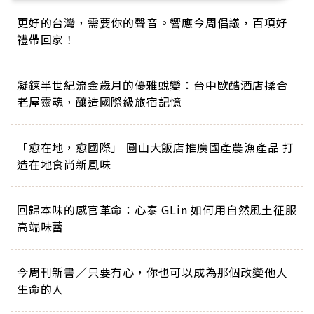
更好的台灣，需要你的聲音。響應今周倡議，百項好
禮帶回家！
凝鍊半世紀流金歲月的優雅蛻變：台中歐酷酒店揉合
老屋靈魂，釀造國際級旅宿記憶
「愈在地，愈國際」 圓山大飯店推廣國產農漁產品 打
造在地食尚新風味
回歸本味的感官革命：心泰 GLin 如何用自然風土征服
高端味蕾
今周刊新書／只要有心，你也可以成為那個改變他人
生命的人