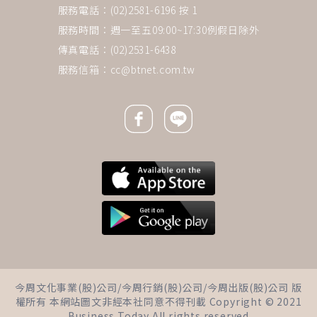
服務電話：(02)2581-6196 按 1
服務時間：週一至五09:00~17:30例假日除外
傳真電話：(02)2531-6438
服務信箱：
cc@btnet.com.tw
Facebook icon
Line icon
下一則 ＋
年關一到就怕回婆家？心理師揭
今周文化事業(股)公司/今周行銷(股)公司/今周出版(股)公司 版
「婆家過節恐懼症」根源：放下
權所有 本網站圖文非經本社同意不得刊載 Copyright © 2021
好媳婦人設，當有禮貌客人就好
Business Today All rights reserved