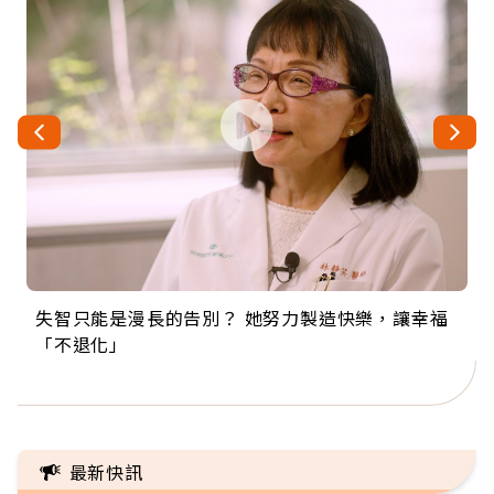
失智只能是漫長的告別？ 她努力製造快樂，讓幸福
來自剛果的巧克力神父 為台灣奉獻36年 「台灣是我
63歲卸矽谷副總、搬回台灣找快樂！「蛋黃哥小
104歲打破金氏世界紀錄 成為全球最年長羽球選
事業巔峰他選擇追夢…黑手阿伯拉小提琴還登上小
「不退化」
的家，我連作夢都講台語！」
丑」走進安養院，逗樂上萬爺奶：退休後才開始真
手，分享長壽的秘密原來是「這個」
巨蛋！連CNN都大讚！
正的人生
最新快訊