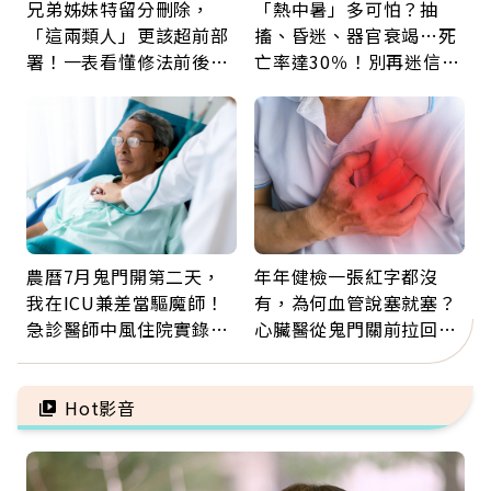
兄弟姊妹特留分刪除，
「熱中暑」多可怕？抽
「這兩類人」更該超前部
搐、昏迷、器官衰竭…死
署！一表看懂修法前後差
亡率達30％！別再迷信
異：沒留遺囑手足反而分
「擦酒精、吃退燒藥」，
更多
5招才能真救命
農曆7月鬼門開第二天，
年年健檢一張紅字都沒
我在ICU兼差當驅魔師！
有，為何血管說塞就塞？
急診醫師中風住院實錄：
心臟醫從鬼門關前拉回病
那些怪物原來叫譫妄
人：會不會心梗要看對數
字
Hot影音