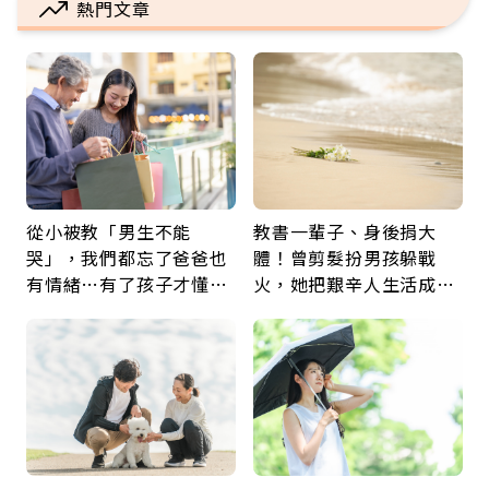
熱門文章
從小被教「男生不能
教書一輩子、身後捐大
哭」，我們都忘了爸爸也
體！曾剪髮扮男孩躲戰
有情緒…有了孩子才懂：
火，她把艱辛人生活成風
父親節最珍貴禮物是一句
景：生命價值在於成為祝
久違的關心
福