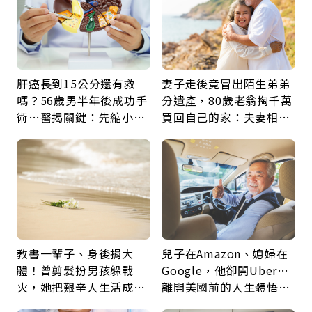
肝癌長到15公分還有救
妻子走後竟冒出陌生弟弟
嗎？56歲男半年後成功手
分遺產，80歲老翁掏千萬
術…醫揭關鍵：先縮小腫
買回自己的家：夫妻相守
瘤再談根治
60年，卻輸給一個名字
教書一輩子、身後捐大
兒子在Amazon、媳婦在
體！曾剪髮扮男孩躲戰
Google，他卻開Uber…
火，她把艱辛人生活成風
離開美國前的人生體悟：
景：生命價值在於成為祝
好的壞的都不會永遠