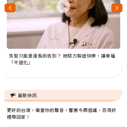
失智只能是漫長的告別？ 她努力製造快樂，讓幸福
來自剛果的巧克力神父 為台灣奉獻36年 「台灣是我
63歲卸矽谷副總、搬回台灣找快樂！「蛋黃哥小
104歲打破金氏世界紀錄 成為全球最年長羽球選
事業巔峰他選擇追夢…黑手阿伯拉小提琴還登上小
「不退化」
的家，我連作夢都講台語！」
丑」走進安養院，逗樂上萬爺奶：退休後才開始真
手，分享長壽的秘密原來是「這個」
巨蛋！連CNN都大讚！
正的人生
最新快訊
更好的台灣，需要你的聲音。響應今周倡議，百項好
禮帶回家！