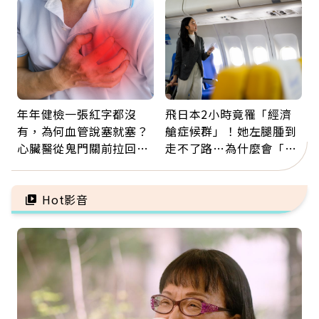
福
年年健檢一張紅字都沒
飛日本2小時竟罹「經濟
有，為何血管說塞就塞？
艙症候群」！她左腿腫到
心臟醫從鬼門關前拉回病
走不了路…為什麼會「靜
人：會不會心梗要看對數
脈血栓」？醫示警7種人
字
注意
Hot影音