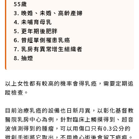
55歲
3. 晚婚、未婚、高齡產婦
4. 未哺育母乳
5. 更年期後肥胖
6. 曾經單側罹患乳癌
7. 乳房有異常增生組織者
8. 抽煙
以上女性都有較高的機率會得乳癌，需要定期追
蹤檢查。
目前治療乳癌的設備也日新月異，以彰化基督教
醫院乳房中心為例，針對臨床上觸摸得到、超音
波偵測得到的腫瘤，可以用傷口只有0.3公分的
微創手術將它取出，不用擔心術後會留下疤痕。