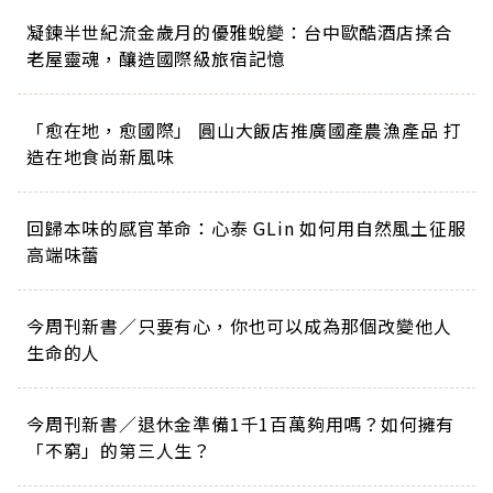
凝鍊半世紀流金歲月的優雅蛻變：台中歐酷酒店揉合
老屋靈魂，釀造國際級旅宿記憶
「愈在地，愈國際」 圓山大飯店推廣國產農漁產品 打
造在地食尚新風味
回歸本味的感官革命：心泰 GLin 如何用自然風土征服
高端味蕾
今周刊新書／只要有心，你也可以成為那個改變他人
生命的人
今周刊新書／退休金準備1千1百萬夠用嗎？如何擁有
「不窮」的第三人生？