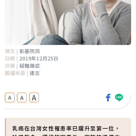
撰文 |
彰基院訊
日期 |
2019年12月25日
分類 |
疑難雜症
圖檔來源 |
達志
A
A
A
乳癌在台灣女性罹患率已躍升至第一位，