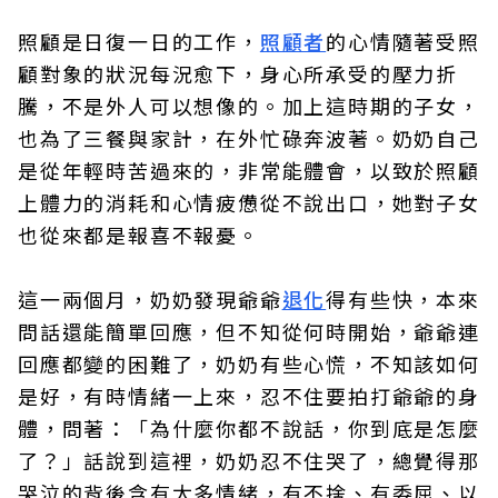
照顧是日復一日的工作，
照顧者
的心情隨著受照
顧對象的狀況每況愈下，身心所承受的壓力折
騰，不是外人可以想像的。加上這時期的子女，
也為了三餐與家計，在外忙碌奔波著。奶奶自己
是從年輕時苦過來的，非常能體會，以致於照顧
上體力的消耗和心情疲憊從不說出口，她對子女
也從來都是報喜不報憂。
這一兩個月，奶奶發現爺爺
退化
得有些快，本來
問話還能簡單回應，但不知從何時開始，爺爺連
回應都變的困難了，奶奶有些心慌，不知該如何
是好，有時情緒一上來，忍不住要拍打爺爺的身
體，問著：「為什麼你都不說話，你到底是怎麼
了？」話說到這裡，奶奶忍不住哭了，總覺得那
哭泣的背後含有太多情緒，有不捨、有委屈、以