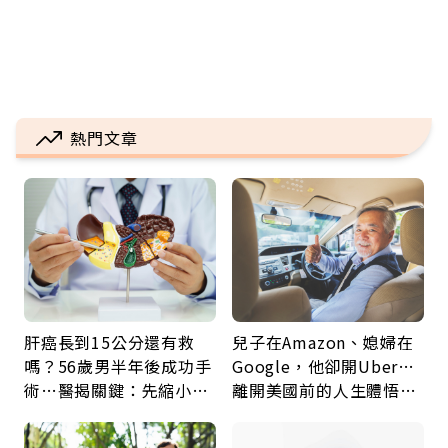
熱門文章
肝癌長到15公分還有救
兒子在Amazon、媳婦在
嗎？56歲男半年後成功手
Google，他卻開Uber…
術…醫揭關鍵：先縮小腫
離開美國前的人生體悟：
瘤再談根治
好的壞的都不會永遠