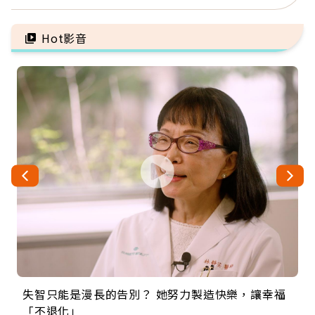
因：沒有一份工作值得用
異：沒留遺囑手足反而分
命交換
更多
Hot影音
失智只能是漫長的告別？ 她努力製造快樂，讓幸福
來自剛果的巧克力神父 為台灣奉獻36年 「台灣是我
63歲卸矽谷副總、搬回台灣找快樂！「蛋黃哥小
104歲打破金氏世界紀錄 成為全球最年長羽球選
事業巔峰他選擇追夢…黑手阿伯拉小提琴還登上小
「不退化」
的家，我連作夢都講台語！」
丑」走進安養院，逗樂上萬爺奶：退休後才開始真
手，分享長壽的秘密原來是「這個」
巨蛋！連CNN都大讚！