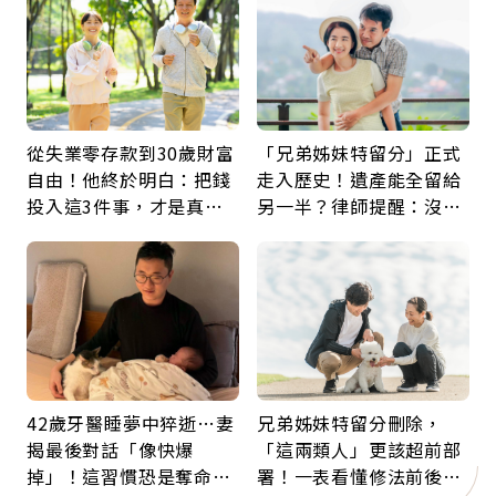
從失業零存款到30歲財富
「兄弟姊妹特留分」正式
自由！他終於明白：把錢
走入歷史！遺產能全留給
投入這3件事，才是真正
另一半？律師提醒：沒做
留給未來的自己
「1件事」照樣白忙
42歲牙醫睡夢中猝逝…妻
兄弟姊妹特留分刪除，
揭最後對話「像快爆
「這兩類人」更該超前部
掉」！這習慣恐是奪命原
署！一表看懂修法前後差