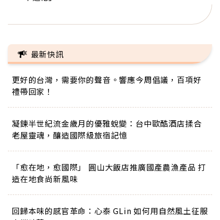
正的人生
最新快訊
更好的台灣，需要你的聲音。響應今周倡議，百項好
禮帶回家！
凝鍊半世紀流金歲月的優雅蛻變：台中歐酷酒店揉合
老屋靈魂，釀造國際級旅宿記憶
「愈在地，愈國際」 圓山大飯店推廣國產農漁產品 打
造在地食尚新風味
回歸本味的感官革命：心泰 GLin 如何用自然風土征服