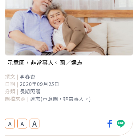
示意圖，非當事人。圖／達志
撰文 |
李春杏
日期 |
2020年09月25日
分類 |
長期照護
圖檔來源 |
達志(示意圖，非當事人。)
A
A
A