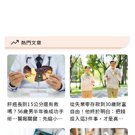
熱門文章
肝癌長到15公分還有救
從失業零存款到30歲財富
嗎？56歲男半年後成功手
自由！他終於明白：把錢
術…醫揭關鍵：先縮小腫
投入這3件事，才是真正
瘤再談根治
留給未來的自己