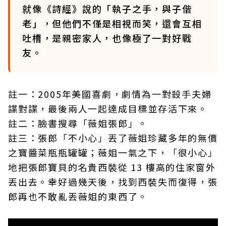
就像《詩經》說的「執子之手，與子偕
老」，但他們不僅是相視而笑，還會互相
吐槽，是親密家人，也像極了一對好戰
友。
註一：2005年美國喜劇，劇情為一對殺手夫婦
諜對諜，最後兩人一起達成目標並存活下來。
註二：臉書搜尋「薇姐張郎」。
註三：張郎「不小心」丟了薇姐珍藏多年的無價
之寶醬菜瓶瓶罐罐；薇姐一氣之下，「很小心」
地把張郎寶貝的名貴西裝從 13 樓高的住家窗外
丟出去。幸好過幾天後，找到西裝失而復得，張
郎再也不敢亂丟薇姐的東西了。