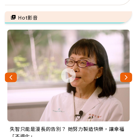
錢，而是擁有選擇人生的
又省電
自由
Hot影音
失智只能是漫長的告別？ 她努力製造快樂，讓幸福
來自剛果的巧克力神父 為台灣奉獻36年 「台灣是我
63歲卸矽谷副總、搬回台灣找快樂！「蛋黃哥小
104歲打破金氏世界紀錄 成為全球最年長羽球選
事業巔峰他選擇追夢…黑手阿伯拉小提琴還登上小
「不退化」
的家，我連作夢都講台語！」
丑」走進安養院，逗樂上萬爺奶：退休後才開始真
手，分享長壽的秘密原來是「這個」
巨蛋！連CNN都大讚！