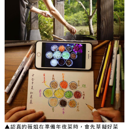
▲認真的薇姐在準備年夜菜時，會先草擬好菜