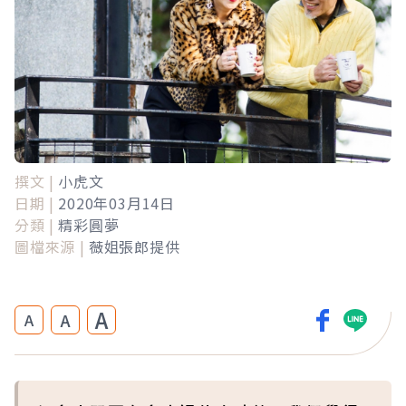
撰文 |
小虎文
日期 |
2020年03月14日
分類 |
精彩圓夢
圖檔來源 |
薇姐張郎提供
A
A
A