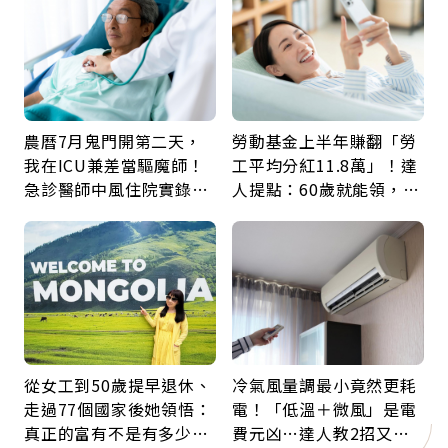
農曆7月鬼門開第二天，
勞動基金上半年賺翻「勞
我在ICU兼差當驅魔師！
工平均分紅11.8萬」！達
急診醫師中風住院實錄：
人提點：60歲就能領，重
那些怪物原來叫譫妄
新就業還有隱藏版退休金
從女工到50歲提早退休、
冷氣風量調最小竟然更耗
走過77個國家後她領悟：
電！「低溫＋微風」是電
真正的富有不是有多少
費元凶…達人教2招又涼