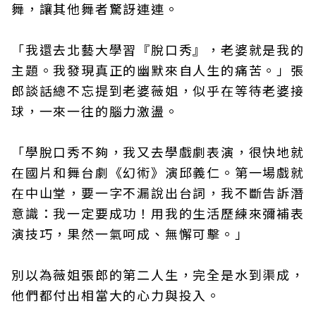
舞，讓其他舞者驚訝連連。
「我還去北藝大學習『脫口秀』，老婆就是我的
主題。我發現真正的幽默來自人生的痛苦。」張
郎談話總不忘提到老婆薇姐，似乎在等待老婆接
球，一來一往的腦力激盪。
「學脫口秀不夠，我又去學戲劇表演，很快地就
在國片和舞台劇《幻術》演邱義仁。第一場戲就
在中山堂，要一字不漏說出台詞，我不斷告訴潛
意識：我一定要成功！用我的生活歷練來彌補表
演技巧，果然一氣呵成、無懈可擊。」
別以為薇姐張郎的第二人生，完全是水到渠成，
他們都付出相當大的心力與投入。