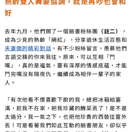
熟齡雙人舞要協調，就是再吵也會和
好
去年九月，他們開了一個臉書粉絲團
（註二）
，
成為少見的熟齡「網紅」，分享退休生活百態和
夫妻間的精彩對話
，有不少粉絲留言，羨慕他們
言語交鋒的你來我往。原來，可以互相「鬥
嘴」，真的是福氣，要有深厚的情感底蘊，才能
鬥完嘴沒有隔夜仇，繼續成為相伴一輩子的家
人。
「有次他看不慣喜歡下廚的我，總把冰箱給塞
滿，趁我不在家，把我珍藏的醃菜丟了！是不是
太過分，我一氣之下，也把他珍貴的西裝往窗外
丟！可是看著我們如此互動的臉書朋友，卻似乎