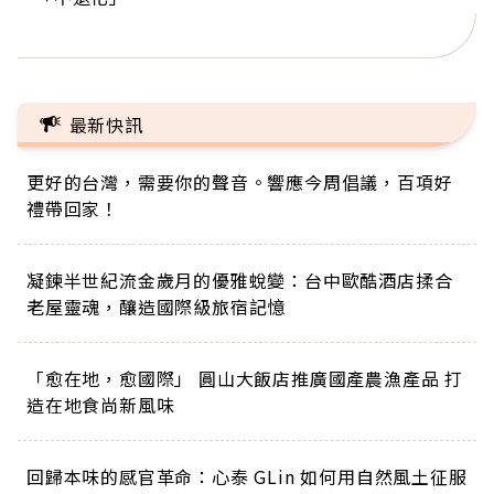
正的人生
最新快訊
更好的台灣，需要你的聲音。響應今周倡議，百項好
禮帶回家！
凝鍊半世紀流金歲月的優雅蛻變：台中歐酷酒店揉合
老屋靈魂，釀造國際級旅宿記憶
「愈在地，愈國際」 圓山大飯店推廣國產農漁產品 打
造在地食尚新風味
回歸本味的感官革命：心泰 GLin 如何用自然風土征服