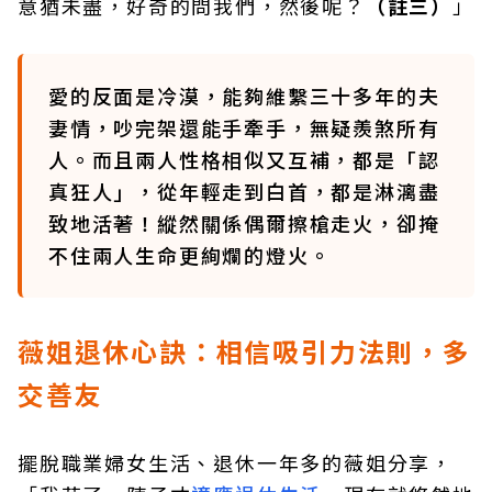
意猶未盡，好奇的問我們，然後呢？
（註三）
」
愛的反面是冷漠，能夠維繫三十多年的夫
妻情，吵完架還能手牽手，無疑羨煞所有
人。而且兩人性格相似又互補，都是「認
真狂人」，從年輕走到白首，都是淋漓盡
致地活著！縱然關係偶爾擦槍走火，卻掩
不住兩人生命更絢爛的燈火。
薇姐退休心訣：相信吸引力法則，多
交善友
擺脫職業婦女生活、退休一年多的薇姐分享，