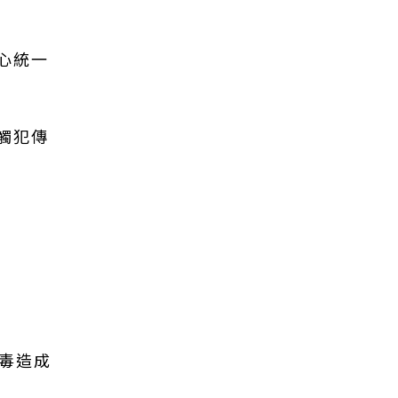
心統一
觸犯傳
病毒造成