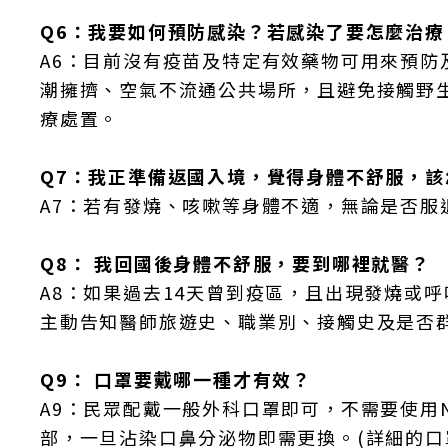
Q6：我要如何預防感染？若感染了要怎麼治
A6：目前沒有疫苗及特定有效藥物可用來預
潮擁擠、空氣不流通公共場所，且避免接觸野
療處置。
Q7：我正準備返國入境，覺得身體不舒服，
A7：若有發燒、咳嗽等身體不適，無論是否服
Q8： 我回國後身體不舒服，要到哪裡就醫？
A8：如果過去14天曾到疫區，且出現發燒或呼
主動告知醫師旅遊史、職業別、接觸史及是否群聚
Q9： 口罩要戴哪一種才有效？
A9：民眾配戴一般外科口罩即可，不需要使用
部，一旦沾染口鼻分泌物即需更換。(詳細的