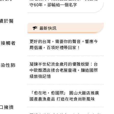
守60年，卻輸給一個名字
續於醫
最新快訊
更好的台灣，需要你的聲音。響應今
關接觸者
周倡議，百項好禮帶回家！
凝鍊半世紀流金歲月的優雅蛻變：台
傳染性肺
中歐酷酒店揉合老屋靈魂，釀造國際
級旅宿記憶
「愈在地，愈國際」 圓山大飯店推廣
國產農漁產品 打造在地食尚新風味
口擁擠