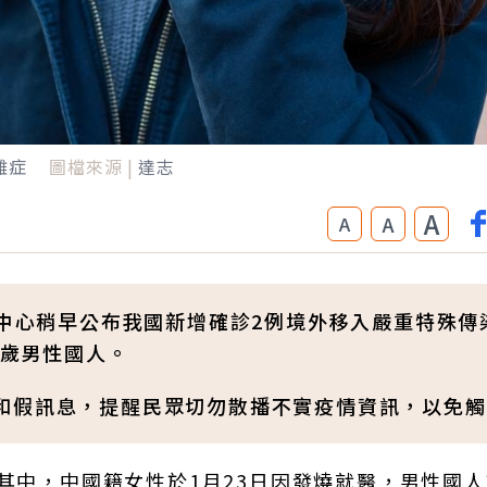
雜症
圖檔來源 |
達志
A
A
A
揮中心稍早公布我國新增確診2例境外移入嚴重特殊傳
多歲男性國人。
和假訊息，提醒民眾切勿散播不實疫情資訊，以免觸
其中，中國籍女性於1月23日因發燒就醫，男性國人