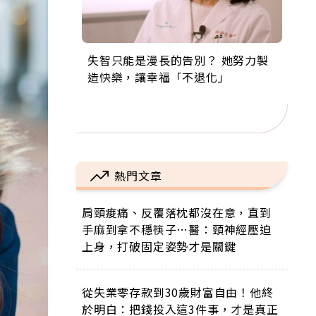
失智只能是漫長的告別？ 她努力製
來自剛果的巧克力神父 為台灣奉獻
63歲卸矽谷副總、搬回台灣找快
104歲打破金氏世界紀錄 成為全球
事業巔峰他選擇追夢…黑手阿伯拉
造快樂，讓幸福「不退化」
36年 「台灣是我的家，我連作夢都
樂！「蛋黃哥小丑」走進安養院，
最年長羽球選手，分享長壽的秘密
小提琴還登上小巨蛋！連CNN都大
講台語！」
逗樂上萬爺奶：退休後才開始真正
原來是「這個」
讚！
的人生
熱門文章
肩頸痠痛、反覆落枕都沒在意，直到
手麻到拿不穩筷子…醫：頸神經壓迫
上身，打破固定姿勢才是關鍵
從失業零存款到30歲財富自由！他終
於明白：把錢投入這3件事，才是真正