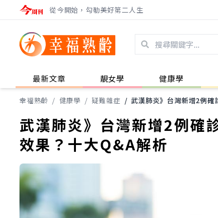
從今開始，勾勒美好第二人生
最新文章
靚女學
健康學
幸福熟齡
/
健康學
/
疑難雜症
/
武漢肺炎》台灣新增2例確
武漢肺炎》台灣新增2例確
效果？十大Q&A解析