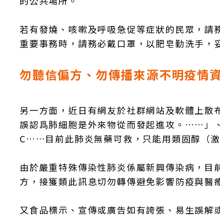
的公共場所。
若有發燒、咳嗽及呼吸急促等症狀的民眾，請
重要事務時，請務必戴口罩，以肥皂勤洗手，
勿聽信偏方、勿傳播來源不明疫情
另一方面，近日有網友於社群網站及軟體上散
誤認爲肺細胞是外來物從而發起進攻。……」
C……目前此肺炎無藥可救，只能用類固醇（
由於嚴重特殊傳染性肺炎係屬新興傳染病，目
方，接獲類此訊息切勿轉傳避免影響防疫與醫
又食品標示、宣傳或廣告如有誇張、易生誤解