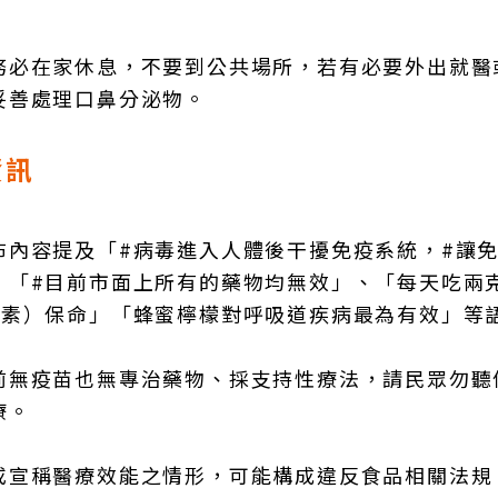
務必在家休息，不要到公共場所，若有必要外出就醫
妥善處理口鼻分泌物。
資訊
布內容提及「#病毒進入人體後干擾免疫系統，#讓
、「#目前市面上所有的藥物均無效」、「每天吃兩
激素）保命」「蜂蜜檸檬對呼吸道疾病最為有效」等
前無疫苗也無專治藥物、採支持性療法，請民眾勿聽
療。
或宣稱醫療效能之情形，可能構成違反食品相關法規