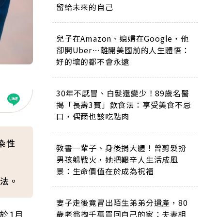
留給未來的自己
兒子在Amazon、媳婦在Google，他
卻開Uber…離開美國前的人生體悟：
好的壞的都不會永遠
30年不感冒、白髮還變少！89歲名醫
揭「長壽3寶」飲食法：享受美食不忌
口，偶爾也該吃點肉
染性
教書一輩子、身後捐大體！曾剪髮扮
男孩躲戰火，她把艱辛人生活成風
景：生命價值在於成為祝福
法。
妻子走後竟冒出陌生弟弟分遺產，80
於1月
歲老翁掏千萬買回自己的家：夫妻相