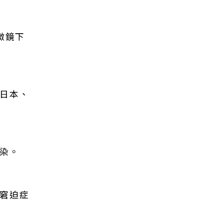
微鏡下
、日本、
染。
吸窘迫症