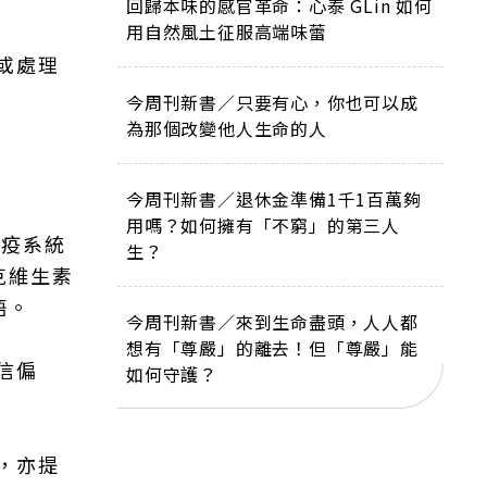
回歸本味的感官革命：心泰 GLin 如何
用自然風土征服高端味蕾
或處理
今周刊新書／只要有心，你也可以成
為那個改變他人生命的人
今周刊新書／退休金準備1千1百萬夠
用嗎？如何擁有「不窮」的第三人
免疫系統
生？
克維生素
語。
今周刊新書／來到生命盡頭，人人都
想有「尊嚴」的離去！但「尊嚴」能
信偏
如何守護？
，亦提