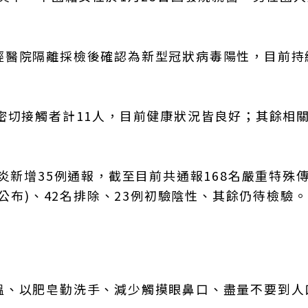
經醫院隔離採檢後確認為新型冠狀病毒陽性，目前持
密切接觸者計11人，目前健康狀況皆良好；其餘相
炎新增35例通報，截至目前共通報168名嚴重特殊
已公布)、42名排除、23例初驗陰性、其餘仍待檢驗。
溫、以肥皂勤洗手、減少觸摸眼鼻口、盡量不要到人