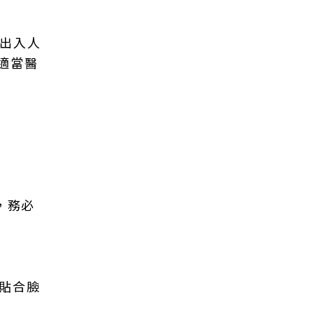
免出入人
適當醫
，務必
罩貼合臉