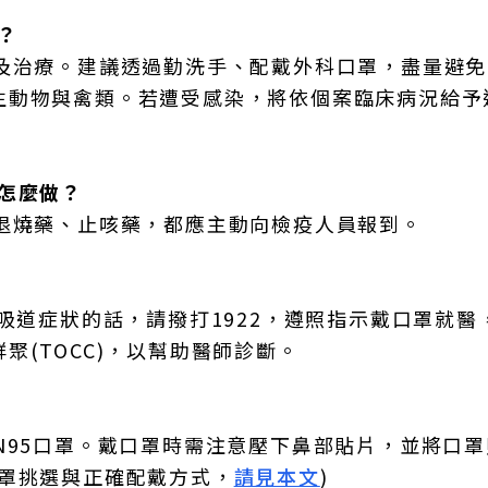
療？
防及治療。建議透過勤洗手、配戴外科口罩，盡量避
生動物與禽類。若遭受感染，將依個案臨床病況給予
該怎麼做？
退燒藥、止咳藥，都應主動向檢疫人員報到。
吸道症狀的話，請撥打1922，遵照指示戴口罩就醫
(TOCC)，以幫助醫師診斷。
N95口罩。戴口罩時需注意壓下鼻部貼片，並將口
口罩挑選與正確配戴方式，
請見本文
)