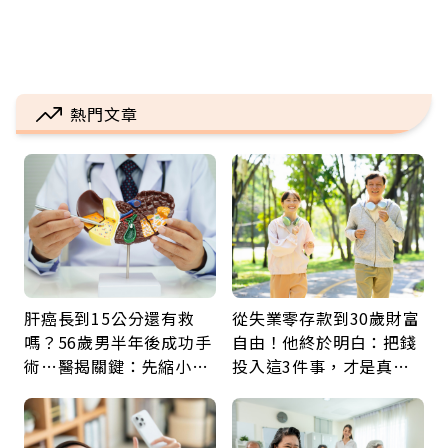
熱門文章
肝癌長到15公分還有救
從失業零存款到30歲財富
嗎？56歲男半年後成功手
自由！他終於明白：把錢
術…醫揭關鍵：先縮小腫
投入這3件事，才是真正
瘤再談根治
留給未來的自己