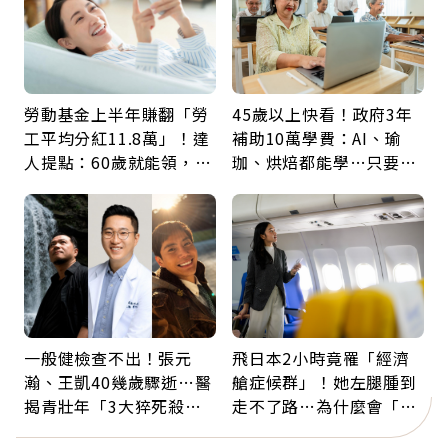
勞動基金上半年賺翻「勞
45歲以上快看！政府3年
工平均分紅11.8萬」！達
補助10萬學費：AI、瑜
人提點：60歲就能領，重
珈、烘焙都能學…只要願
新就業還有隱藏版退休金
意開始，永遠不嫌晚
一般健檢查不出！張元
飛日本2小時竟罹「經濟
瀚、王凱40幾歲驟逝…醫
艙症候群」！她左腿腫到
揭青壯年「3大猝死殺
走不了路…為什麼會「靜
手」：靠2檢查揪出9成地
脈血栓」？醫示警7種人