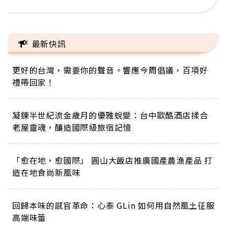
最新快訊
更好的台灣，需要你的聲音。響應今周倡議，百項好
禮帶回家！
凝鍊半世紀流金歲月的優雅蛻變：台中歐酷酒店揉合
老屋靈魂，釀造國際級旅宿記憶
「愈在地，愈國際」 圓山大飯店推廣國產農漁產品 打
造在地食尚新風味
回歸本味的感官革命：心泰 GLin 如何用自然風土征服
高端味蕾