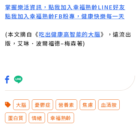
掌握樂活資訊，點我加入
幸福熟齡LINE好友
點我加入幸福熟齡FB粉專，健康快樂每一天
(本文摘自《
吃出健康高智能的大腦
》，遠流出
版，艾琳．波爾福德–梅森著)
大腦
憂鬱症
營養素
焦慮
血清胺
蛋白質
情緒
幸福熟齡