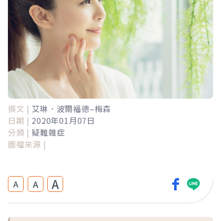
撰文 |
艾琳．波爾福德–梅森
日期 |
2020年01月07日
分類 |
疑難雜症
圖檔來源 |
A
A
A