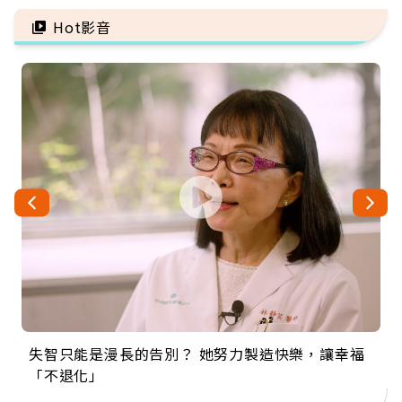
雷
注意
Hot影音
失智只能是漫長的告別？ 她努力製造快樂，讓幸福
來自剛果的巧克力神父 為台灣奉獻36年 「台灣是我
63歲卸矽谷副總、搬回台灣找快樂！「蛋黃哥小
104歲打破金氏世界紀錄 成為全球最年長羽球選
事業巔峰他選擇追夢…黑手阿伯拉小提琴還登上小
「不退化」
的家，我連作夢都講台語！」
丑」走進安養院，逗樂上萬爺奶：退休後才開始真
手，分享長壽的秘密原來是「這個」
巨蛋！連CNN都大讚！
正的人生