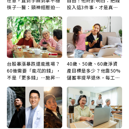
在意，直到手麻到拿不穩
自由！他終於明白：把錢
筷子…醫：頸神經壓迫上
投入這3件事，才是真正
身，打破固定姿勢才是關
留給未來的自己
鍵
台股暴漲暴跌還能進場？
40歲、50歲、60歲淨資
60後需要「能花的錢」，
產目標是多少？他靠50%
不是「更多錢」…施昇
儲蓄率提早退休，每工作
輝：退休族最適合這種股
1年買下1年自由
票