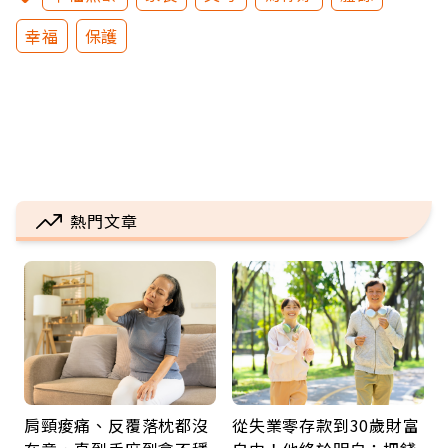
幸福
保護
熱門文章
肩頸痠痛、反覆落枕都沒
從失業零存款到30歲財富