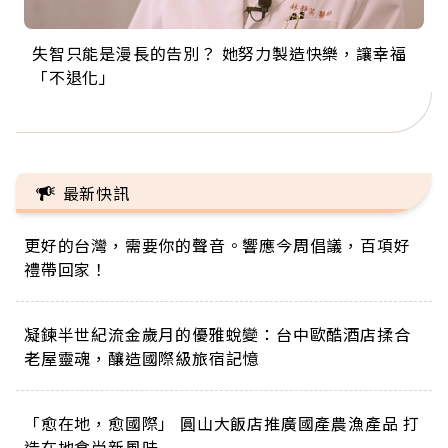
失智只能是漫長的告別？ 她努力製造快樂，讓幸福
來自剛果的巧克力神父 為台灣奉獻36年 「台灣是我
63歲卸矽谷副總、搬回台灣找快樂！「蛋黃哥小
104歲打破金氏世界紀錄 成為全球最年長羽球選
事業巔峰他選擇追夢…黑手阿伯拉小提琴還登上小
「不退化」
的家，我連作夢都講台語！」
丑」走進安養院，逗樂上萬爺奶：退休後才開始真
手，分享長壽的秘密原來是「這個」
巨蛋！連CNN都大讚！
正的人生
最新快訊
更好的台灣，需要你的聲音。響應今周倡議，百項好
禮帶回家！
凝鍊半世紀流金歲月的優雅蛻變：台中歐酷酒店揉合
老屋靈魂，釀造國際級旅宿記憶
「愈在地，愈國際」 圓山大飯店推廣國產農漁產品 打
造在地食尚新風味