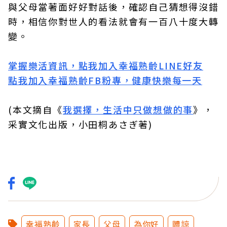
與父母當著面好好對話後，確認自己猜想得沒錯
時，相信你對世人的看法就會有一百八十度大轉
變。
掌握樂活資訊，點我加入
幸福熟齡LINE好友
點我加入幸福熟齡FB粉專，健康快樂每一天
(本文摘自《
我選擇，生活中只做想做的事
》，
采實文化出版，小田桐あさぎ著)
幸福熟齡
家長
父母
為你好
體諒