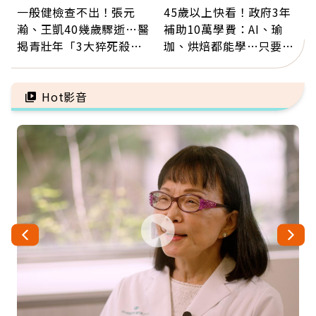
一般健檢查不出！張元
45歲以上快看！政府3年
瀚、王凱40幾歲驟逝…醫
補助10萬學費：AI、瑜
揭青壯年「3大猝死殺
珈、烘焙都能學…只要願
手」：靠2檢查揪出9成地
意開始，永遠不嫌晚
雷
Hot影音