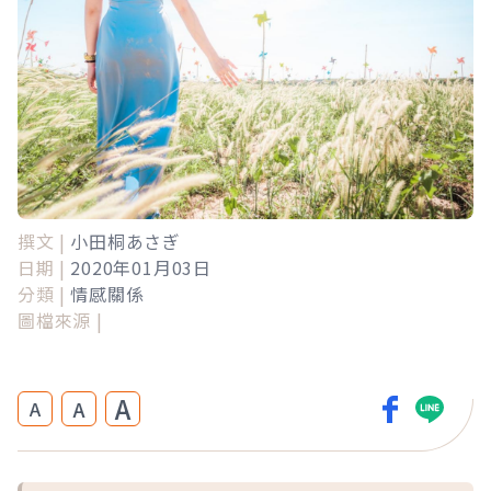
撰文 |
小田桐あさぎ
日期 |
2020年01月03日
分類 |
情感關係
圖檔來源 |
A
A
A