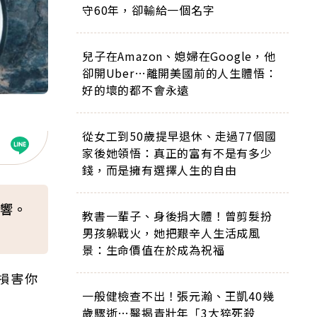
守60年，卻輸給一個名字
兒子在Amazon、媳婦在Google，他
卻開Uber…離開美國前的人生體悟：
好的壞的都不會永遠
從女工到50歲提早退休、走過77個國
家後她領悟：真正的富有不是有多少
錢，而是擁有選擇人生的自由
響。
教書一輩子、身後捐大體！曾剪髮扮
男孩躲戰火，她把艱辛人生活成風
景：生命價值在於成為祝福
損害你
一般健檢查不出！張元瀚、王凱40幾
歲驟逝…醫揭青壯年「3大猝死殺