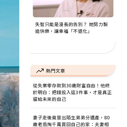
失智只能是漫長的告別？ 她努力製
來自剛果的巧克力神父 為台灣奉獻
63歲卸矽谷副總、搬回台灣找快
104歲打破金氏世界紀錄 成為全球
事業巔峰他選擇追夢…黑手阿伯拉
造快樂，讓幸福「不退化」
36年 「台灣是我的家，我連作夢都
樂！「蛋黃哥小丑」走進安養院，
最年長羽球選手，分享長壽的秘密
小提琴還登上小巨蛋！連CNN都大
講台語！」
逗樂上萬爺奶：退休後才開始真正
原來是「這個」
讚！
的人生
熱門文章
從失業零存款到30歲財富自由！他終
於明白：把錢投入這3件事，才是真正
留給未來的自己
妻子走後竟冒出陌生弟弟分遺產，80
歲老翁掏千萬買回自己的家：夫妻相