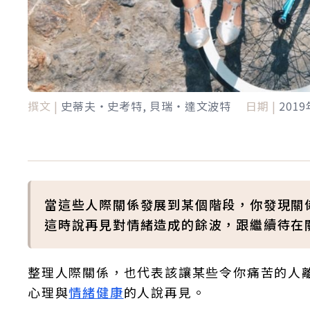
撰文 |
史蒂夫‧史考特, 貝瑞‧達文波特
日期 |
201
當這些人際關係發展到某個階段，你發現關
這時說再見對情緒造成的餘波，跟繼續待在
整理人際關係，也代表該讓某些令你痛苦的人
心理與
情緒健康
的人說再見。