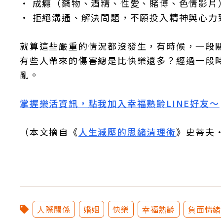
‧ 成癮（藥物、酒精、性愛、賭博、色情影片
‧ 拒絕溝通、解決問題，不願投入精神與心力
就算這些嚴重的情況都沒發生，有時候，一段
有些人帶來的傷害總是比快樂還多？經過一段
亂。
掌握樂活資訊，點我加入幸福熟齡LINE好友～
（本文摘自《
人生減壓的思緒清理術
》史蒂夫
人際關係
婚姻
快樂
幸福熟齡
負面情