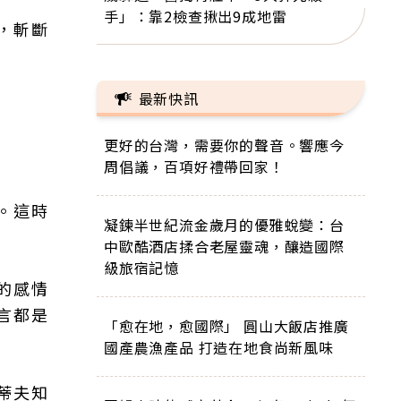
手」：靠2檢查揪出9成地雷
，斬斷
最新快訊
更好的台灣，需要你的聲音。響應今
周倡議，百項好禮帶回家！
。這時
凝鍊半世紀流金歲月的優雅蛻變：台
中歐酷酒店揉合老屋靈魂，釀造國際
級旅宿記憶
的感情
言都是
「愈在地，愈國際」 圓山大飯店推廣
國產農漁產品 打造在地食尚新風味
蒂夫知