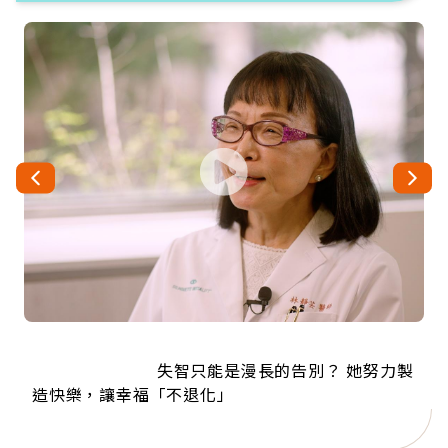
                          失智只能是漫長的告別？ 她努力製
                          來自剛果的巧克力神父 為台灣奉獻
                          63歲卸矽谷副總、搬回台灣找快
                          104歲打破金氏世界紀錄 成為全球
                          事業巔峰他選擇追夢…黑手阿伯拉
造快樂，讓幸福「不退化」                        
樂！「蛋黃哥小丑」走進安養院，逗樂上萬爺奶：
小提琴還登上小巨蛋！連CNN都大讚！                        
36年 「台灣是我的家，我連作夢都講台語！」      
最年長羽球選手，分享長壽的秘密原來是
退休後才開始真正的人生                        