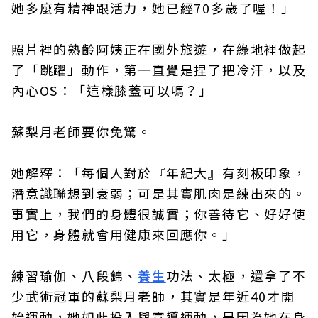
她多麼有精神跟活力，她已經70多歲了喔！」
照片裡的熟齡阿姨正在國外旅遊，在綠地裡做起
了「跳躍」動作，第一直覺是捏了把冷汗，以及
內心OS：「這樣膝蓋可以嗎？」
蘇梨月老師要你免驚。
她解釋：「每個人對於『年紀大』有刻板印象，
潛意識聯想到衰弱；可是其實肌肉是練出來的。
事實上，我們的身體很誠實；你善待它、好好使
用它，身體就會用健康來回應你。」
練習瑜伽、八段錦、
養生
功法、太極，還拿了不
少武術冠軍的蘇梨月老師，其實是年近40才開
始運動，她如此投入與宣導運動，是因為她在身