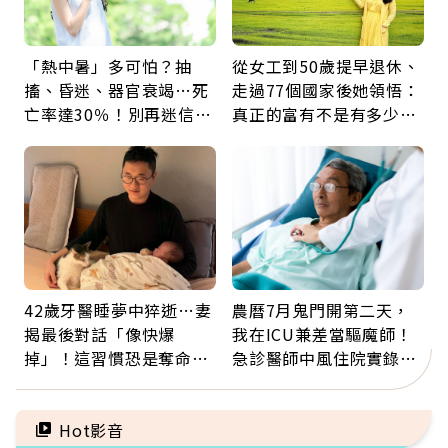
「熱中暑」多可怕？抽
從女工到50歲提早退休、
搐、昏迷、器官衰竭…死
走過77個國家後她領悟：
亡率達30％！別再迷信
真正的富有不是有多少
「擦酒精、吃退燒藥」，
錢，而是擁有選擇人生的
5招才能真救命
自由
42歲牙醫睡夢中猝逝…妻
農曆7月鬼門開第二天，
揭最後對話「像快爆
我在ICU兼差當驅魔師！
掉」！這習慣恐是奪命原
急診醫師中風住院實錄：
因：沒有一份工作值得用
那些怪物原來叫譫妄
命交換
Hot影音