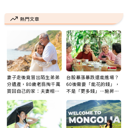
熱門文章
妻子走後竟冒出陌生弟弟
台股暴漲暴跌還能進場？
分遺產，80歲老翁掏千萬
60後需要「能花的錢」，
買回自己的家：夫妻相守
不是「更多錢」…施昇
60年，卻輸給一個名字
輝：退休族最適合這種股
票