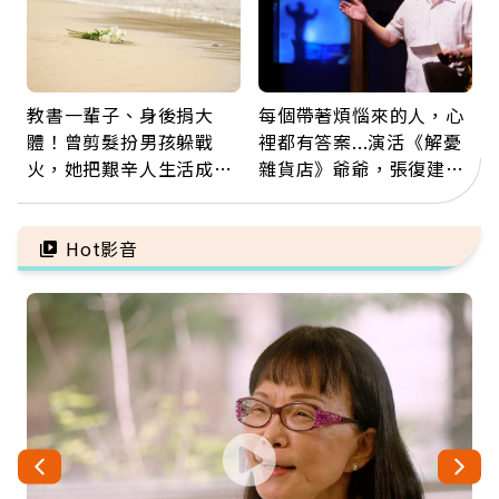
教書一輩子、身後捐大
每個帶著煩惱來的人，心
體！曾剪髮扮男孩躲戰
裡都有答案...演活《解憂
火，她把艱辛人生活成風
雜貨店》爺爺，張復建：
景：生命價值在於成為祝
放下執著不是認輸，而是
福
善待自己
Hot影音