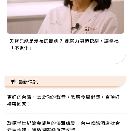
失智只能是漫長的告別？ 她努力製造快樂，讓幸福
來自剛果的巧克力神父 為台灣奉獻36年 「台灣是我
63歲卸矽谷副總、搬回台灣找快樂！「蛋黃哥小
104歲打破金氏世界紀錄 成為全球最年長羽球選
事業巔峰他選擇追夢…黑手阿伯拉小提琴還登上小
「不退化」
的家，我連作夢都講台語！」
丑」走進安養院，逗樂上萬爺奶：退休後才開始真
手，分享長壽的秘密原來是「這個」
巨蛋！連CNN都大讚！
正的人生
最新快訊
更好的台灣，需要你的聲音。響應今周倡議，百項好
禮帶回家！
凝鍊半世紀流金歲月的優雅蛻變：台中歐酷酒店揉合
老屋靈魂，釀造國際級旅宿記憶