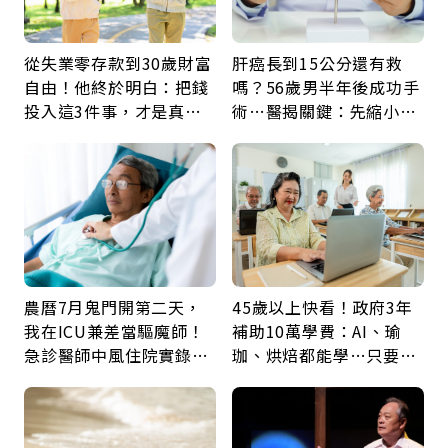
從失業零存款到30歲財富
肝癌長到15公分還有救
自由！他終於明白：把錢
嗎？56歲男半年後成功手
投入這3件事，才是真正
術…醫揭關鍵：先縮小腫
留給未來的自己
瘤再談根治
農曆7月鬼門開第二天，
45歲以上快看！政府3年
我在ICU兼差當驅魔師！
補助10萬學費：AI、瑜
急診醫師中風住院實錄：
珈、烘焙都能學…只要願
那些怪物原來叫譫妄
意開始，永遠不嫌晚