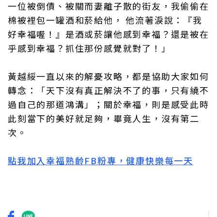
一位被倒債、被關而妻離子散的街友，我偷偷在
棉被裡包一罐酒和菸給他， 他流著淚說：『我
好幸福喔！』是酒或菸讓他感到幸福？還是被在
乎感到幸福？抓住那份感覺就對了！」
黃越綏一直以來的解憂攻略，都是協助大家如何
轉念：「天下沒有真正解決不了的事，只有繞不
過自己的那道鴻溝」；關於幸福，則是感受此時
此刻當下的美好就足夠，畢竟人生，沒有第二
次。
點我加入幸福熟齡FB粉專，健康快樂每一天