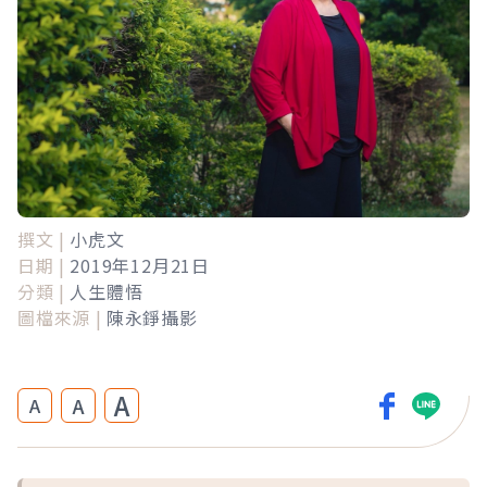
撰文 |
小虎文
日期 |
2019年12月21日
分類 |
人生體悟
圖檔來源 |
陳永錚攝影
A
A
A