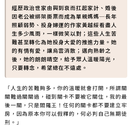
經歷政治世家由興到衰而扛起家計、婚後
因老公被綁架撕票而成為單親媽媽─長年
照顧弱勢、投身婦運的作家黃越綏看盡人
生多少風雨，一樣微笑以對；這些人生苦
難甚至轉化為她投身大愛的推進力量。她
的有情有愛，讓烏雲消散；邁向熟齡之
後，她的朗朗晴空，給予眾人溫暖陽光，
只要轉念，希望總在不遠處。
「人生的苦難夠多，你的溫暖就會打開，所謂關
關難過關關過，碰到關卡不要被它關住，我的最
後一關，只是閻羅王！任何的關卡都不要建立牢
房，因為原本你可以假釋的，何必判自己無期徒
刑。」