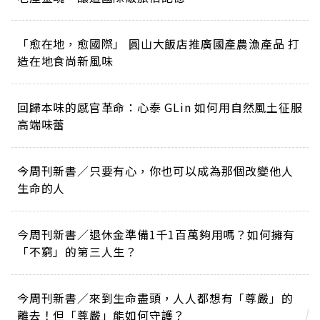
「愈在地，愈國際」 圓山大飯店推廣國產農漁產品 打
造在地食尚新風味
回歸本味的感官革命：心泰 GLin 如何用自然風土征服
高端味蕾
今周刊新書／只要有心，你也可以成為那個改變他人
生命的人
今周刊新書／退休金準備1千1百萬夠用嗎？如何擁有
「不窮」的第三人生？
今周刊新書／來到生命盡頭，人人都想有「尊嚴」的
離去！但「尊嚴」能如何守護？