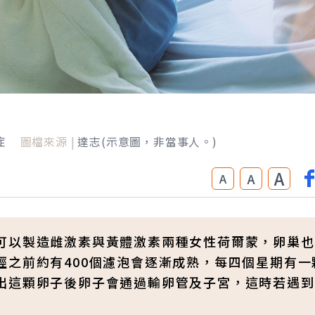
症
圖檔來源 |
達志(示意圖，非當事人。)
A
A
A
可以製造雌激素與黃體激素兩種女性荷爾蒙，卵巢也
經之前約有400個濾泡會逐漸成熟，每四個星期有一
出這顆卵子後卵子會通過輸卵管及子宮，這時若遇到