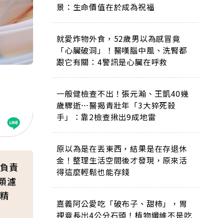
景：生命價值在於成為祝福
就愛炸物外食，52歲男以為感冒竟
「心臟破洞」！醫嘆腦中風、洗腎都
跟它有關：4警訊是心臟在呼救
一般健檢查不出！張元瀚、王凱40幾
歲驟逝…醫揭青壯年「3大猝死殺
手」：靠2檢查揪出9成地雷
原以為是在丟東西，結果是在存退休
金！整理生活空間後才發現，原來活
負責
得這麼輕鬆也能存錢
顆濾
精
嘉義阿公愛吃「破布子、甜柿」，胃
裡竟長出4公分石頭！植物纖維不是吃