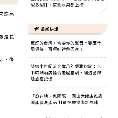
越多越好，這些水果都上榜
來愈高
最新快訊
像是長
更好的台灣，需要你的聲音。響應今
周倡議，百項好禮帶回家！
因，像
凝鍊半世紀流金歲月的優雅蛻變：台
中歐酷酒店揉合老屋靈魂，釀造國際
級旅宿記憶
「愈在地，愈國際」 圓山大飯店推廣
國產農漁產品 打造在地食尚新風味