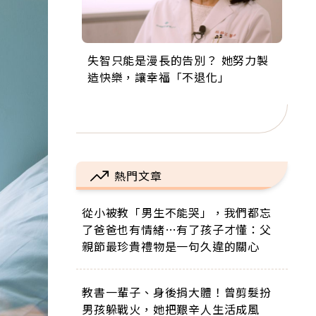
失智只能是漫長的告別？ 她努力製
來自剛果的巧克力神父 為台灣奉獻
63歲卸矽谷副總、搬回台灣找快
104歲打破金氏世界紀錄 成為全球
事業巔峰他選擇追夢…黑手阿伯拉
造快樂，讓幸福「不退化」
36年 「台灣是我的家，我連作夢都
樂！「蛋黃哥小丑」走進安養院，
最年長羽球選手，分享長壽的秘密
小提琴還登上小巨蛋！連CNN都大
講台語！」
逗樂上萬爺奶：退休後才開始真正
原來是「這個」
讚！
的人生
熱門文章
從小被教「男生不能哭」，我們都忘
了爸爸也有情緒…有了孩子才懂：父
親節最珍貴禮物是一句久違的關心
教書一輩子、身後捐大體！曾剪髮扮
男孩躲戰火，她把艱辛人生活成風