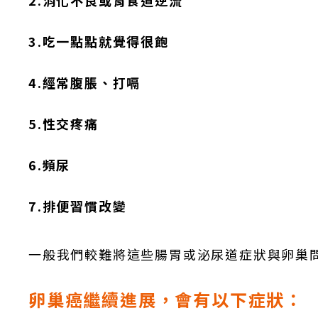
2.消化不良或胃食道逆流
3.吃一點點就覺得很飽
4.經常腹脹、打嗝
5.性交疼痛
6.頻尿
7.排便習慣改變
一般我們較難將這些腸胃或泌尿道症狀與卵巢
卵巢癌繼續進展，會有以下症狀：