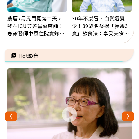
農曆7月鬼門開第二天，
30年不感冒、白髮還變
我在ICU兼差當驅魔師！
少！89歲名醫揭「長壽3
急診醫師中風住院實錄：
寶」飲食法：享受美食不
那些怪物原來叫譫妄
忌口，偶爾也該吃點肉
Hot影音