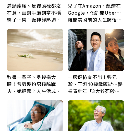
肩頸痠痛、反覆落枕都沒
兒子在Amazon、媳婦在
在意，直到手麻到拿不穩
Google，他卻開Uber…
筷子…醫：頸神經壓迫上
離開美國前的人生體悟：
身，打破固定姿勢才是關
好的壞的都不會永遠
鍵
教書一輩子、身後捐大
一般健檢查不出！張元
體！曾剪髮扮男孩躲戰
瀚、王凱40幾歲驟逝…醫
火，她把艱辛人生活成風
揭青壯年「3大猝死殺
景：生命價值在於成為祝
手」：靠2檢查揪出9成地
福
雷