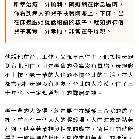
所幸治療十分順利，阿嬤躺在休息區時，
你看到病人的兒子扶著阿嬤上、下床，坐
在床邊跟她說話細語的樣子，就知道這個
兒子其實十分孝順，非常在乎母親。
他說他在台北工作，父親早已往生，他想接母親
到台北同住，可是老舊的公寓沒有電梯，母親爬
不上樓，老一輩的人也過不慣台北的生活，在大
都市那裡母親沒有朋友，台北的人冷漠，住了三
十年也不一定知道對面的鄰居是誰。
老一輩的人覺得，就是要住在矮矮三合院的房子
裡，前面有一個大大的曬穀場，大門進去是點著
紅燈，供奉著眾神與祖先的廳堂，窗戶打開就能
看到一望無際的稻田，風吹來和著泥土的味道，