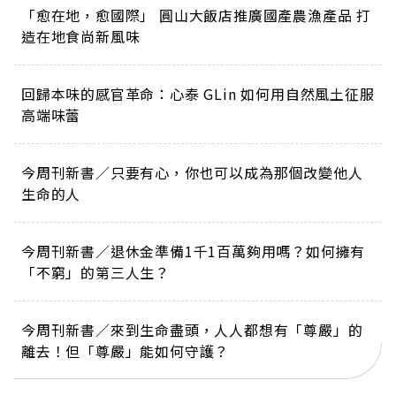
「愈在地，愈國際」 圓山大飯店推廣國產農漁產品 打
造在地食尚新風味
回歸本味的感官革命：心泰 GLin 如何用自然風土征服
高端味蕾
今周刊新書／只要有心，你也可以成為那個改變他人
生命的人
今周刊新書／退休金準備1千1百萬夠用嗎？如何擁有
「不窮」的第三人生？
今周刊新書／來到生命盡頭，人人都想有「尊嚴」的
離去！但「尊嚴」能如何守護？