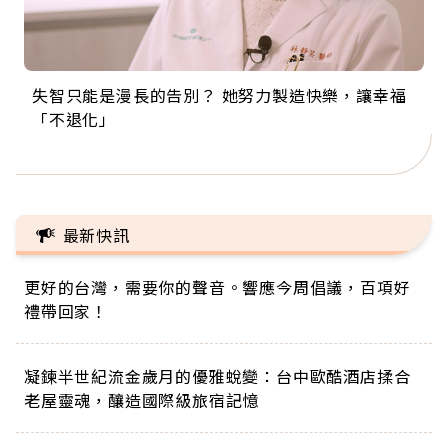
失智只能是漫長的告別？ 她努力製造快樂，讓幸福
來自剛果的巧克力神父 為台灣奉獻36年 「台灣是我
63歲卸矽谷副總、搬回台灣找快樂！「蛋黃哥小
104歲打破金氏世界紀錄 成為全球最年長羽球選
事業巔峰他選擇追夢…黑手阿伯拉小提琴還登上小
「不退化」
的家，我連作夢都講台語！」
丑」走進安養院，逗樂上萬爺奶：退休後才開始真
手，分享長壽的秘密原來是「這個」
巨蛋！連CNN都大讚！
正的人生
最新快訊
更好的台灣，需要你的聲音。響應今周倡議，百項好
禮帶回家！
凝鍊半世紀流金歲月的優雅蛻變：台中歐酷酒店揉合
老屋靈魂，釀造國際級旅宿記憶