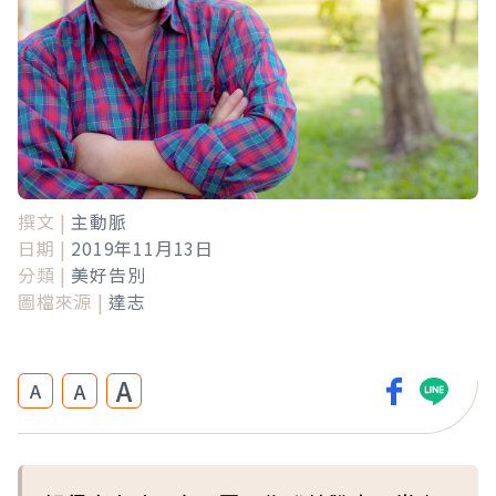
撰文 |
主動脈
日期 |
2019年11月13日
分類 |
美好告別
圖檔來源 |
達志
A
A
A