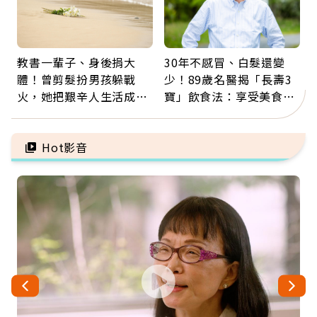
教書一輩子、身後捐大
30年不感冒、白髮還變
體！曾剪髮扮男孩躲戰
少！89歲名醫揭「長壽3
火，她把艱辛人生活成風
寶」飲食法：享受美食不
景：生命價值在於成為祝
忌口，偶爾也該吃點肉
福
Hot影音