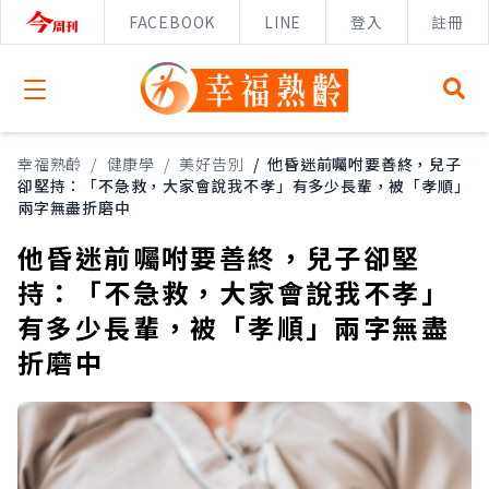
FACEBOOK
LINE
登入
註冊
Open menu
幸福熟齡
/
健康學
/
美好告別
/
他昏迷前囑咐要善終，兒子
卻堅持：「不急救，大家會說我不孝」有多少長輩，被「孝順」
兩字無盡折磨中
他昏迷前囑咐要善終，兒子卻堅
持：「不急救，大家會說我不孝」
有多少長輩，被「孝順」兩字無盡
折磨中