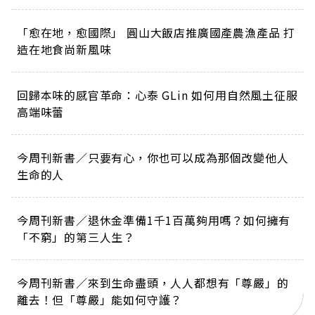
「愈在地，愈國際」 圓山大飯店推廣國產農漁產品 打
造在地食尚新風味
回歸本味的感官革命：心泰 GLin 如何用自然風土征服
高端味蕾
今周刊新書／只要有心，你也可以成為那個改變他人
生命的人
今周刊新書／退休金準備1千1百萬夠用嗎？如何擁有
「不窮」的第三人生？
今周刊新書／來到生命盡頭，人人都想有「尊嚴」的
離去！但「尊嚴」能如何守護？