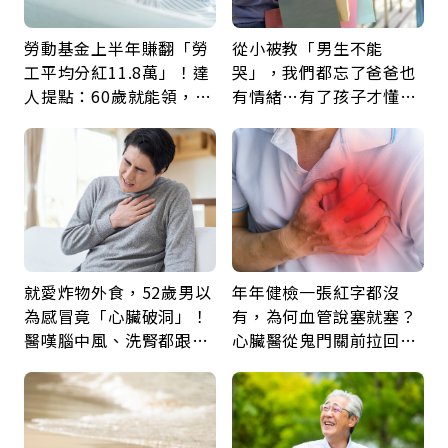
勞動基金上半年賺翻「勞
從小被教「男生不能
工平均分紅11.8萬」！達
哭」，我們都忘了爸爸也
人提點：60歲就能領，重
有情緒…有了孩子才懂：
新就業還有隱藏版退休金
父親節最珍貴禮物是一句
久違的關心
就愛炸物外食，52歲男以
年年健檢一張紅字都沒
為感冒竟「心臟破洞」！
有，為何血管說塞就塞？
醫嘆腦中風、洗腎都跟它
心臟醫從鬼門關前拉回病
有關：4警訊是心臟在呼
人：會不會心梗要看對數
救
字