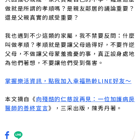
做就是所謂的孝順嗎？是親友鄰居的議論重要？
還是父親真實的感受重要？
我也遇到不少這類的家屬，我不禁要反問：什麼
叫做孝順？孝順就是要讓父母過得好，不要忤逆
父母，不做讓父母蒙羞擔憂的事，真正設身處地
為他們著想，不要讓他們受到傷害。
掌握樂活資訊，點我加入幸福熟齡LINE好友～
本文摘自《
向殘酷的仁慈說再見：一位加護病房
醫師的善終宣言
》，三采出版，陳秀丹著。