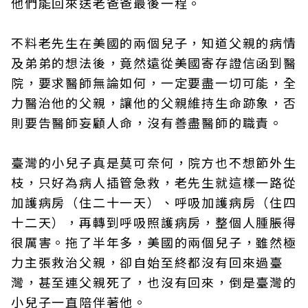
他們能回來送老爸爸最後一程。
不料老先生在美國的兩個兒子，知道父親的病情
及弟弟的想法後，竟然遠從美國寄存證信函到醫
院，要求醫師無論如何，一定要盡一切可能，全
力醫治他的父親，讓他的父親維持生命跡象，否
則要告醫師妄顧人命，沒有善盡醫師的職責。
臺灣的小兒子真是莫可奈何，院方也不想節外生
枝，只好為病人插管急救，老先生就這樣一路從
加護病房（住二十一天）、呼吸加護病房（住四
十二天），再轉到呼吸照護病房，整個人腫脹得
很厲害。拖了半年多，美國的兩個兒子，雖然極
力主張救治父親，卻自始至終都沒有回來過臺
灣，甚至連父親死了，也沒有回來，倒是臺灣的
小兒子一直陪伴著他。