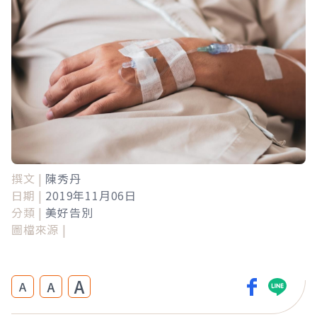
撰文 |
陳秀丹
日期 |
2019年11月06日
分類 |
美好告別
圖檔來源 |
A
A
A