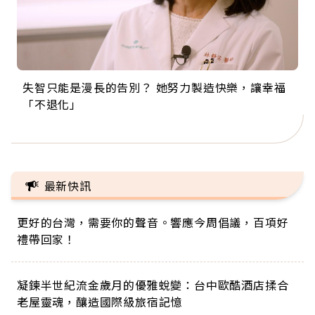
失智只能是漫長的告別？ 她努力製造快樂，讓幸福
來自剛果的巧克力神父 為台灣奉獻36年 「台灣是我
63歲卸矽谷副總、搬回台灣找快樂！「蛋黃哥小
104歲打破金氏世界紀錄 成為全球最年長羽球選
事業巔峰他選擇追夢…黑手阿伯拉小提琴還登上小
「不退化」
的家，我連作夢都講台語！」
丑」走進安養院，逗樂上萬爺奶：退休後才開始真
手，分享長壽的秘密原來是「這個」
巨蛋！連CNN都大讚！
正的人生
最新快訊
更好的台灣，需要你的聲音。響應今周倡議，百項好
禮帶回家！
凝鍊半世紀流金歲月的優雅蛻變：台中歐酷酒店揉合
老屋靈魂，釀造國際級旅宿記憶