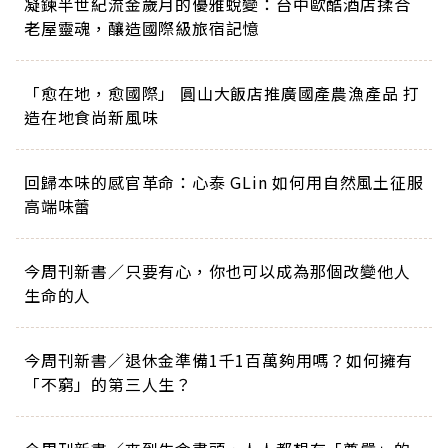
凝鍊半世紀流金歲月的優雅蛻變：台中歐酷酒店揉合
老屋靈魂，釀造國際級旅宿記憶
「愈在地，愈國際」 圓山大飯店推廣國產農漁產品 打
造在地食尚新風味
回歸本味的感官革命：心泰 GLin 如何用自然風土征服
高端味蕾
今周刊新書／只要有心，你也可以成為那個改變他人
生命的人
今周刊新書／退休金準備1千1百萬夠用嗎？如何擁有
「不窮」的第三人生？