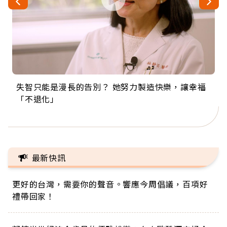
失智只能是漫長的告別？ 她努力製造快樂，讓幸福
來自剛果的巧克力神父 為台灣奉獻36年 「台灣是我
63歲卸矽谷副總、搬回台灣找快樂！「蛋黃哥小
104歲打破金氏世界紀錄 成為全球最年長羽球選
事業巔峰他選擇追夢…黑手阿伯拉小提琴還登上小
「不退化」
的家，我連作夢都講台語！」
丑」走進安養院，逗樂上萬爺奶：退休後才開始真
手，分享長壽的秘密原來是「這個」
巨蛋！連CNN都大讚！
正的人生
最新快訊
更好的台灣，需要你的聲音。響應今周倡議，百項好
禮帶回家！