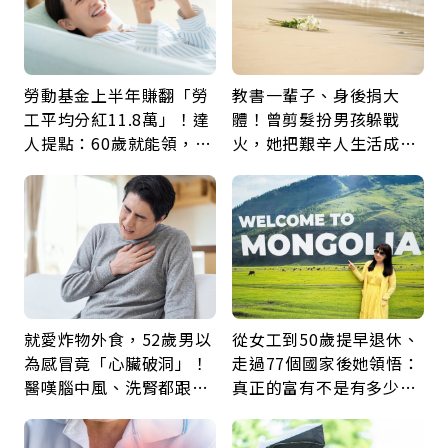
勞動基金上半年賺翻「勞
教書一輩子、身後捐大
工平均分紅11.8萬」！達
體！曾剪髮扮男孩躲戰
人提點：60歲就能領，重
火，她把艱辛人生活成風
新就業還有隱藏版退休金
景：生命價值在於成為祝
福
就愛炸物外食，52歲男以
從女工到50歲提早退休、
為感冒竟「心臟破洞」！
走過77個國家後她領悟：
醫嘆腦中風、洗腎都跟它
真正的富有不是有多少
有關：4警訊是心臟在呼
錢，而是擁有選擇人生的
救
自由