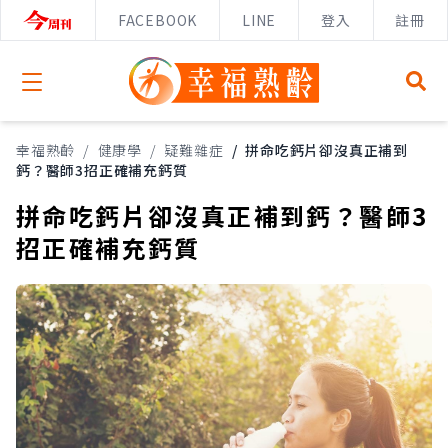
FACEBOOK
LINE
登入
註冊
Open menu
幸福熟齡
/
健康學
/
疑難雜症
/
拼命吃鈣片卻沒真正補到
鈣？醫師3招正確補充鈣質
拼命吃鈣片卻沒真正補到鈣？醫師3
招正確補充鈣質