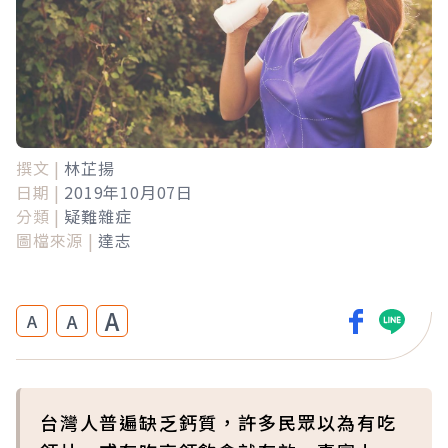
撰文 |
林芷揚
日期 |
2019年10月07日
分類 |
疑難雜症
圖檔來源 |
達志
A
A
A
台灣人普遍缺乏鈣質，許多民眾以為有吃