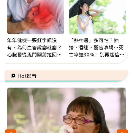
年年健檢一張紅字都沒
「熱中暑」多可怕？抽
有，為何血管說塞就塞？
搐、昏迷、器官衰竭…死
心臟醫從鬼門關前拉回病
亡率達30％！別再迷信
人：會不會心梗要看對數
「擦酒精、吃退燒藥」，
字
5招才能真救命
Hot影音