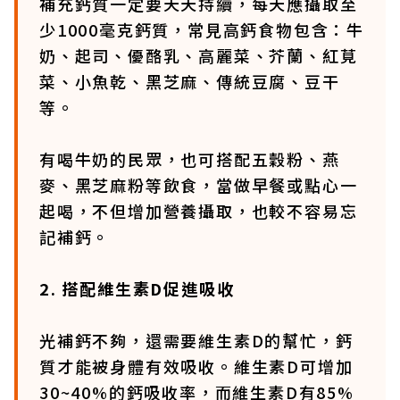
補充鈣質一定要天天持續，每天應攝取至
少1000毫克鈣質，常見高鈣食物包含：牛
奶、起司、優酪乳、高麗菜、芥蘭、紅莧
菜、小魚乾、黑芝麻、傳統豆腐、豆干
等。
有喝牛奶的民眾，也可搭配五穀粉、燕
麥、黑芝麻粉等飲食，當做早餐或點心一
起喝，不但增加營養攝取，也較不容易忘
記補鈣。
2. 搭配維生素D促進吸收
光補鈣不夠，還需要維生素D的幫忙，鈣
質才能被身體有效吸收。維生素D可增加
30~40%的鈣吸收率，而維生素D有85%