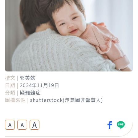
撰文 |
郭美懿
日期 |
2024年11月19日
分類 |
疑難雜症
圖檔來源 |
shutterstock(示意圖非當事人)
A
A
A