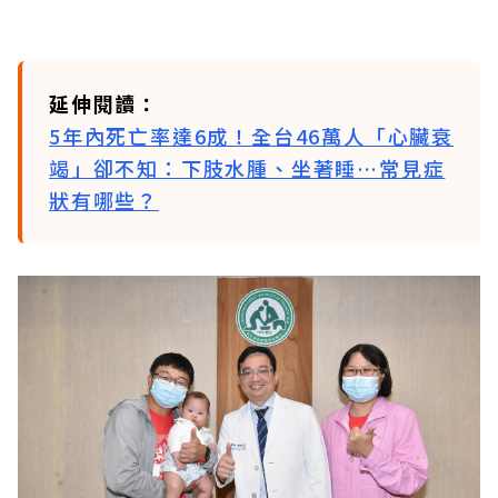
延伸閱讀：
5年內死亡率達6成！全台46萬人「心臟衰
竭」卻不知：下肢水腫、坐著睡…常見症
狀有哪些？