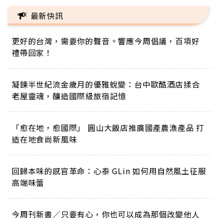
最新快訊
更好的台灣，需要你的聲音。響應今周倡議，百項好
禮帶回家！
凝鍊半世紀流金歲月的優雅蛻變：台中歐酷酒店揉合
老屋靈魂，釀造國際級旅宿記憶
「愈在地，愈國際」 圓山大飯店推廣國產農漁產品 打
造在地食尚新風味
回歸本味的感官革命：心泰 GLin 如何用自然風土征服
高端味蕾
今周刊新書／只要有心，你也可以成為那個改變他人