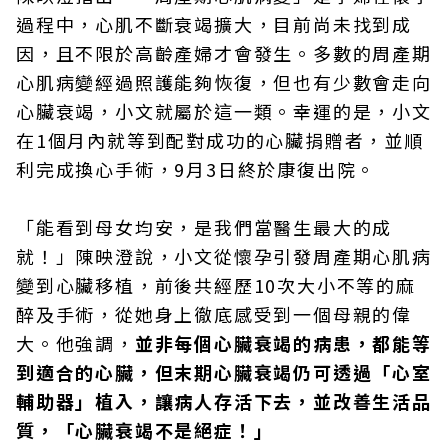
過程中，心肌不斷衰竭擴大，目前尚未找到成
因，且不限於高齡產婦才會發生。多數的周產期
心肌病變經過照護能夠恢復，但也有少數會走向
心臟衰竭，小文就屬於這一類。幸運的是，小文
在1個月內就等到配對成功的心臟捐贈者，並順
利完成換心手術，9月3日終於康復出院。
「能看到母女均安，是我們當醫生最大的成
就！」陳映澄說，小文從懷孕引發周產期心肌病
變到心臟移植，前後共經歷10次大小不等的麻
醉及手術，從她身上徹底感受到一個母親的偉
大。他強調，
並非每個心臟衰竭的病患，都能等
到適合的心臟，但末期心臟衰竭仍可透過「心室
輔助器」植入，讓病人存活下去，並改善生活品
質，「心臟衰竭不是絕症！」