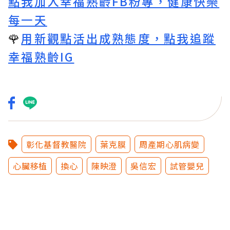
點我加入幸福熟齡FB粉專，健康快樂
每一天
🌹
用新觀點活出成熟態度，點我追蹤
幸福熟齡IG
彰化基督教醫院
葉克膜
周產期心肌病變
心臟移植
換心
陳映澄
吳信宏
試管嬰兒