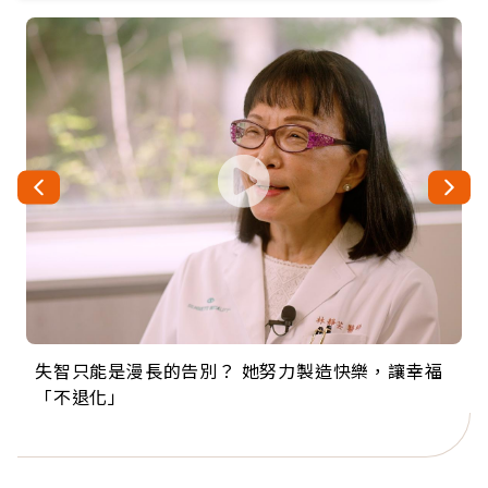
失智只能是漫長的告別？ 她努力製造快樂，讓幸福
來自剛果的巧克力神父 為台灣奉獻36年 「台灣是我
63歲卸矽谷副總、搬回台灣找快樂！「蛋黃哥小
104歲打破金氏世界紀錄 成為全球最年長羽球選
事業巔峰他選擇追夢…黑手阿伯拉小提琴還登上小
「不退化」
的家，我連作夢都講台語！」
丑」走進安養院，逗樂上萬爺奶：退休後才開始真
手，分享長壽的秘密原來是「這個」
巨蛋！連CNN都大讚！
正的人生