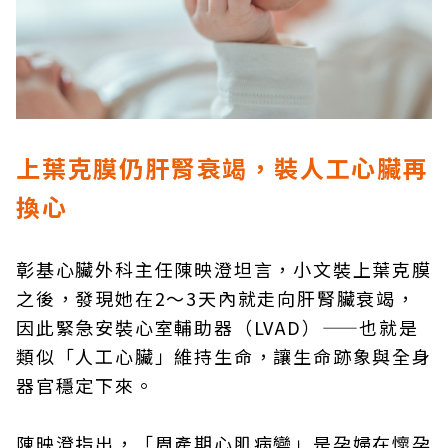
上葉克膜仍肝腎衰竭，裝人工心臟再
換心
彰基心臟外科主任陳映澄坦言，小文裝上葉克膜
之後，發現她在2～3天內就走向肝腎臟衰竭，
因此緊急安裝心室輔助器（LVAD）——也就是
類似「人工心臟」維持生命，讓生命跡象與全身
器官穩定下來。
陳映澄指出，「周產期心肌病變」是孕婦在懷孕