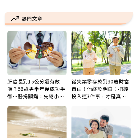
熱門文章
肝癌長到15公分還有救
從失業零存款到30歲財富
嗎？56歲男半年後成功手
自由！他終於明白：把錢
術…醫揭關鍵：先縮小腫
投入這3件事，才是真正
瘤再談根治
留給未來的自己