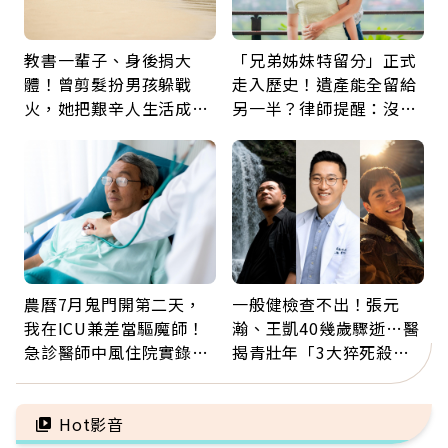
教書一輩子、身後捐大
「兄弟姊妹特留分」正式
體！曾剪髮扮男孩躲戰
走入歷史！遺產能全留給
火，她把艱辛人生活成風
另一半？律師提醒：沒做
景：生命價值在於成為祝
「1件事」照樣白忙
福
農曆7月鬼門開第二天，
一般健檢查不出！張元
我在ICU兼差當驅魔師！
瀚、王凱40幾歲驟逝…醫
急診醫師中風住院實錄：
揭青壯年「3大猝死殺
那些怪物原來叫譫妄
手」：靠2檢查揪出9成地
雷
Hot影音