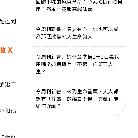
回歸本味的感官革命：心泰 GLin 如何
用自然風土征服高端味蕾
難達到
今周刊新書／只要有心，你也可以成
為那個改變他人生命的人
做Ｘ
今周刊新書／退休金準備1千1百萬夠
用嗎？如何擁有「不窮」的第三人
生？
予第二
今周刊新書／來到生命盡頭，人人都
想有「尊嚴」的離去！但「尊嚴」能
如何守護？
力和病
「你選