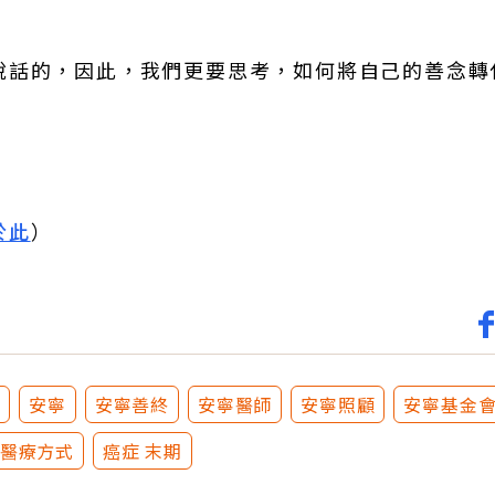
說話的，因此，我們更要思考，如何將自己的善念轉
於此
）
刊
安寧
安寧善終
安寧醫師
安寧照顧
安寧基金
醫療方式
癌症 末期