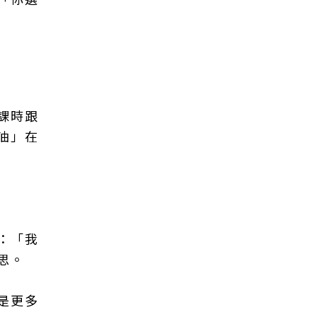
課時跟
油」在
：「我
思。
是更多