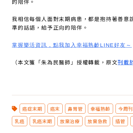
的陪伴。
我相信每個人面對末期病患，都是抱持著善意
準的話語，給予正向的陪伴。
掌握樂活資訊，
點我加入
幸福熟齡LINE好友
～
（本文獲「朱為民醫師」授權轉載，原文
刊載
癌症末期
癌末
鼻胃管
幸福熟齡
今周
乳癌
乳癌末期
放棄治療
放棄急救
插管