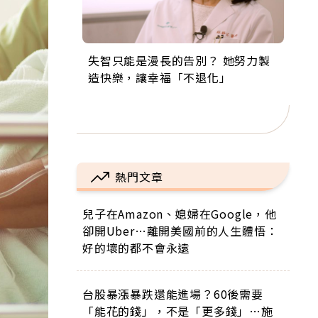
失智只能是漫長的告別？ 她努力製
來自剛果的巧克力神父 為台灣奉獻
63歲卸矽谷副總、搬回台灣找快
104歲打破金氏世界紀錄 成為全球
事業巔峰他選擇追夢…黑手阿伯拉
造快樂，讓幸福「不退化」
36年 「台灣是我的家，我連作夢都
樂！「蛋黃哥小丑」走進安養院，
最年長羽球選手，分享長壽的秘密
小提琴還登上小巨蛋！連CNN都大
講台語！」
逗樂上萬爺奶：退休後才開始真正
原來是「這個」
讚！
的人生
熱門文章
兒子在Amazon、媳婦在Google，他
卻開Uber…離開美國前的人生體悟：
好的壞的都不會永遠
台股暴漲暴跌還能進場？60後需要
「能花的錢」，不是「更多錢」…施