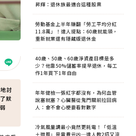
昇輝：退休族最適合這種股票
勞動基金上半年賺翻「勞工平均分紅
11.8萬」！達人提點：60歲就能領，
重新就業還有隱藏版退休金
40歲、50歲、60歲淨資產目標是多
少？他靠50%儲蓄率提早退休，每工
作1年買下1年自由
細地討
年年健檢一張紅字都沒有，為何血管
了默
說塞就塞？心臟醫從鬼門關前拉回病
弱
人：會不會心梗要看對數字
冷氣風量調最小竟然更耗電！「低溫
＋微風」是電費元凶…達人教2招又涼