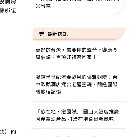
般病房
又省電
聽那位
最新快訊
更好的台灣，需要你的聲音。響應今
周倡議，百項好禮帶回家！
凝鍊半世紀流金歲月的優雅蛻變：台
中歐酷酒店揉合老屋靈魂，釀造國際
級旅宿記憶
「愈在地，愈國際」 圓山大飯店推廣
國產農漁產品 打造在地食尚新風味
她）的