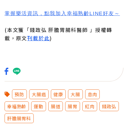
掌握樂活資訊，
點我加入
幸福熟齡LINE好友
～
(本文獲「錢政弘 肝膽胃腸科醫師 」授權轉
載，原文
刊載於此
)
預防
大腸癌
健康
大腸
息肉
幸福熟齡
運動
腸道
腸胃
紅肉
錢政弘
肝膽腸胃科