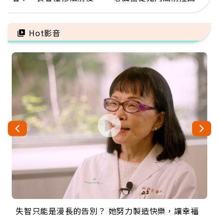
異：沒留遺囑手足反而分
人：會不會心梗要看對數
更多
字
Hot影音
失智只能是漫長的告別？ 她努力製造快樂，讓幸福
來自剛果的巧克力神父 為台灣奉獻36年 「台灣是我
63歲卸矽谷副總、搬回台灣找快樂！「蛋黃哥小
104歲打破金氏世界紀錄 成為全球最年長羽球選
事業巔峰他選擇追夢…黑手阿伯拉小提琴還登上小