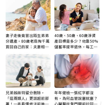
鍵
妻子走後竟冒出陌生弟弟
40歲、50歲、60歲淨資
分遺產，80歲老翁掏千萬
產目標是多少？他靠50%
買回自己的家：夫妻相守
儲蓄率提早退休，每工作
60年，卻輸給一個名字
1年買下1年自由
兄弟姊妹特留分刪除，
年年健檢一張紅字都沒
「這兩類人」更該超前部
有，為何血管說塞就塞？
署！一表看懂修法前後差
心臟醫從鬼門關前拉回病