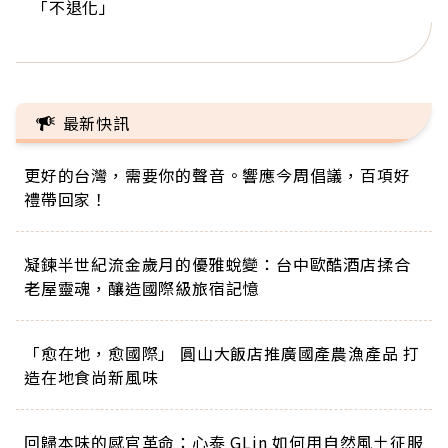
「不退化」
的家，我連作夢都講台語！」
丑」走進安養院，逗樂上萬爺奶：退休後才開始真
手，分享長壽的秘密原來是「這個」
巨蛋！連CNN都大讚！
正的人生
最新快訊
更好的台灣，需要你的聲音。響應今周倡議，百項好
禮帶回家！
凝鍊半世紀流金歲月的優雅蛻變：台中歐酷酒店揉合
老屋靈魂，釀造國際級旅宿記憶
「愈在地，愈國際」 圓山大飯店推廣國產農漁產品 打
造在地食尚新風味
回歸本味的感官革命：心泰 GLin 如何用自然風土征服