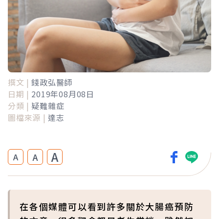
撰文 |
錢政弘醫師
日期 |
2019年08月08日
分類 |
疑難雜症
圖檔來源 |
達志
A
A
A
在各個媒體可以看到許多關於大腸癌預防