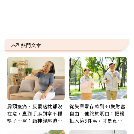
熱門文章
肩頸痠痛、反覆落枕都沒
從失業零存款到30歲財富
在意，直到手麻到拿不穩
自由！他終於明白：把錢
筷子…醫：頸神經壓迫上
投入這3件事，才是真正
身，打破固定姿勢才是關
留給未來的自己