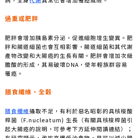
病，全身
代謝
異常也會增加罹癌風險。
過重或肥胖
肥胖會增加胰島素分泌，促進細胞增生變異。肥
胖和腸道細菌也會互相影響，腸道細菌和其代謝
產物改變和大腸癌的生長有關。肥胖會增加次級
膽酸的形成，其易破壞DNA，使年輕族群容易
罹癌。
膳食纖維、全穀
膳食纖維
攝取不足，有利於惡名昭彰的具核梭酸
桿菌（F.nucleatum) 生長（有關具核梭桿菌引
起大腸癌的說明，可參考下方延伸閱讀連結）；
有研究顯示，改吃高纖低油食物，是可以減少腸