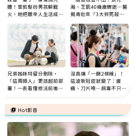
體！曾剪髮扮男孩躲戰
瀚、王凱40幾歲驟逝…醫
火，她把艱辛人生活成風
揭青壯年「3大猝死殺
景：生命價值在於成為祝
手」：靠2檢查揪出9成地
福
雷
兄弟姊妹特留分刪除，
沒高燒「一篩2條線」！
「這兩類人」更該超前部
這波新冠症狀變了：痠
署！一表看懂修法前後差
痛、刀片嗓…病毒不只攻
異：沒留遺囑手足反而分
肺，三高族恐引發全身血
更多
管發炎
Hot影音