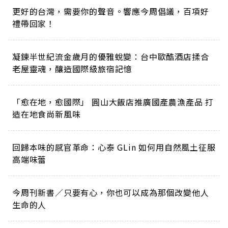
更好的台灣，需要你的聲音。響應今周倡議，百項好
禮帶回家！
凝鍊半世紀流金歲月的優雅蛻變：台中歐酷酒店揉合
老屋靈魂，釀造國際級旅宿記憶
「愈在地，愈國際」 圓山大飯店推廣國產農漁產品 打
造在地食尚新風味
回歸本味的感官革命：心泰 GLin 如何用自然風土征服
高端味蕾
今周刊新書／只要有心，你也可以成為那個改變他人
生命的人