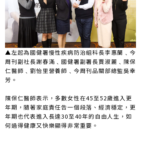
▲左起為國健署慢性疾病防治組科長李惠蘭﹑今
周刊副社長謝春滿﹑國健署副署長賈淑麗﹑陳保
仁醫師﹑劉怡里營養師﹑今周刊品關部總監吳幸
芳。
陳保仁醫師表示，多數女性在45至52歲進入更
年期，隨著家庭責任告一個段落、經濟穩定，更
年期也代表進入長達30至40年的自由人生，如
何過得健康又快樂顯得非常重要。