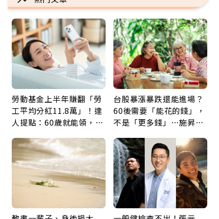
勞動基金上半年賺翻「勞
台股暴漲暴跌還能進場？
工平均分紅11.8萬」！達
60後需要「能花的錢」，
人提點：60歲就能領，重
不是「更多錢」…施昇
新就業還有隱藏版退休金
輝：退休族最適合這種股
票
教書一輩子、身後捐大
一般健檢查不出！張元