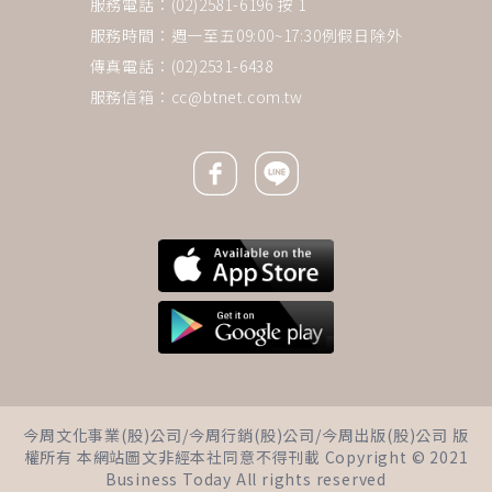
服務電話：(02)2581-6196 按 1
服務時間：週一至五09:00~17:30例假日除外
傳真電話：(02)2531-6438
服務信箱：
cc@btnet.com.tw
Facebook icon
Line icon
下一則 ＋
更年期女性容易肥胖？簡易食療
今周文化事業(股)公司/今周行銷(股)公司/今周出版(股)公司 版
這樣吃，擊退脂肪、幫血液減
權所有 本網站圖文非經本社同意不得刊載 Copyright © 2021
肥，降低膽固醇
Business Today All rights reserved