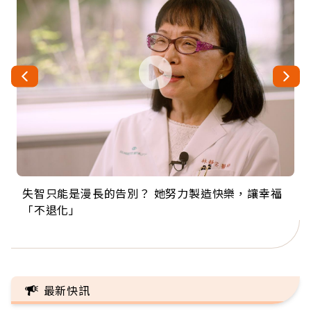
失智只能是漫長的告別？ 她努力製造快樂，讓幸福
來自剛果的巧克力神父 為台灣奉獻36年 「台灣是我
63歲卸矽谷副總、搬回台灣找快樂！「蛋黃哥小
104歲打破金氏世界紀錄 成為全球最年長羽球選
事業巔峰他選擇追夢…黑手阿伯拉小提琴還登上小
「不退化」
的家，我連作夢都講台語！」
丑」走進安養院，逗樂上萬爺奶：退休後才開始真
手，分享長壽的秘密原來是「這個」
巨蛋！連CNN都大讚！
正的人生
最新快訊