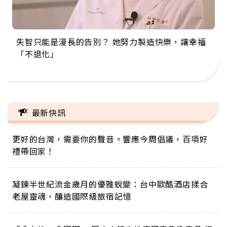
失智只能是漫長的告別？ 她努力製造快樂，讓幸福
來自剛果的巧克力神父 為台灣奉獻36年 「台灣是我
63歲卸矽谷副總、搬回台灣找快樂！「蛋黃哥小
104歲打破金氏世界紀錄 成為全球最年長羽球選
事業巔峰他選擇追夢…黑手阿伯拉小提琴還登上小
「不退化」
的家，我連作夢都講台語！」
丑」走進安養院，逗樂上萬爺奶：退休後才開始真
手，分享長壽的秘密原來是「這個」
巨蛋！連CNN都大讚！
正的人生
最新快訊
更好的台灣，需要你的聲音。響應今周倡議，百項好
禮帶回家！
凝鍊半世紀流金歲月的優雅蛻變：台中歐酷酒店揉合
老屋靈魂，釀造國際級旅宿記憶