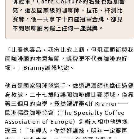
啡冠軍，Caffè Couture的名聲也越加響
亮。遍及國家級的咖啡師、拉花、杯測比
賽等，他一共拿下十四座冠軍金牌，卻見
不到咖啡廳內擺上任何一座獎牌。
「比賽像毒品，我愈比愈上癮，但冠軍頭銜與我
開咖啡廳的本意無關，獎牌更不代表咖啡的好
壞。」Branny誠懇地說。
他曾是國家羽球隊選手，做過調酒師也擔任過健
身教練，二十七歲時誤闖咖啡師比賽領域，僅靠
著三個月的自學，竟然讓評審Alf Kramer——
歐洲精緻咖啡協會（The Specialty Coffee
Association of Europe）創辦人相中他這塊
璞玉：「年輕人，你好好訓練，明年一定要再