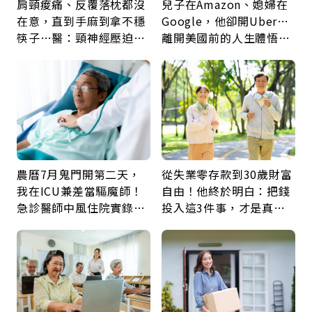
肩頸痠痛、反覆落枕都沒
兒子在Amazon、媳婦在
在意，直到手麻到拿不穩
Google，他卻開Uber…
筷子…醫：頸神經壓迫上
離開美國前的人生體悟：
身，打破固定姿勢才是關
好的壞的都不會永遠
鍵
農曆7月鬼門開第二天，
從失業零存款到30歲財富
我在ICU兼差當驅魔師！
自由！他終於明白：把錢
急診醫師中風住院實錄：
投入這3件事，才是真正
那些怪物原來叫譫妄
留給未來的自己