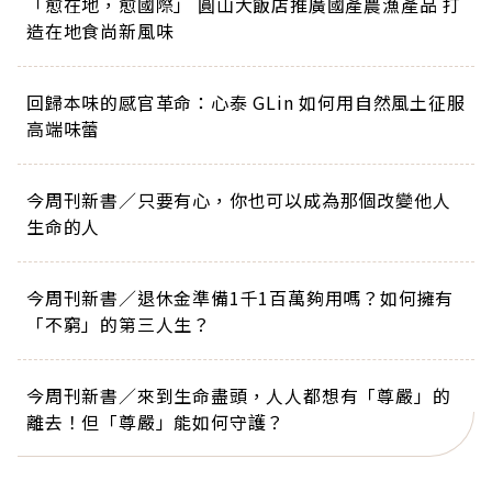
「愈在地，愈國際」 圓山大飯店推廣國產農漁產品 打
造在地食尚新風味
回歸本味的感官革命：心泰 GLin 如何用自然風土征服
高端味蕾
今周刊新書／只要有心，你也可以成為那個改變他人
生命的人
今周刊新書／退休金準備1千1百萬夠用嗎？如何擁有
「不窮」的第三人生？
今周刊新書／來到生命盡頭，人人都想有「尊嚴」的
離去！但「尊嚴」能如何守護？