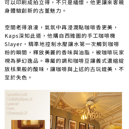
可以印刷成拍立得，不只是緬懷，他更讓來客親
身體驗創新的古董魅力。
空間老得浪漫，氣氛中再浸潤點咖啡香更美，
Kaps深知此道，他購自西雅圖的手工咖啡機
Slayer，精準地控制水壓讓水第一次觸到咖啡
粉的瞬間，釋放美麗的香味與油脂，被咖啡玩家
視為夢幻逸品。專屬的調和咖啡豆讓義式濃縮綻
放核果般的酸味，讓咖啡與上述的古玩媲美，不
至於失色。