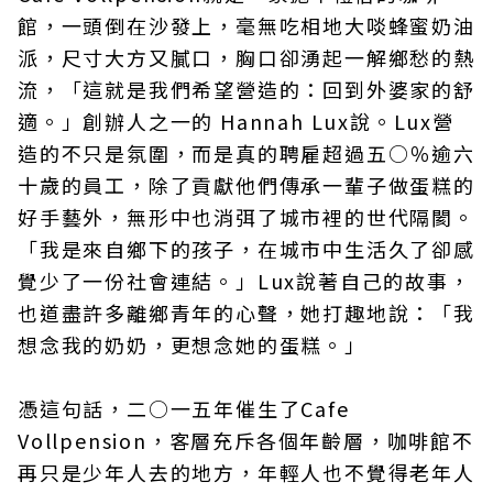
館，一頭倒在沙發上，毫無吃相地大啖蜂蜜奶油
派，尺寸大方又膩口，胸口卻湧起一解鄉愁的熱
流，「這就是我們希望營造的：回到外婆家的舒
適。」創辦人之一的 Hannah Lux說。Lux營
造的不只是氛圍，而是真的聘雇超過五○％逾六
十歲的員工，除了貢獻他們傳承一輩子做蛋糕的
好手藝外，無形中也消弭了城市裡的世代隔閡。
「我是來自鄉下的孩子，在城市中生活久了卻感
覺少了一份社會連結。」Lux說著自己的故事，
也道盡許多離鄉青年的心聲，她打趣地說：「我
想念我的奶奶，更想念她的蛋糕。」
憑這句話，二○一五年催生了Cafe
Vollpension，客層充斥各個年齡層，咖啡館不
再只是少年人去的地方，年輕人也不覺得老年人