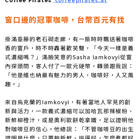
窗口邊的冠軍咖啡，台幣百元有找
掛滿垂藤的老石砌走廊，有一扇時時飄送著咖啡
香的窗戶，時不時轟著歡笑聲，「今天一樣是義
式濃縮嗎？」滿臉笑意的Sasha Iamkovyi從窗
內探頭問，客人付了一歐元硬幣，轉頭跟我說：
「他是維也納最有魅力的男人，咖啡好，人又風
趣。」
來自烏克蘭的Iamkovyi，有著當地人罕見的創
新與活力，一款義式濃縮可以加哈瓦那辣椒粉、
新鮮柳橙汁，或是奧利歐餅乾拿鐵，足以證明他
對咖啡豆的信心。他總說：「不管咖啡豆的出生
證明是什麼，只要夠新鮮、烘得好，怎麼煮都好