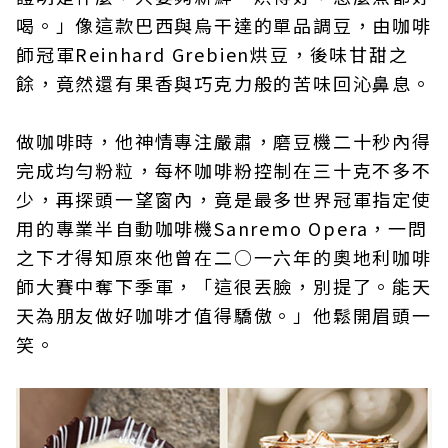
喝。」像這款巴西與烏干達的單品調豆，由咖啡
師冠軍Reinhard Grebien烘豆，後味甘甜之
餘，竟然還有果香與巧克力般的苦味回沁鼻息。
做咖啡時，他神情專注嚴肅，磨豆機二十秒內得
完成均勻粉粒，每杯咖啡粉控制在三十克不多不
少，再探頭一望窗內，竟是最多世界冠軍指定使
用的專業半自動咖啡機Sanremo Opera，一問
之下才得知原來他曾在二○一六年的奧地利咖啡
師大賽中奪下季軍，「這很丟臉，別提了。能天
天為朋友做好咖啡才值得驕傲。」他鬆開眉頭一
笑。