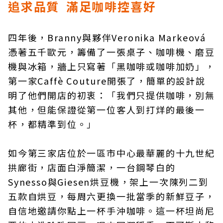
追求品質 滿足咖啡控喜好
四年後，Branny與夥伴Veronika Markeová
憑著五千歐元，籌備了一張桌子、咖啡機、磨豆
機與冰箱，牆上只寫著「黑咖啡或咖啡加奶」，
第一家Caffè Couture開張了，簡單的設計說
明了他們開店的初衷：「我們只提供咖啡，別無
其他，但能保證從第一位客人到打烊的最後一
杯，都精準到位。」
如今第三家店位於一區市中心最華麗的十九世紀
拱廊街，店面白淨簡潔，一台鋼琴白的
Synesso與Giesen烘豆機，架上一次陳列二到
五款自烘豆，每周六更換一批當季的新鮮豆子，
自信地邀請你點上一杯手沖咖啡。這一杯坦尚尼