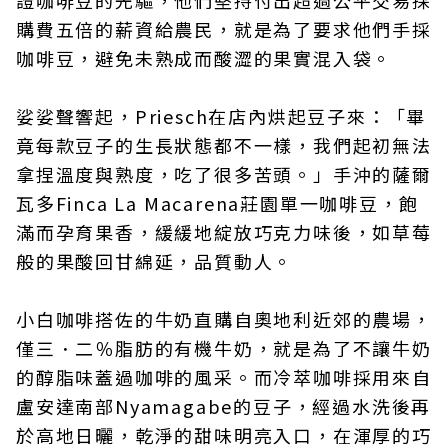
購費五倍的薪資給農民，就是為了要求他們手採
咖啡豆，避免未熟成而酸澀的果實混入袋。
娑娑聲響起，Priesch在店內烘起豆子來：「畢
竟每款豆子的生長狀態都不一樣，我們起初無法
拿捏溫度與熟度，吃了很多苦頭。」手沖的薩爾
瓦多Finca La Macarena莊園單一咖啡豆，飽
滿而孕育果香，緩緩地綻放巧克力味後，如草莓
般的果酸回甘綿延，品質動人。
小白咖啡搭佐的牛奶直購自奧地利近郊的農場，
僅三．二％脂肪的有機牛奶，就是為了不讓牛奶
的醇脂味蓋過咖啡的風采。而冷萃咖啡採用來自
盧安達南部Nyamagabe的豆子，經過水洗後再
於高地日曬，乾淨的甜味明亮入口，在渾厚的巧