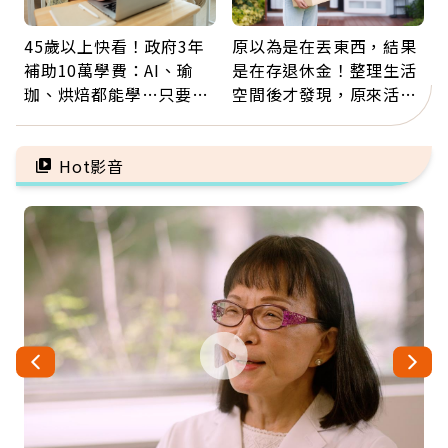
45歲以上快看！政府3年
原以為是在丟東西，結果
補助10萬學費：AI、瑜
是在存退休金！整理生活
珈、烘焙都能學…只要願
空間後才發現，原來活得
意開始，永遠不嫌晚
這麼輕鬆也能存錢
Hot影音