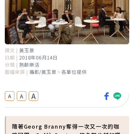
撰文 |
黃玉景
日期 |
2018年06月14日
分類 |
熟齡樂活
圖檔來源 |
攝影/黃玉景、各單位提供
A
A
A
隨著Georg Branny奪得一次又一次的咖