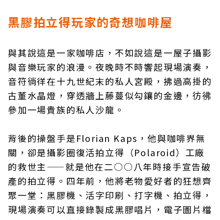
黑膠拍立得玩家的奇想咖啡屋
與其說這是一家咖啡店，不如說這是一屋子攝影
與音樂玩家的浪漫。夜晚時不時響起現場演奏，
音符徜徉在十九世紀末的私人宮殿，拂過高掛的
古董水晶燈，穿透牆上藤蔓似勾鑲的金邊，彷彿
參加一場貴族的私人沙龍。
背後的操盤手是Florian Kaps，他與咖啡界無
關，卻是攝影圈復活拍立得（Polaroid）工廠
的救世主——就是他在二○○八年時接手宣告破
產的拍立得。四年前，他將老物愛好者的狂想齊
聚一堂：黑膠機、活字印刷、打字機、拍立得，
現場演奏可以直接錄製成黑膠唱片，電子圖片檔