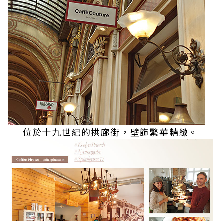
位於十九世紀的拱廊街，壁飾繁華精緻。