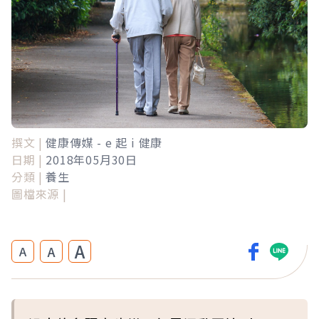
撰文 |
健康傳媒 - e 起 i 健康
日期 |
2018年05月30日
分類 |
養生
圖檔來源 |
A
A
A