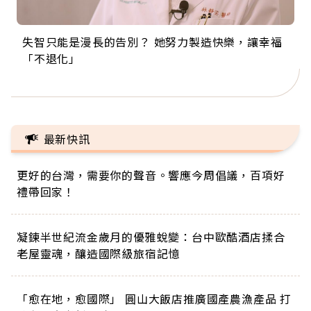
失智只能是漫長的告別？ 她努力製造快樂，讓幸福
來自剛果的巧克力神父 為台灣奉獻36年 「台灣是我
63歲卸矽谷副總、搬回台灣找快樂！「蛋黃哥小
104歲打破金氏世界紀錄 成為全球最年長羽球選
事業巔峰他選擇追夢…黑手阿伯拉小提琴還登上小
「不退化」
的家，我連作夢都講台語！」
丑」走進安養院，逗樂上萬爺奶：退休後才開始真
手，分享長壽的秘密原來是「這個」
巨蛋！連CNN都大讚！
正的人生
最新快訊
更好的台灣，需要你的聲音。響應今周倡議，百項好
禮帶回家！
凝鍊半世紀流金歲月的優雅蛻變：台中歐酷酒店揉合
老屋靈魂，釀造國際級旅宿記憶
「愈在地，愈國際」 圓山大飯店推廣國產農漁產品 打