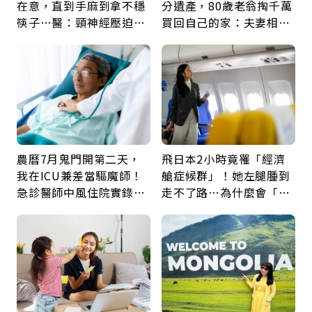
在意，直到手麻到拿不穩
分遺產，80歲老翁掏千萬
筷子…醫：頸神經壓迫上
買回自己的家：夫妻相守
身，打破固定姿勢才是關
60年，卻輸給一個名字
鍵
農曆7月鬼門開第二天，
飛日本2小時竟罹「經濟
我在ICU兼差當驅魔師！
艙症候群」！她左腿腫到
急診醫師中風住院實錄：
走不了路…為什麼會「靜
那些怪物原來叫譫妄
脈血栓」？醫示警7種人
注意