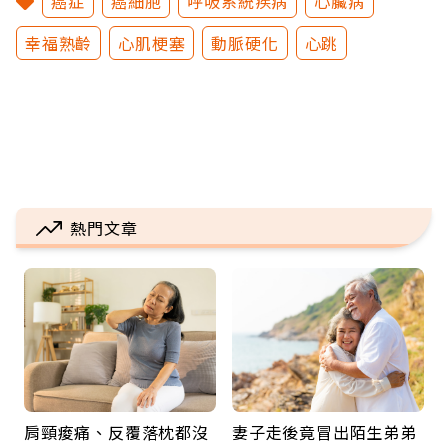
癌症
癌細胞
呼吸系統疾病
心臟病
幸福熟齡
心肌梗塞
動脈硬化
心跳
熱門文章
肩頸痠痛、反覆落枕都沒
妻子走後竟冒出陌生弟弟