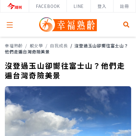
FACEBOOK
LINE
登入
註冊
Open menu
幸福熟齡
/
靚女學
/
自我成長
/
沒登過玉山卻嚮往富士山？
他們走遍台灣奇險美景
沒登過玉山卻嚮往富士山？他們走
遍台灣奇險美景