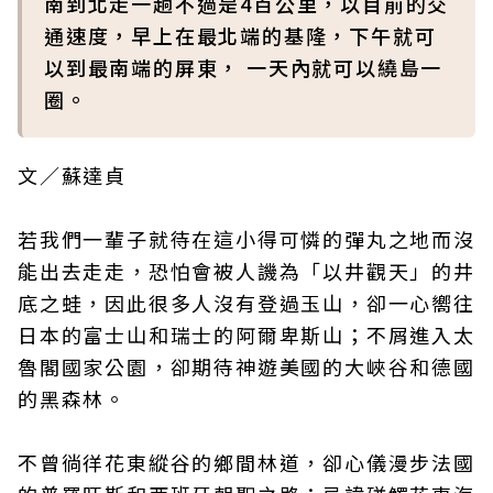
南到北走一趟不過是4百公里，以目前的交
通速度，早上在最北端的基隆，下午就可
以到最南端的屏東， 一天內就可以繞島一
圈。
文／蘇達貞
若我們一輩子就待在這小得可憐的彈丸之地而沒
能出去走走，恐怕會被人譏為「以井觀天」的井
底之蛙，因此很多人沒有登過玉山，卻一心嚮往
日本的富士山和瑞士的阿爾卑斯山；不屑進入太
魯閣國家公園，卻期待神遊美國的大峽谷和德國
的黑森林。
不曾徜徉花東縱谷的鄉間林道，卻心儀漫步法國