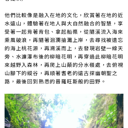
他們比較像是融入在地的文化，欣賞著在地的近
水遠山，體驗著在地人與大自然融合的智慧，享
受著一起背著背包、拿起船槳，從隨溪流入海來
乘風破浪，再隨著洄瀾搶灘上岸，去尋找被遺忘
的海上桃花源，再溯溪而上，去發現岩壁一線天
旁、水濂瀑布後的柳暗花明，再穿過此柳暗花明
來越野入森林，再爬上山顛的分水嶺處，去俯視
山腳下的縱谷，再順著耆老的遠古探幽朝聖之
路，最後回到熟悉的普羅旺斯般的田野。