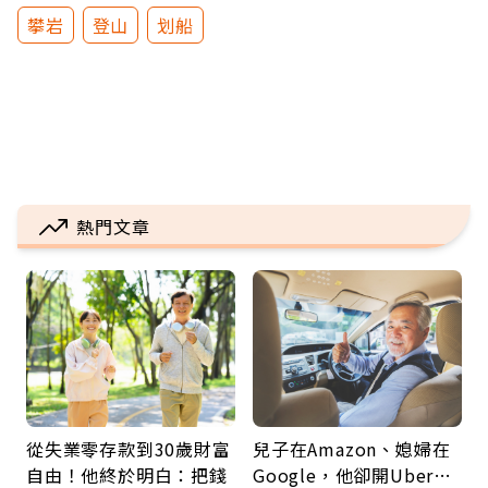
攀岩
登山
划船
熱門文章
從失業零存款到30歲財富
兒子在Amazon、媳婦在
自由！他終於明白：把錢
Google，他卻開Uber…