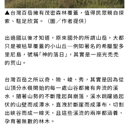
▲台灣百岳擁有茂密森林覆蓋，值得民眾親自探
索、駐足欣賞。（圖／作者提供）
出過國以後才知道，原來國外的所謂山岳，大都
只是被枯草覆蓋的小山丘─例如著名的希臘聖多
里尼島，號稱｢神的落日｣，其實是一座光禿禿
的荒山。
台灣百岳之所以奇、險、峻、秀，其實是因為從
山頂分水嶺開始的每一處山谷都擁有奔流的溪
水，隨著山勢的不斷隆起與崩落，溪水跳躍過起
伏的山壁而成潭水，直洩於斷崖而成瀑布，切割
出峽谷而成一線天，且這些溪流的兩岸都涵養、
孕育著無數的林木。