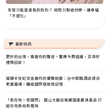
失智只能是漫長的告別？ 她努力製造快樂，讓幸福
來自剛果的巧克力神父 為台灣奉獻36年 「台灣是我
63歲卸矽谷副總、搬回台灣找快樂！「蛋黃哥小
104歲打破金氏世界紀錄 成為全球最年長羽球選
事業巔峰他選擇追夢…黑手阿伯拉小提琴還登上小
「不退化」
的家，我連作夢都講台語！」
丑」走進安養院，逗樂上萬爺奶：退休後才開始真
手，分享長壽的秘密原來是「這個」
巨蛋！連CNN都大讚！
正的人生
最新快訊
更好的台灣，需要你的聲音。響應今周倡議，百項好
禮帶回家！
凝鍊半世紀流金歲月的優雅蛻變：台中歐酷酒店揉合
老屋靈魂，釀造國際級旅宿記憶
「愈在地，愈國際」 圓山大飯店推廣國產農漁產品 打
造在地食尚新風味