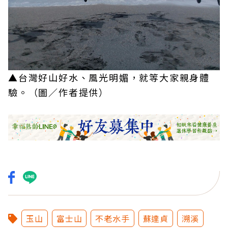
▲台灣好山好水、風光明媚，就等大家親身體
驗。（圖／作者提供）
玉山
富士山
不老水手
蘇達貞
溯溪