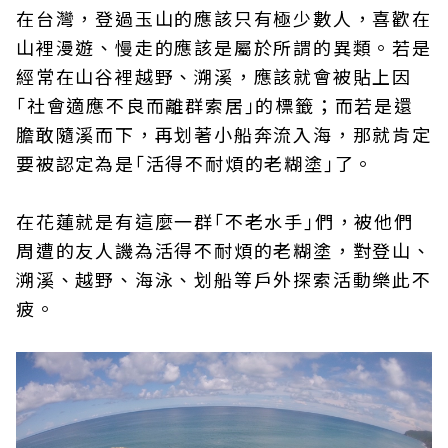
在台灣，登過玉山的應該只有極少數人，喜歡在
山裡漫遊、慢走的應該是屬於所謂的異類。若是
經常在山谷裡越野、溯溪，應該就會被貼上因
｢社會適應不良而離群索居｣的標籤；而若是還
膽敢隨溪而下，再划著小船奔流入海，那就肯定
要被認定為是｢活得不耐煩的老糊塗｣了。
在花蓮就是有這麼一群｢不老水手｣們，被他們
周遭的友人譏為活得不耐煩的老糊塗，對登山、
溯溪、越野、海泳、划船等戶外探索活動樂此不
疲。