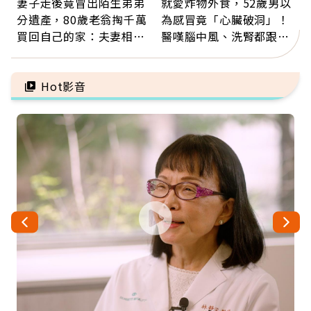
妻子走後竟冒出陌生弟弟
就愛炸物外食，52歲男以
分遺產，80歲老翁掏千萬
為感冒竟「心臟破洞」！
買回自己的家：夫妻相守
醫嘆腦中風、洗腎都跟它
60年，卻輸給一個名字
有關：4警訊是心臟在呼
救
Hot影音