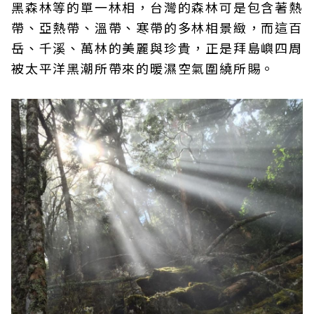
黑森林等的單一林相，台灣的森林可是包含著熱
帶、亞熱帶、溫帶、寒帶的多林相景緻，而這百
岳、千溪、萬林的美麗與珍貴，正是拜島嶼四周
被太平洋黑潮所帶來的暖濕空氣圍繞所賜。