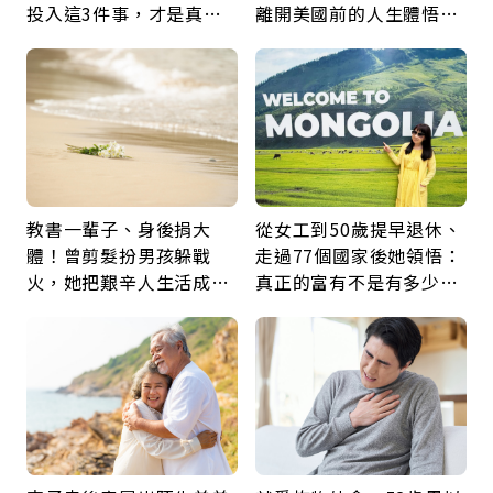
投入這3件事，才是真正
離開美國前的人生體悟：
留給未來的自己
好的壞的都不會永遠
教書一輩子、身後捐大
從女工到50歲提早退休、
體！曾剪髮扮男孩躲戰
走過77個國家後她領悟：
火，她把艱辛人生活成風
真正的富有不是有多少
景：生命價值在於成為祝
錢，而是擁有選擇人生的
福
自由