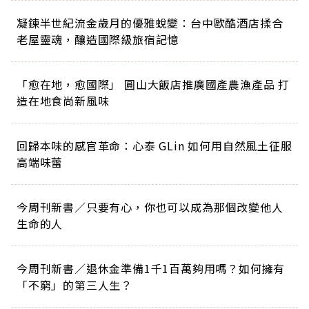
凝鍊半世紀流金歲月的優雅蛻變：台中歐酷酒店揉合
老屋靈魂，釀造國際級旅宿記憶
「愈在地，愈國際」 圓山大飯店推廣國產農漁產品 打
造在地食尚新風味
回歸本味的感官革命：心泰 GLin 如何用自然風土征服
高端味蕾
今周刊新書／只要有心，你也可以成為那個改變他人
生命的人
今周刊新書／退休金準備1千1百萬夠用嗎？如何擁有
「不窮」的第三人生？