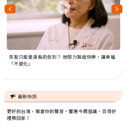
失智只能是漫長的告別？ 她努力製造快樂，讓幸福
來自剛果的巧克力神父 為台灣奉獻36年 「台灣是我
63歲卸矽谷副總、搬回台灣找快樂！「蛋黃哥小
104歲打破金氏世界紀錄 成為全球最年長羽球選
事業巔峰他選擇追夢…黑手阿伯拉小提琴還登上小
「不退化」
的家，我連作夢都講台語！」
丑」走進安養院，逗樂上萬爺奶：退休後才開始真
手，分享長壽的秘密原來是「這個」
巨蛋！連CNN都大讚！
正的人生
最新快訊
更好的台灣，需要你的聲音。響應今周倡議，百項好
禮帶回家！