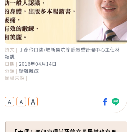
撰文 |
丁彥伶口述/壢新醫院尊爵體重管理中心主任林
頌凱
日期 |
2016年04月14日
分類 |
疑難雜症
圖檔來源 |
A
A
A
「天哪！那個瘦得半死的女星居然也有馬