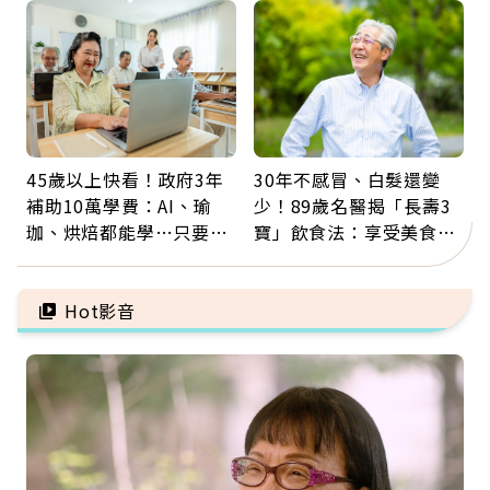
45歲以上快看！政府3年
30年不感冒、白髮還變
補助10萬學費：AI、瑜
少！89歲名醫揭「長壽3
珈、烘焙都能學…只要願
寶」飲食法：享受美食不
意開始，永遠不嫌晚
忌口，偶爾也該吃點肉
Hot影音