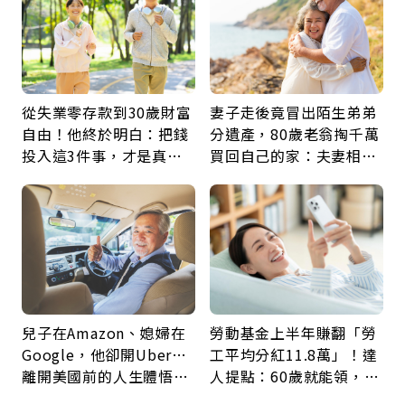
從失業零存款到30歲財富
妻子走後竟冒出陌生弟弟
自由！他終於明白：把錢
分遺產，80歲老翁掏千萬
投入這3件事，才是真正
買回自己的家：夫妻相守
留給未來的自己
60年，卻輸給一個名字
兒子在Amazon、媳婦在
勞動基金上半年賺翻「勞
Google，他卻開Uber…
工平均分紅11.8萬」！達
離開美國前的人生體悟：
人提點：60歲就能領，重
好的壞的都不會永遠
新就業還有隱藏版退休金