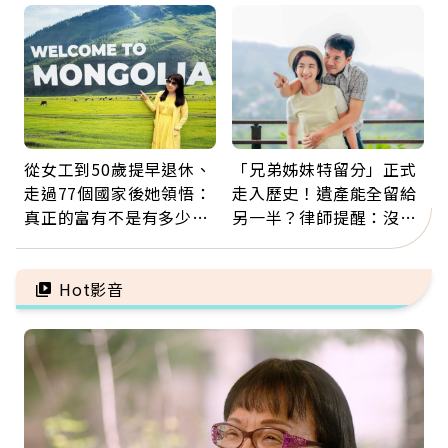
福
從女工到50歲提早退休、
「兄弟姊妹特留分」正式
走過77個國家後她領悟：
走入歷史！遺產能全留給
真正的富有不是有多少
另一半？律師提醒：沒做
錢，而是擁有選擇人生的
「1件事」照樣白忙
自由
Hot影音