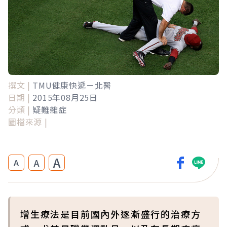
撰文 |
TMU健康快遞－北醫
日期 |
2015年08月25日
分類 |
疑難雜症
圖檔來源 |
A
A
A
增生療法是目前國內外逐漸盛行的治療方