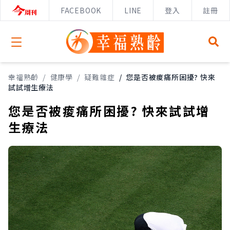
FACEBOOK
LINE
登入
註冊
Open menu
幸福熟齡
/
健康學
/
疑難雜症
/
您是否被痠痛所困擾? 快來
試試增生療法
您是否被痠痛所困擾? 快來試試增
生療法