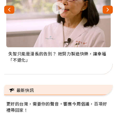
失智只能是漫長的告別？ 她努力製造快樂，讓幸福
來自剛果的巧克力神父 為台灣奉獻36年 「台灣是我
63歲卸矽谷副總、搬回台灣找快樂！「蛋黃哥小
104歲打破金氏世界紀錄 成為全球最年長羽球選
事業巔峰他選擇追夢…黑手阿伯拉小提琴還登上小
「不退化」
的家，我連作夢都講台語！」
丑」走進安養院，逗樂上萬爺奶：退休後才開始真
手，分享長壽的秘密原來是「這個」
巨蛋！連CNN都大讚！
正的人生
最新快訊
更好的台灣，需要你的聲音。響應今周倡議，百項好
禮帶回家！