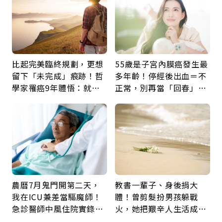
比起完美臨終規劃，更想
55歲是子宮內膜癌發生最
留下「未完成」痕跡！哲
多年齡！停經後出血＝不
學家罹癌9年體悟：就算
正常，別再當「回春」…
給人添麻煩，我仍想與明
每年3檢查保命：早期治
天相遇
癒率達9成5
農曆7月鬼門開第二天，
教書一輩子、身後捐大
我在ICU兼差當驅魔師！
體！曾剪髮扮男孩躲戰
急診醫師中風住院實錄：
火，她把艱辛人生活成風
那些怪物原來叫譫妄
景：生命價值在於成為祝