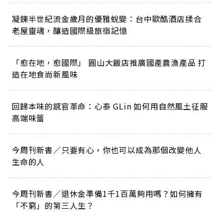
凝鍊半世紀流金歲月的優雅蛻變：台中歐酷酒店揉合
老屋靈魂，釀造國際級旅宿記憶
「愈在地，愈國際」 圓山大飯店推廣國產農漁產品 打
造在地食尚新風味
回歸本味的感官革命：心泰 GLin 如何用自然風土征服
高端味蕾
今周刊新書／只要有心，你也可以成為那個改變他人
生命的人
今周刊新書／退休金準備1千1百萬夠用嗎？如何擁有
「不窮」的第三人生？