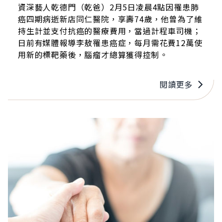
資深藝人乾德門（乾爸）2月5日凌晨4點因罹患肺
癌四期病逝新店同仁醫院，享壽74歲，他曾為了維
持生計並支付抗癌的醫療費用，當過計程車司機；
日前有媒體報導李敖罹患癌症，每月需花費12萬使
用新的標靶藥後，腦瘤才總算獲得控制。
閱讀更多