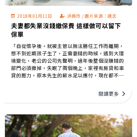
2018年01月11日
洪佩玲 / 圖片來源：達志
夫妻都失業沒錢繳保費 這樣做可以留下
保單
「自從懷孕後，就被主管以無法勝任工作而離開，
想不到近期孩子生了，正需要錢的時候，遇到大環
境變化，老公的公司先聲明，過年後整個沒賺錢的
部門必須撤掉，失眠了兩個晚上，家裡有房貸和車
貸的壓力，原本先生的薪水足以應付，現在都不知
道該怎麼辦才好？是否要將部份保單解約，換取現
金讓生活好過一點？」
閱讀更多