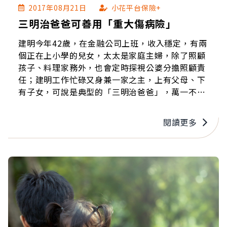
2017年08月21日
小花平台保險+
三明治爸爸可善用「重大傷病險」
建明今年42歲，在金融公司上班，收入穩定，有兩
個正在上小學的兒女，太太是家庭主婦，除了照顧
孩子、料理家務外，也會定時探視公婆分擔照顧責
任；建明工作忙碌又身兼一家之主，上有父母、下
有子女，可說是典型的「三明治爸爸」，萬一不幸
發生意外，一家生活可能陷入經濟困頓。 快跟著小
花平台一起為三明治爸爸加油打氣，一起做好保險
閱讀更多
規劃。