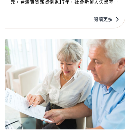
元，台灣實質薪資倒退17年，社會新鮮人失業率高
達12％，年輕又貧窮的「青貧族」比例逐年上升。
閱讀更多