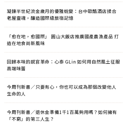
凝鍊半世紀流金歲月的優雅蛻變：台中歐酷酒店揉合
老屋靈魂，釀造國際級旅宿記憶
「愈在地，愈國際」 圓山大飯店推廣國產農漁產品 打
造在地食尚新風味
回歸本味的感官革命：心泰 GLin 如何用自然風土征服
高端味蕾
今周刊新書／只要有心，你也可以成為那個改變他人
生命的人
今周刊新書／退休金準備1千1百萬夠用嗎？如何擁有
「不窮」的第三人生？