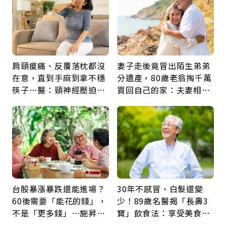
肩頸痠痛、反覆落枕都沒
妻子走後竟冒出陌生弟弟
在意，直到手麻到拿不穩
分遺產，80歲老翁掏千萬
筷子…醫：頸神經壓迫上
買回自己的家：夫妻相守
身，打破固定姿勢才是關
60年，卻輸給一個名字
鍵
台股暴漲暴跌還能進場？
30年不感冒、白髮還變
60後需要「能花的錢」，
少！89歲名醫揭「長壽3
不是「更多錢」…施昇
寶」飲食法：享受美食不
輝：退休族最適合這種股
忌口，偶爾也該吃點肉