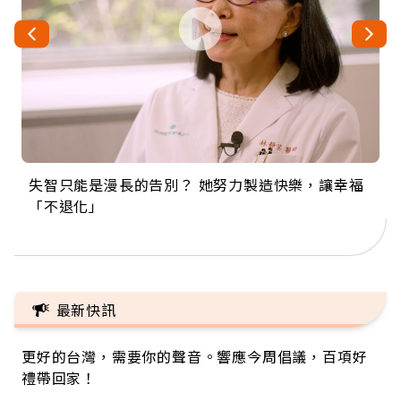
失智只能是漫長的告別？ 她努力製造快樂，讓幸福
來自剛果的巧克力神父 為台灣奉獻36年 「台灣是我
63歲卸矽谷副總、搬回台灣找快樂！「蛋黃哥小
104歲打破金氏世界紀錄 成為全球最年長羽球選
事業巔峰他選擇追夢…黑手阿伯拉小提琴還登上小
「不退化」
的家，我連作夢都講台語！」
丑」走進安養院，逗樂上萬爺奶：退休後才開始真
手，分享長壽的秘密原來是「這個」
巨蛋！連CNN都大讚！
正的人生
最新快訊
更好的台灣，需要你的聲音。響應今周倡議，百項好
禮帶回家！