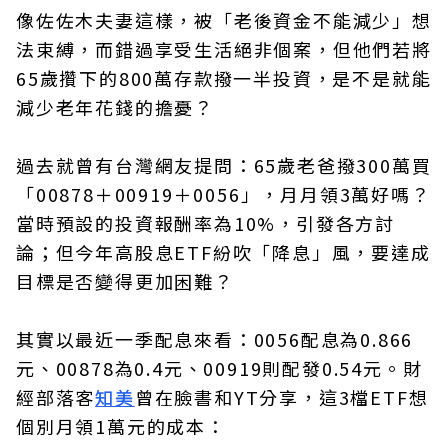
像佐佐木夫妻這樣，被「老後資金不能減少」想
法束縛，而錯過享受生活絕非個案，但他們若將
65歲攢下的800萬存款撥一半投資，是不是就能
減少老年花錢的擔憂？
過去就曾有台灣網友提問：65歲老爸撥300萬買
「00878＋00919＋0056」，月月領3萬好嗎？
當時預設的投資報酬率為10%，引發各方討
論；但今年高股息ETF紛吹「降息」風，要達成
目標是否變得更加困難？
其實以最近一季配息來看：0056配息為0.866
元、00878為0.4元、00919則配發0.54元。財
經部落客
知美
曾在臉書和YT分享，這3檔ETF想
個別月領1萬元的成本：