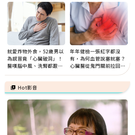
票
就愛炸物外食，52歲男以
年年健檢一張紅字都沒
為感冒竟「心臟破洞」！
有，為何血管說塞就塞？
醫嘆腦中風、洗腎都跟它
心臟醫從鬼門關前拉回病
有關：4警訊是心臟在呼
人：會不會心梗要看對數
救
字
Hot影音