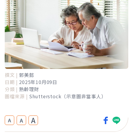
撰文 |
郭美懿
日期 |
2025年10月09日
分類 |
熟齡理財
圖檔來源 |
Shutterstock（示意圖非當事人）
A
A
A