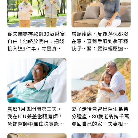
從失業零存款到30歲財富
肩頸痠痛、反覆落枕都沒
自由！他終於明白：把錢
在意，直到手麻到拿不穩
投入這3件事，才是真正
筷子…醫：頸神經壓迫上
留給未來的自己
身，打破固定姿勢才是關
鍵
農曆7月鬼門開第二天，
妻子走後竟冒出陌生弟弟
我在ICU兼差當驅魔師！
分遺產，80歲老翁掏千萬
急診醫師中風住院實錄：
買回自己的家：夫妻相守
那些怪物原來叫譫妄
60年，卻輸給一個名字