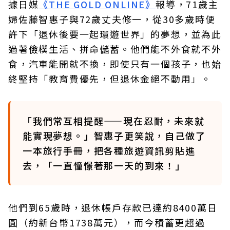
據日媒
《THE GOLD ONLINE》
報導，71歲主
婦佐藤智惠子與72歲丈夫修一，從30多歲時便
許下「退休後要一起環遊世界」的夢想，並為此
過著儉樸生活、拼命儲蓄。他們能不外食就不外
食，汽車能開就不換，即使只有一個孩子，也始
終堅持「教育費優先，但退休金絕不動用」。
「我們常互相提醒——現在忍耐，未來就
能實現夢想。」智惠子更笑說，自己做了
一本旅行手冊，把各種旅遊資訊剪貼進
去，「一直憧憬著那一天的到來！」
他們到65歲時，退休帳戶存款已達約8400萬日
圓（約新台幣1738萬元），而今積蓄更超過