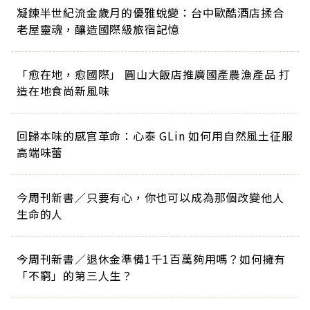
凝鍊半世紀流金歲月的優雅蛻變：台中歐酷酒店揉合
老屋靈魂，釀造國際級旅宿記憶
「愈在地，愈國際」 圓山大飯店推廣國產農漁產品 打
造在地食尚新風味
回歸本味的感官革命：心泰 GLin 如何用自然風土征服
高端味蕾
今周刊新書／只要有心，你也可以成為那個改變他人
生命的人
今周刊新書／退休金準備1千1百萬夠用嗎？如何擁有
「不窮」的第三人生？