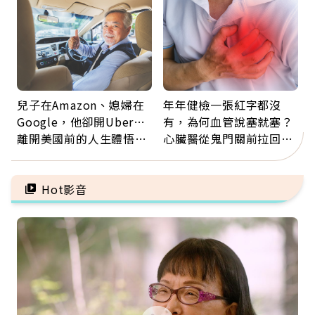
兒子在Amazon、媳婦在
年年健檢一張紅字都沒
Google，他卻開Uber…
有，為何血管說塞就塞？
離開美國前的人生體悟：
心臟醫從鬼門關前拉回病
好的壞的都不會永遠
人：會不會心梗要看對數
字
Hot影音