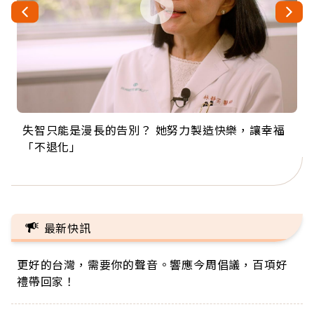
失智只能是漫長的告別？ 她努力製造快樂，讓幸福
來自剛果的巧克力神父 為台灣奉獻36年 「台灣是我
63歲卸矽谷副總、搬回台灣找快樂！「蛋黃哥小
104歲打破金氏世界紀錄 成為全球最年長羽球選
事業巔峰他選擇追夢…黑手阿伯拉小提琴還登上小
「不退化」
的家，我連作夢都講台語！」
丑」走進安養院，逗樂上萬爺奶：退休後才開始真
手，分享長壽的秘密原來是「這個」
巨蛋！連CNN都大讚！
正的人生
最新快訊
更好的台灣，需要你的聲音。響應今周倡議，百項好
禮帶回家！