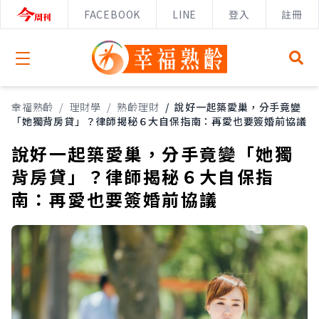
FACEBOOK
LINE
登入
註冊
Open menu
幸福熟齡
/
理財學
/
熟齡理財
/
說好一起築愛巢，分手竟變
「她獨背房貸」？律師揭秘６大自保指南：再愛也要簽婚前協議
說好一起築愛巢，分手竟變「她獨
背房貸」？律師揭秘６大自保指
南：再愛也要簽婚前協議