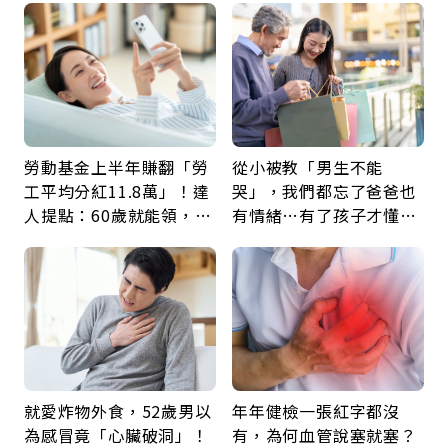
勞動基金上半年賺翻「勞
從小被教「男生不能
工平均分紅11.8萬」！達
哭」，我們都忘了爸爸也
人提點：60歲就能領，重
有情緒…有了孩子才懂：
新就業還有隱藏版退休金
父親節最珍貴禮物是一句
久違的關心
就愛炸物外食，52歲男以
年年健檢一張紅字都沒
為感冒竟「心臟破洞」！
有，為何血管說塞就塞？