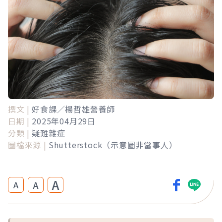
撰文 |
好食課／楊哲雄營養師
日期 |
2025年04月29日
分類 |
疑難雜症
圖檔來源 |
Shutterstock（示意圖非當事人）
A
A
A