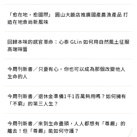
「愈在地，愈國際」 圓山大飯店推廣國產農漁產品 打
造在地食尚新風味
回歸本味的感官革命：心泰 GLin 如何用自然風土征服
高端味蕾
今周刊新書／只要有心，你也可以成為那個改變他人
生命的人
今周刊新書／退休金準備1千1百萬夠用嗎？如何擁有
「不窮」的第三人生？
今周刊新書／來到生命盡頭，人人都想有「尊嚴」的
離去！但「尊嚴」能如何守護？