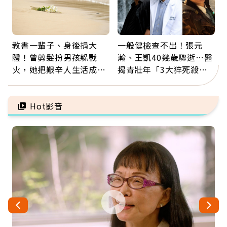
教書一輩子、身後捐大
一般健檢查不出！張元
體！曾剪髮扮男孩躲戰
瀚、王凱40幾歲驟逝…醫
火，她把艱辛人生活成風
揭青壯年「3大猝死殺
景：生命價值在於成為祝
手」：靠2檢查揪出9成地
福
雷
Hot影音