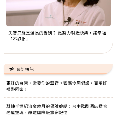
失智只能是漫長的告別？ 她努力製造快樂，讓幸福
來自剛果的巧克力神父 為台灣奉獻36年 「台灣是我
63歲卸矽谷副總、搬回台灣找快樂！「蛋黃哥小
104歲打破金氏世界紀錄 成為全球最年長羽球選
事業巔峰他選擇追夢…黑手阿伯拉小提琴還登上小
「不退化」
的家，我連作夢都講台語！」
丑」走進安養院，逗樂上萬爺奶：退休後才開始真
手，分享長壽的秘密原來是「這個」
巨蛋！連CNN都大讚！
正的人生
最新快訊
更好的台灣，需要你的聲音。響應今周倡議，百項好
禮帶回家！
凝鍊半世紀流金歲月的優雅蛻變：台中歐酷酒店揉合
老屋靈魂，釀造國際級旅宿記憶