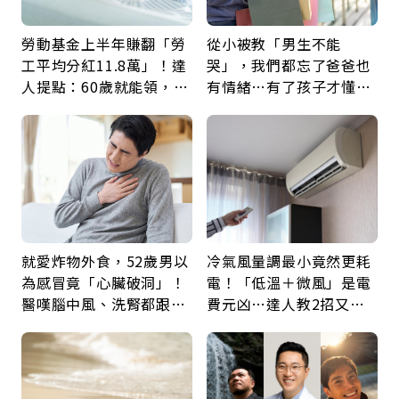
勞動基金上半年賺翻「勞
從小被教「男生不能
工平均分紅11.8萬」！達
哭」，我們都忘了爸爸也
人提點：60歲就能領，重
有情緒…有了孩子才懂：
新就業還有隱藏版退休金
父親節最珍貴禮物是一句
久違的關心
就愛炸物外食，52歲男以
冷氣風量調最小竟然更耗
為感冒竟「心臟破洞」！
電！「低溫＋微風」是電
醫嘆腦中風、洗腎都跟它
費元凶…達人教2招又涼
有關：4警訊是心臟在呼
又省電
救