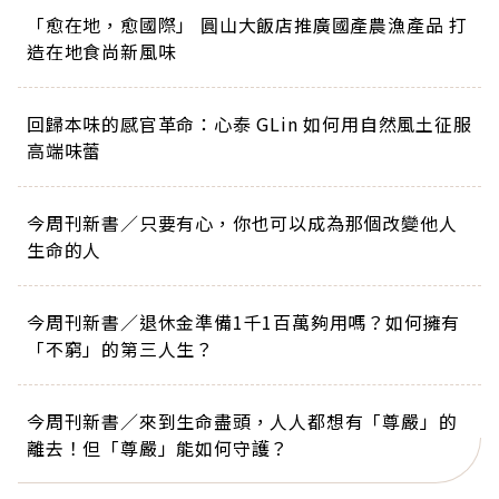
「愈在地，愈國際」 圓山大飯店推廣國產農漁產品 打
造在地食尚新風味
回歸本味的感官革命：心泰 GLin 如何用自然風土征服
高端味蕾
今周刊新書／只要有心，你也可以成為那個改變他人
生命的人
今周刊新書／退休金準備1千1百萬夠用嗎？如何擁有
「不窮」的第三人生？
今周刊新書／來到生命盡頭，人人都想有「尊嚴」的
離去！但「尊嚴」能如何守護？