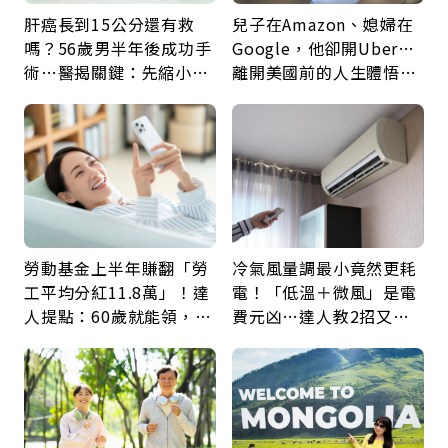
肝癌長到15公分還有救
兒子在Amazon、媳婦在
嗎？56歲男半年後成功手
Google，他卻開Uber…
術…醫揭關鍵：先縮小腫
離開美國前的人生體悟：
瘤再談根治
好的壞的都不會永遠
勞動基金上半年賺翻「勞
冷氣風量調最小竟然更耗
工平均分紅11.8萬」！達
電！「低溫＋微風」是電
人提點：60歲就能領，重
費元凶…達人教2招又涼
新就業還有隱藏版退休金
又省電