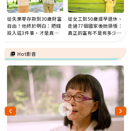
從失業零存款到30歲財富
從女工到50歲提早退休、
自由！他終於明白：把錢
走過77個國家後她領悟：
投入這3件事，才是真正
真正的富有不是有多少
留給未來的自己
錢，而是擁有選擇人生的
自由
Hot影音