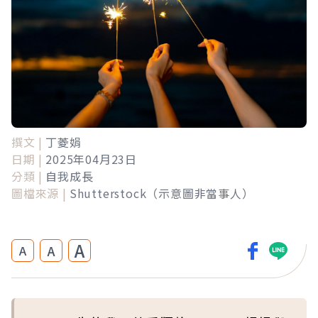
撰文 |
丁菱娟
日期 |
2025年04月23日
分類 |
自我成長
圖檔來源 |
Shutterstock（示意圖非當事人）
A
A
A