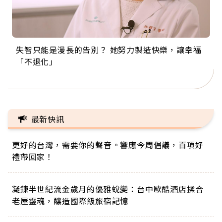
失智只能是漫長的告別？ 她努力製造快樂，讓幸福
來自剛果的巧克力神父 為台灣奉獻36年 「台灣是我
63歲卸矽谷副總、搬回台灣找快樂！「蛋黃哥小
104歲打破金氏世界紀錄 成為全球最年長羽球選
事業巔峰他選擇追夢…黑手阿伯拉小提琴還登上小
「不退化」
的家，我連作夢都講台語！」
丑」走進安養院，逗樂上萬爺奶：退休後才開始真
手，分享長壽的秘密原來是「這個」
巨蛋！連CNN都大讚！
正的人生
最新快訊
更好的台灣，需要你的聲音。響應今周倡議，百項好
禮帶回家！
凝鍊半世紀流金歲月的優雅蛻變：台中歐酷酒店揉合
老屋靈魂，釀造國際級旅宿記憶