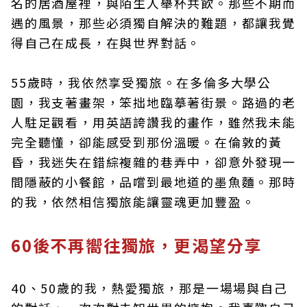
名的居酒屋裡，與陌生人舉杯共飲。那些不期而
遇的風景，那些必須獨自解決的難題，都讓我覺
得自己在成長，在與世界對話。
55歲時，我依然享受獨旅。在多倫多大學公
園，我支著畫架，笨拙地臨摹著街景。路過的老
人駐足觀看，用英語誇讚我的畫作，雖然我未能
完全聽懂，卻能感受到那份溫暖。在倫敦的黃
昏，我迷失在錯綜複雜的巷弄中，卻意外發現一
間隱蔽的小餐館，品嚐到最地道的墨魚麵。那時
的我，依然相信獨旅能讓靈魂更加豐盈。
60後不再嚮往獨旅，更渴望分享
40、50歲的我，熱愛獨旅，那是一場場與自己