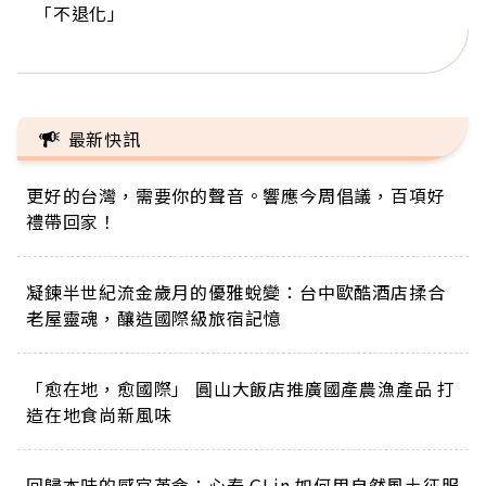
「不退化」
的家，我連作夢都講台語！」
丑」走進安養院，逗樂上萬爺奶：退休後才開始真
手，分享長壽的秘密原來是「這個」
巨蛋！連CNN都大讚！
正的人生
最新快訊
更好的台灣，需要你的聲音。響應今周倡議，百項好
禮帶回家！
凝鍊半世紀流金歲月的優雅蛻變：台中歐酷酒店揉合
老屋靈魂，釀造國際級旅宿記憶
「愈在地，愈國際」 圓山大飯店推廣國產農漁產品 打
造在地食尚新風味
回歸本味的感官革命：心泰 GLin 如何用自然風土征服