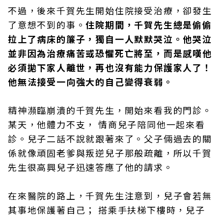
不過，後來千賀先生開始住院接受治療，卻發生
了意想不到的事。
住院期間，千賀先生總是偷偷
拉上了病床的簾子，獨自一人默默哭泣。他哭泣
並非因為治療痛苦或恐懼死亡將至，而是感嘆他
必須拋下家人離世，再也沒有能力保護家人了！
他無法接受一向強大的自己變得衰弱。
精神瀕臨崩潰的千賀先生，開始來看我的門診。
某天，他體力不支， 情商兒子陪同他一起來看
診。兒子二話不說就跟著來了。父子倆過去的關
係就像頑固老爹與叛逆兒子那般疏離，所以千賀
先生很高興兒子迅速答應了他的請求。
在來醫院的路上，千賀先生注意到，兒子會若無
其事地保護著自己； 搭乘手扶梯下樓時，兒子