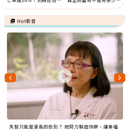
亡率達30％！別再迷信
真正的富有不是有多少
「擦酒精、吃退燒藥」，
錢，而是擁有選擇人生的
5招才能真救命
自由
Hot影音
失智只能是漫長的告別？ 她努力製造快樂，讓幸福
來自剛果的巧克力神父 為台灣奉獻36年 「台灣是我
63歲卸矽谷副總、搬回台灣找快樂！「蛋黃哥小
104歲打破金氏世界紀錄 成為全球最年長羽球選
事業巔峰他選擇追夢…黑手阿伯拉小提琴還登上小