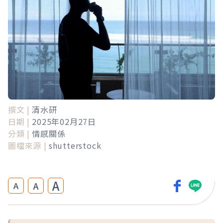
撰文 |
清水研
日期 |
2025年02月27日
分類 |
情感關係
圖檔來源 |
shutterstock
A
A
A