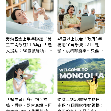
鍵
勞動基金上半年賺翻「勞
45歲以上快看！政府3年
工平均分紅11.8萬」！達
補助10萬學費：AI、瑜
人提點：60歲就能領，重
珈、烘焙都能學…只要願
新就業還有隱藏版退休金
意開始，永遠不嫌晚
「熱中暑」多可怕？抽
從女工到50歲提早退休、
搐、昏迷、器官衰竭…死
走過77個國家後她領悟：