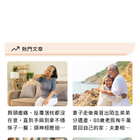
熱門文章
肩頸痠痛、反覆落枕都沒
妻子走後竟冒出陌生弟弟
在意，直到手麻到拿不穩
分遺產，80歲老翁掏千萬
筷子…醫：頸神經壓迫上
買回自己的家：夫妻相守
身，打破固定姿勢才是關
60年，卻輸給一個名字