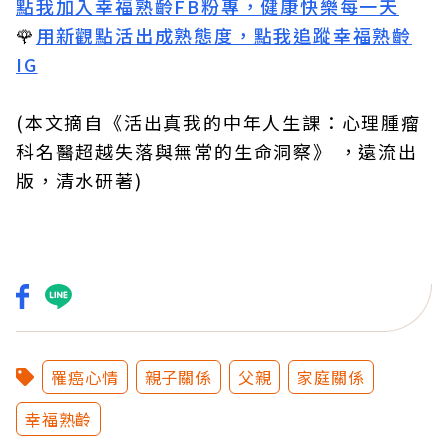
點我加入幸福熟齡FB粉專，健康快樂每一天
🌹
用新觀點活出成熟態度，點我追蹤幸福熟齡
IG
(本文摘自《活出真我的中年人生課：心理腫瘤
科名醫超越失落與無常的生命洞察》 ，遠流出
版，清水研著)
罹癌心情
親子關係
父親
家庭關係
幸福熟齡