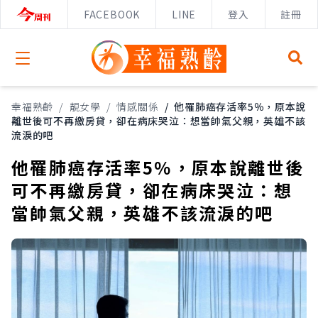
FACEBOOK
LINE
登入
註冊
Open menu
幸福熟齡
/
靚女學
/
情感關係
/
他罹肺癌存活率5％，原本說
離世後可不再繳房貸，卻在病床哭泣：想當帥氣父親，英雄不該
流淚的吧
他罹肺癌存活率5％，原本說離世後
可不再繳房貸，卻在病床哭泣：想
當帥氣父親，英雄不該流淚的吧