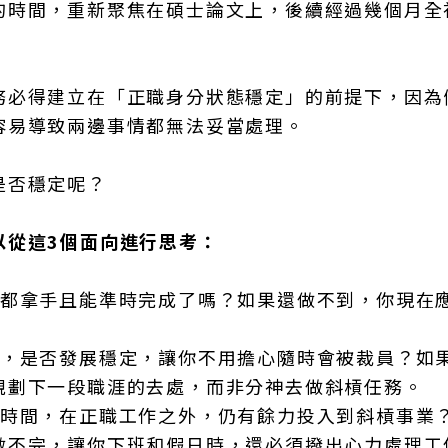
的時間，重新聚焦在碩士論文上，後續經過幾個月全
務必得建立在「正職身分狀態穩定」的前提下，因為
容易導致兩邊事情都無法妥當處理。
是否穩定呢？
以從這3個面向進行思考：
你都拿手且能準時完成了嗎？如果還做不到，你現在
位，是否發展穩定，讓你不用擔心隨時會被裁員？如
規劃下一段職涯的去處，而非分神去做斜槓任務。
理時間，在正職工作之外，仍有餘力投入到斜槓事業
做不完，讓你下班和假日時，還必須撥出心力處理工