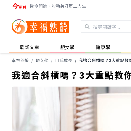
從今開始，勾勒美好第二人生
最新文章
靚女學
健康學
幸福熟齡
/
靚女學
/
自我成長
/
我適合斜槓嗎？3大重點教
我適合斜槓嗎？3大重點教