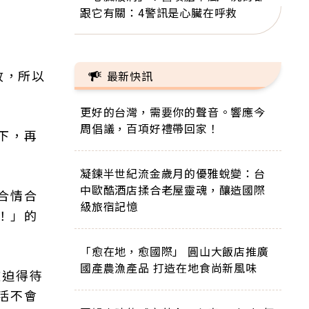
跟它有關：4警訊是心臟在呼救
故，所以
最新快訊
更好的台灣，需要你的聲音。響應今
周倡議，百項好禮帶回家！
下，再
凝鍊半世紀流金歲月的優雅蛻變：台
中歐酷酒店揉合老屋靈魂，釀造國際
合情合
級旅宿記憶
！」的
「愈在地，愈國際」 圓山大飯店推廣
國產農漁產品 打造在地食尚新風味
被迫得待
活不會