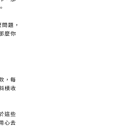
。
麼問題，
那麼你
款，每
斜槓收
於這些
用心去