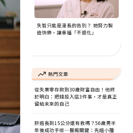
失智只能是漫長的告別？ 她努力製
來自剛果的巧克力神父 為台灣奉獻
63歲卸矽谷副總、搬回台灣找快
104歲打破金氏世界紀錄 成為全球
事業巔峰他選擇追夢…黑手阿伯拉
造快樂，讓幸福「不退化」
36年 「台灣是我的家，我連作夢都
樂！「蛋黃哥小丑」走進安養院，
最年長羽球選手，分享長壽的秘密
小提琴還登上小巨蛋！連CNN都大
講台語！」
逗樂上萬爺奶：退休後才開始真正
原來是「這個」
讚！
的人生
熱門文章
從失業零存款到30歲財富自由！他終
於明白：把錢投入這3件事，才是真正
留給未來的自己
肝癌長到15公分還有救嗎？56歲男半
年後成功手術…醫揭關鍵：先縮小腫