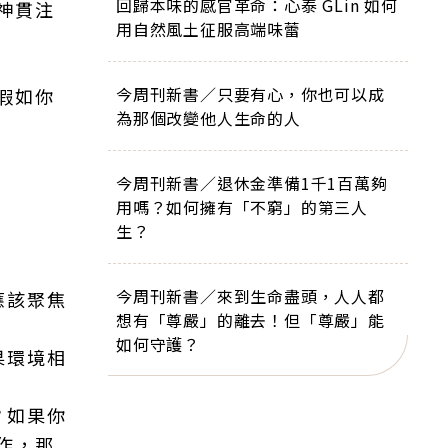
回歸本味的感官革命：心泰 GLin 如何
神貫注
用自然風土征服高端味蕾
今周刊新書／只要有心，你也可以成
假如你
為那個改變他人生命的人
今周刊新書／退休金準備1千1百萬夠
用嗎？如何擁有「不窮」的第三人
生？
今周刊新書／來到生命盡頭，人人都
應該聚焦
想有「尊嚴」的離去！但「尊嚴」能
如何守護？
果環境相
？如果你
作，那