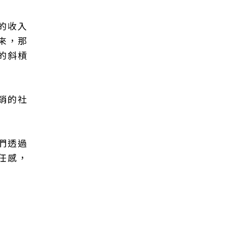
的收入
來，那
的斜槓
銷的社
們透過
任感，