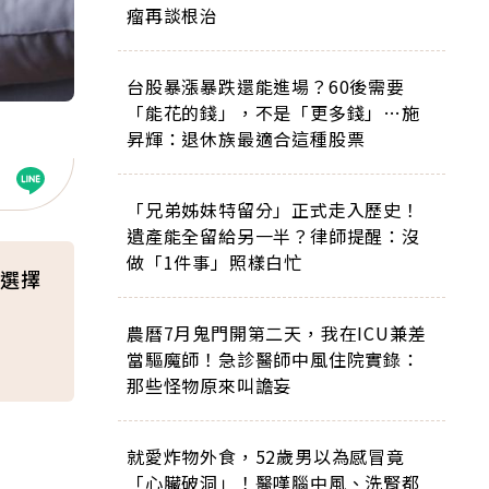
瘤再談根治
台股暴漲暴跌還能進場？60後需要
「能花的錢」，不是「更多錢」…施
昇輝：退休族最適合這種股票
「兄弟姊妹特留分」正式走入歷史！
遺產能全留給另一半？律師提醒：沒
做「1件事」照樣白忙
選擇
農曆7月鬼門開第二天，我在ICU兼差
當驅魔師！急診醫師中風住院實錄：
那些怪物原來叫譫妄
就愛炸物外食，52歲男以為感冒竟
「心臟破洞」！醫嘆腦中風、洗腎都