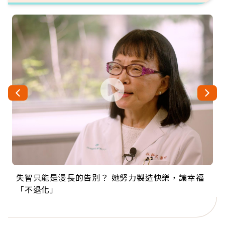
失智只能是漫長的告別？ 她努力製造快樂，讓幸福
來自剛果的巧克力神父 為台灣奉獻36年 「台灣是我
63歲卸矽谷副總、搬回台灣找快樂！「蛋黃哥小
104歲打破金氏世界紀錄 成為全球最年長羽球選
事業巔峰他選擇追夢…黑手阿伯拉小提琴還登上小
「不退化」
的家，我連作夢都講台語！」
丑」走進安養院，逗樂上萬爺奶：退休後才開始真
手，分享長壽的秘密原來是「這個」
巨蛋！連CNN都大讚！
正的人生