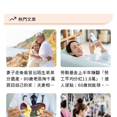
熱門文章
妻子走後竟冒出陌生弟弟
勞動基金上半年賺翻「勞
分遺產，80歲老翁掏千萬
工平均分紅11.8萬」！達
買回自己的家：夫妻相守
人提點：60歲就能領，重
60年，卻輸給一個名字
新就業還有隱藏版退休金