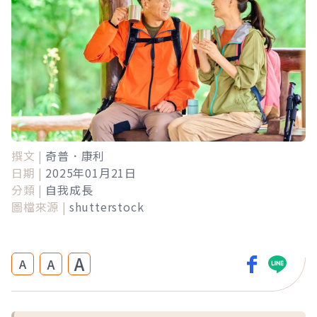
撰文 |
奇普．康利
日期 |
2025年01月21日
分類 |
自我成長
圖檔來源 |
shutterstock
A
A
A