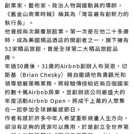
創業家、藝術家、政治人物與運動員的導師，
《舊金山商業時報》稱其為「灣區最有創新力的
執行長」。
他曾經兩次顛覆旅館業。第一次是在他二十多歲
時，成為美國精品酒店的開創者之一，旗下擁有
52家精品旅館，曾是全球第二大精品旅館品
牌。
年過50歲後，31歲的Airbnb創辦人布萊恩・切
斯基（Brian Chesky）親自邀請他負責觀光和
領導發展策略業務，將經驗傳授給近兩百個國家
的數十萬Airbnb房東，並創辦該公司最盛大的
年度活動Airbnb Open，將成千上萬的人聚集
在一起參加全球歸屬感節日。
作者有感於許多中年人希望重新規畫人生方向，
卻沒有足夠的資源可以應用，於是創立全世界第