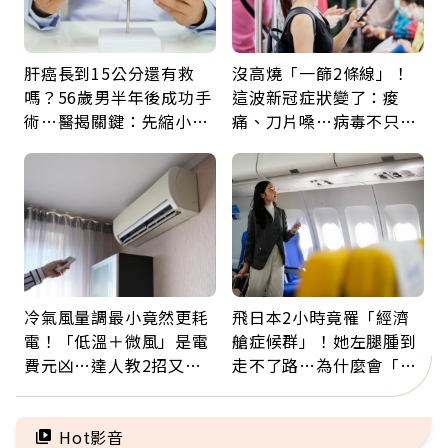
肝癌長到15公分還有救
沒高燒「一篩2條線」！
嗎？56歲男半年後成功手
這波新冠症狀變了：痠
術…醫揭關鍵：先縮小腫
痛、刀片嗓…病毒不只攻
瘤再談根治
肺，三高族恐引發全身血
管發炎
冷氣風量調最小竟然更耗
飛日本2小時竟罹「經濟
電！「低溫＋微風」是電
艙症候群」！她左腿腫到
費元凶…達人教2招又涼
走不了路…為什麼會「靜
又省電
脈血栓」？醫示警7種人
注意
Hot影音