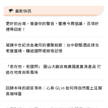
最新快訊
更好的台灣，需要你的聲音。響應今周倡議，百項好
禮帶回家！
凝鍊半世紀流金歲月的優雅蛻變：台中歐酷酒店揉合
老屋靈魂，釀造國際級旅宿記憶
「愈在地，愈國際」 圓山大飯店推廣國產農漁產品 打
造在地食尚新風味
回歸本味的感官革命：心泰 GLin 如何用自然風土征服
高端味蕾