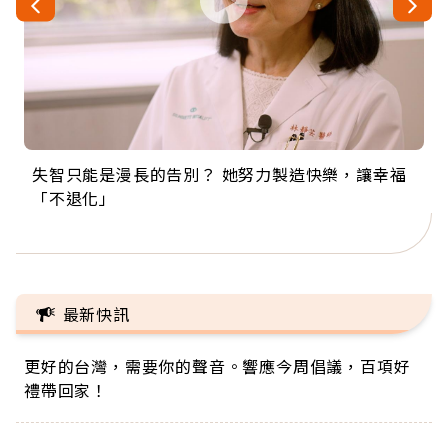
失智只能是漫長的告別？ 她努力製造快樂，讓幸福
來自剛果的巧克力神父 為台灣奉獻36年 「台灣是我
63歲卸矽谷副總、搬回台灣找快樂！「蛋黃哥小
104歲打破金氏世界紀錄 成為全球最年長羽球選
事業巔峰他選擇追夢…黑手阿伯拉小提琴還登上小
「不退化」
的家，我連作夢都講台語！」
丑」走進安養院，逗樂上萬爺奶：退休後才開始真
手，分享長壽的秘密原來是「這個」
巨蛋！連CNN都大讚！
正的人生
最新快訊
更好的台灣，需要你的聲音。響應今周倡議，百項好
禮帶回家！