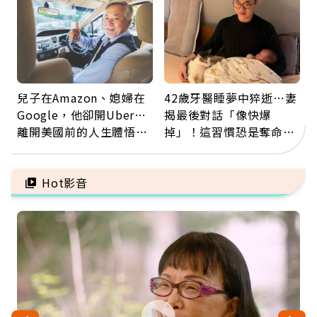
兒子在Amazon、媳婦在
42歲牙醫睡夢中猝逝…妻
Google，他卻開Uber…
揭最後對話「像快爆
離開美國前的人生體悟：
掉」！這習慣恐是奪命原
好的壞的都不會永遠
因：沒有一份工作值得用
命交換
Hot影音