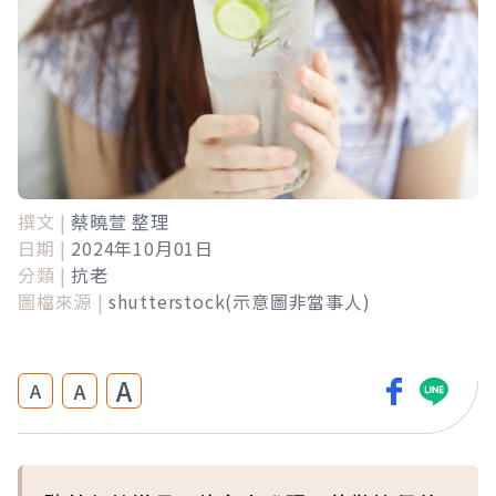
撰文 |
蔡曉萱 整理
日期 |
2024年10月01日
分類 |
抗老
圖檔來源 |
shutterstock(示意圖非當事人)
A
A
A