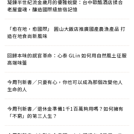
凝鍊半世紀流金歲月的優雅蛻變：台中歐酷酒店揉合
老屋靈魂，釀造國際級旅宿記憶
「愈在地，愈國際」 圓山大飯店推廣國產農漁產品 打
造在地食尚新風味
回歸本味的感官革命：心泰 GLin 如何用自然風土征服
高端味蕾
今周刊新書／只要有心，你也可以成為那個改變他人
生命的人
今周刊新書／退休金準備1千1百萬夠用嗎？如何擁有
「不窮」的第三人生？