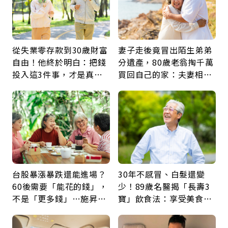
從失業零存款到30歲財富
妻子走後竟冒出陌生弟弟
自由！他終於明白：把錢
分遺產，80歲老翁掏千萬
投入這3件事，才是真正
買回自己的家：夫妻相守
留給未來的自己
60年，卻輸給一個名字
台股暴漲暴跌還能進場？
30年不感冒、白髮還變
60後需要「能花的錢」，
少！89歲名醫揭「長壽3
不是「更多錢」…施昇
寶」飲食法：享受美食不
輝：退休族最適合這種股
忌口，偶爾也該吃點肉
票