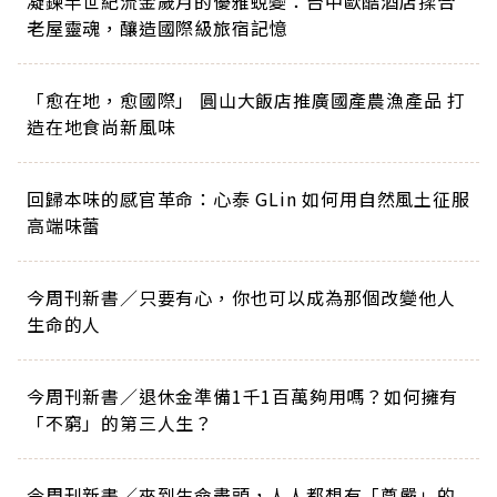
凝鍊半世紀流金歲月的優雅蛻變：台中歐酷酒店揉合
老屋靈魂，釀造國際級旅宿記憶
「愈在地，愈國際」 圓山大飯店推廣國產農漁產品 打
造在地食尚新風味
回歸本味的感官革命：心泰 GLin 如何用自然風土征服
高端味蕾
今周刊新書／只要有心，你也可以成為那個改變他人
生命的人
今周刊新書／退休金準備1千1百萬夠用嗎？如何擁有
「不窮」的第三人生？
今周刊新書／來到生命盡頭，人人都想有「尊嚴」的