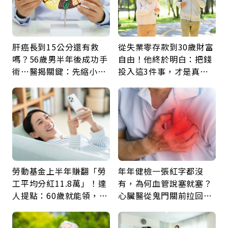
肝癌長到15公分還有救
從失業零存款到30歲財富
嗎？56歲男半年後成功手
自由！他終於明白：把錢
術…醫揭關鍵：先縮小腫
投入這3件事，才是真正
瘤再談根治
留給未來的自己
勞動基金上半年賺翻「勞
年年健檢一張紅字都沒
工平均分紅11.8萬」！達
有，為何血管說塞就塞？
人提點：60歲就能領，重
心臟醫從鬼門關前拉回病
新就業還有隱藏版退休金
人：會不會心梗要看對數
字