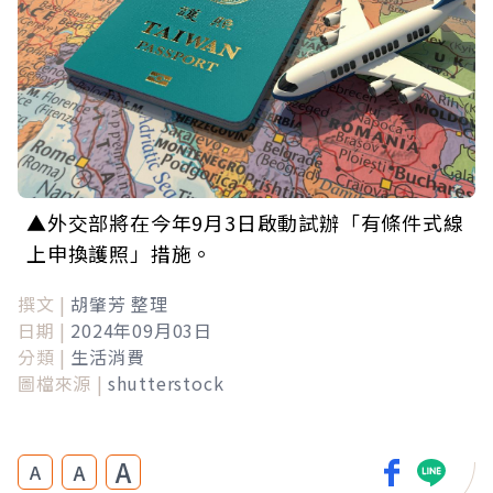
▲外交部將在今年9月3日啟動試辦「有條件式線
上申換護照」措施。
撰文 |
胡肇芳 整理
日期 |
2024年09月03日
分類 |
生活消費
圖檔來源 |
shutterstock
A
A
A