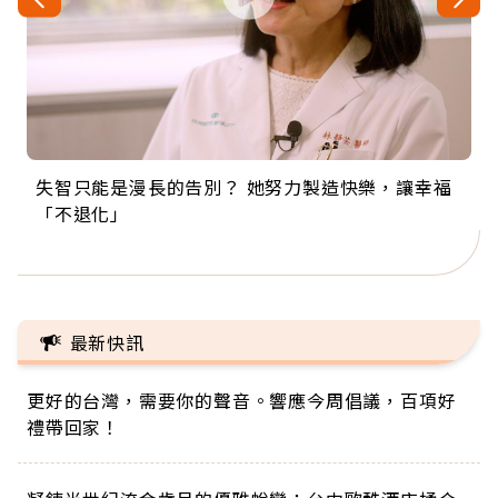
失智只能是漫長的告別？ 她努力製造快樂，讓幸福
來自剛果的巧克力神父 為台灣奉獻36年 「台灣是我
63歲卸矽谷副總、搬回台灣找快樂！「蛋黃哥小
104歲打破金氏世界紀錄 成為全球最年長羽球選
事業巔峰他選擇追夢…黑手阿伯拉小提琴還登上小
「不退化」
的家，我連作夢都講台語！」
丑」走進安養院，逗樂上萬爺奶：退休後才開始真
手，分享長壽的秘密原來是「這個」
巨蛋！連CNN都大讚！
正的人生
最新快訊
更好的台灣，需要你的聲音。響應今周倡議，百項好
禮帶回家！