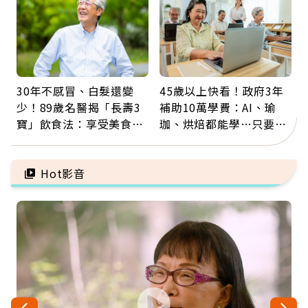
30年不感冒、白髮還變
45歲以上快看！政府3年
少！89歲名醫揭「長壽3
補助10萬學費：AI、瑜
寶」飲食法：享受美食不
珈、烘焙都能學…只要願
忌口，偶爾也該吃點肉
意開始，永遠不嫌晚
Hot影音