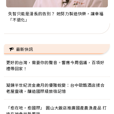
失智只能是漫長的告別？ 她努力製造快樂，讓幸福
來自剛果的巧克力神父 為台灣奉獻36年 「台灣是我
63歲卸矽谷副總、搬回台灣找快樂！「蛋黃哥小
104歲打破金氏世界紀錄 成為全球最年長羽球選
事業巔峰他選擇追夢…黑手阿伯拉小提琴還登上小
「不退化」
的家，我連作夢都講台語！」
丑」走進安養院，逗樂上萬爺奶：退休後才開始真
手，分享長壽的秘密原來是「這個」
巨蛋！連CNN都大讚！
正的人生
最新快訊
更好的台灣，需要你的聲音。響應今周倡議，百項好
禮帶回家！
凝鍊半世紀流金歲月的優雅蛻變：台中歐酷酒店揉合
老屋靈魂，釀造國際級旅宿記憶
「愈在地，愈國際」 圓山大飯店推廣國產農漁產品 打
造在地食尚新風味