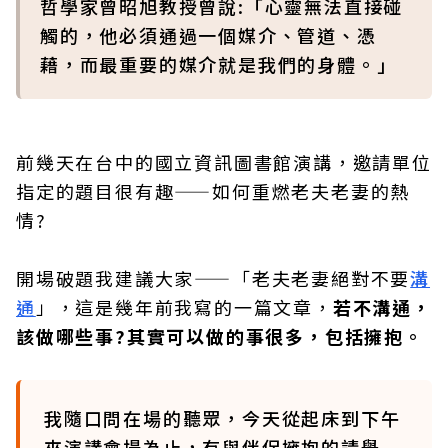
哲學家曾昭旭教授曾說:「心靈無法直接碰
觸的，他必須通過一個媒介、管道、憑
藉，而最重要的媒介就是我們的身體。」
前幾天在台中的國立資訊圖書館演講，邀請單位
指定的題目很有趣——如何重燃老夫老妻的熱
情?
開場破題我建議大家——「老夫老妻絕對不要
溝
通
」，這是幾年前我寫的一篇文章，
若不溝通，
該做哪些事?其實可以做的事很多，包括擁抱。
我隨口問在場的聽眾，今天從起床到下午
來演講會場為止，有與伴侶擁抱的請舉