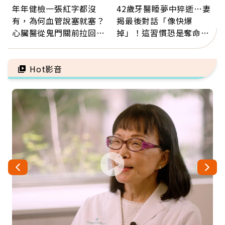
年年健檢一張紅字都沒
42歲牙醫睡夢中猝逝…妻
有，為何血管說塞就塞？
揭最後對話「像快爆
心臟醫從鬼門關前拉回病
掉」！這習慣恐是奪命原
人：會不會心梗要看對數
因：沒有一份工作值得用
字
命交換
Hot影音