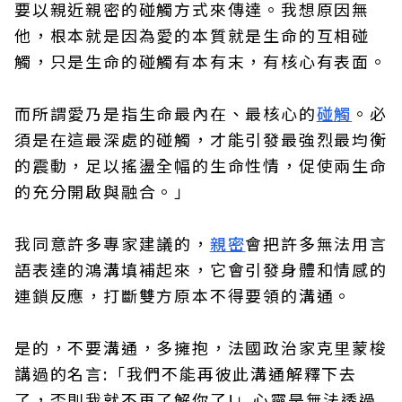
要以親近親密的碰觸方式來傳達。我想原因無
他，根本就是因為愛的本質就是生命的互相碰
觸，只是生命的碰觸有本有末，有核心有表面。
而所謂愛乃是指生命最內在、最核心的
碰觸
。必
須是在這最深處的碰觸，才能引發最強烈最均衡
的震動，足以搖盪全幅的生命性情，促使兩生命
的充分開啟與融合。」
我同意許多專家建議的，
親密
會把許多無法用言
語表達的鴻溝填補起來，它會引發身體和情感的
連鎖反應，打斷雙方原本不得要領的溝通。
是的，不要溝通，多擁抱，法國政治家克里蒙梭
講過的名言:「我們不能再彼此溝通解釋下去
了，否則我就不再了解你了!」心靈是無法透過