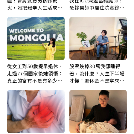
體！曾剪髮扮男孩躲戰
我在ICU兼差當驅魔師！
火，她把艱辛人生活成風
急診醫師中風住院實錄：
景：生命價值在於成為祝
那些怪物原來叫譫妄
福
從女工到50歲提早退休、
股票跌掉30萬我卻睡得
走過77個國家後她領悟：
著，為什麼？人生下半場
真正的富有不是有多少
才懂：退休金不是拿來拚
錢，而是擁有選擇人生的
翻倍，投資可以輸，人生
自由
不能賭