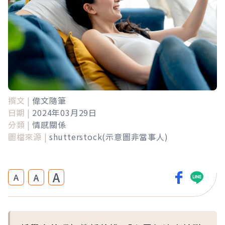
撰文 |
偉文隨筆
日期 |
2024年03月29日
分類 |
情感關係
圖檔來源 |
shutterstock(示意圖非當事人)
A
A
A