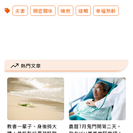
夫妻
親密關係
擁抱
碰觸
幸福熟齡
熱門文章
教書一輩子、身後捐大
農曆7月鬼門開第二天，