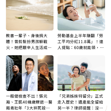
教書一輩子、身後捐大
勞動基金上半年賺翻「勞
體！曾剪髮扮男孩躲戰
工平均分紅11.8萬」！達
火，她把艱辛人生活成風
人提點：60歲就能領，重
景：生命價值在於成為祝
新就業還有隱藏版退休金
福
一般健檢查不出！張元
「兄弟姊妹特留分」正式
瀚、王凱40幾歲驟逝…醫
走入歷史！遺產能全留給
揭青壯年「3大猝死殺
另一半？律師提醒：沒做