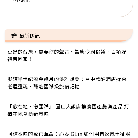
正的人生
最新快訊
更好的台灣，需要你的聲音。響應今周倡議，百項好
禮帶回家！
凝鍊半世紀流金歲月的優雅蛻變：台中歐酷酒店揉合
老屋靈魂，釀造國際級旅宿記憶
「愈在地，愈國際」 圓山大飯店推廣國產農漁產品 打
造在地食尚新風味
回歸本味的感官革命：心泰 GLin 如何用自然風土征服