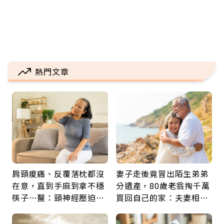
熱門文章
肩頸痠痛、反覆落枕都沒
妻子走後竟冒出陌生弟弟
在意，直到手麻到拿不穩
分遺產，80歲老翁掏千萬
筷子…醫：頸神經壓迫上
買回自己的家：夫妻相守
身，打破固定姿勢才是關
60年，卻輸給一個名字
鍵