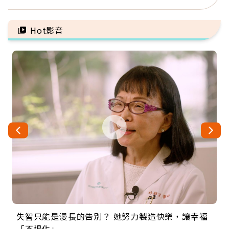
手」：靠2檢查揪出9成地
「1件事」照樣白忙
雷
Hot影音
失智只能是漫長的告別？ 她努力製造快樂，讓幸福
來自剛果的巧克力神父 為台灣奉獻36年 「台灣是我
63歲卸矽谷副總、搬回台灣找快樂！「蛋黃哥小
104歲打破金氏世界紀錄 成為全球最年長羽球選
事業巔峰他選擇追夢…黑手阿伯拉小提琴還登上小
「不退化」
的家，我連作夢都講台語！」
丑」走進安養院，逗樂上萬爺奶：退休後才開始真
手，分享長壽的秘密原來是「這個」
巨蛋！連CNN都大讚！