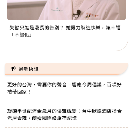
失智只能是漫長的告別？ 她努力製造快樂，讓幸福
來自剛果的巧克力神父 為台灣奉獻36年 「台灣是我
63歲卸矽谷副總、搬回台灣找快樂！「蛋黃哥小
104歲打破金氏世界紀錄 成為全球最年長羽球選
事業巔峰他選擇追夢…黑手阿伯拉小提琴還登上小
「不退化」
的家，我連作夢都講台語！」
丑」走進安養院，逗樂上萬爺奶：退休後才開始真
手，分享長壽的秘密原來是「這個」
巨蛋！連CNN都大讚！
正的人生
最新快訊
更好的台灣，需要你的聲音。響應今周倡議，百項好
禮帶回家！
凝鍊半世紀流金歲月的優雅蛻變：台中歐酷酒店揉合
老屋靈魂，釀造國際級旅宿記憶