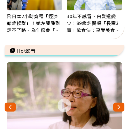
飛日本2小時竟罹「經濟
30年不感冒、白髮還變
艙症候群」！她左腿腫到
少！89歲名醫揭「長壽3
走不了路…為什麼會「靜
寶」飲食法：享受美食不
脈血栓」？醫示警7種人
忌口，偶爾也該吃點肉
注意
Hot影音