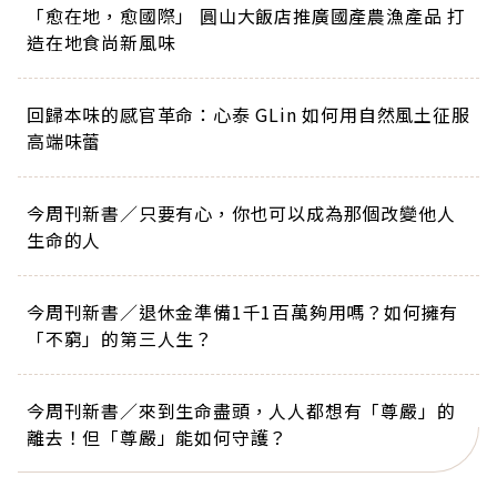
「愈在地，愈國際」 圓山大飯店推廣國產農漁產品 打
造在地食尚新風味
回歸本味的感官革命：心泰 GLin 如何用自然風土征服
高端味蕾
今周刊新書／只要有心，你也可以成為那個改變他人
生命的人
今周刊新書／退休金準備1千1百萬夠用嗎？如何擁有
「不窮」的第三人生？
今周刊新書／來到生命盡頭，人人都想有「尊嚴」的
離去！但「尊嚴」能如何守護？