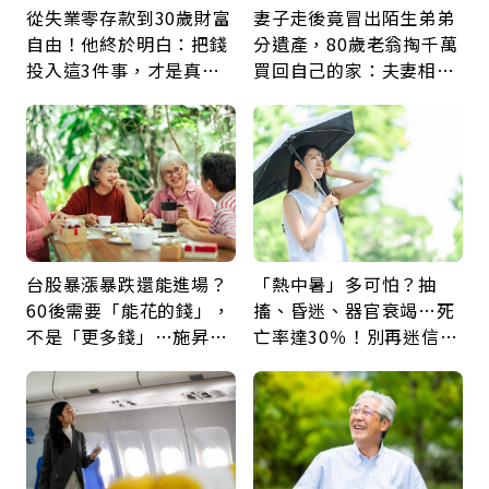
從失業零存款到30歲財富
妻子走後竟冒出陌生弟弟
自由！他終於明白：把錢
分遺產，80歲老翁掏千萬
投入這3件事，才是真正
買回自己的家：夫妻相守
留給未來的自己
60年，卻輸給一個名字
台股暴漲暴跌還能進場？
「熱中暑」多可怕？抽
60後需要「能花的錢」，
搐、昏迷、器官衰竭…死
不是「更多錢」…施昇
亡率達30％！別再迷信
輝：退休族最適合這種股
「擦酒精、吃退燒藥」，
票
5招才能真救命