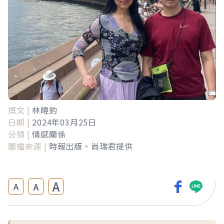
撰文 |
林暐鈞
日期 |
2024年03月25日
分類 |
情感關係
圖檔來源 |
時報出版、尚瑞君提供
A
A
A