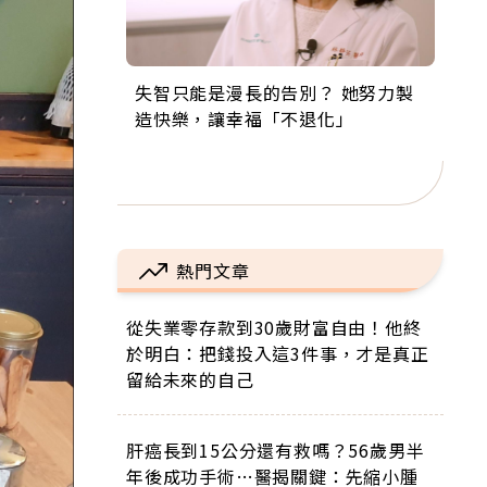
失智只能是漫長的告別？ 她努力製
來自剛果的巧克力神父 為台灣奉獻
63歲卸矽谷副總、搬回台灣找快
104歲打破金氏世界紀錄 成為全球
事業巔峰他選擇追夢…黑手阿伯拉
造快樂，讓幸福「不退化」
36年 「台灣是我的家，我連作夢都
樂！「蛋黃哥小丑」走進安養院，
最年長羽球選手，分享長壽的秘密
小提琴還登上小巨蛋！連CNN都大
講台語！」
逗樂上萬爺奶：退休後才開始真正
原來是「這個」
讚！
的人生
熱門文章
從失業零存款到30歲財富自由！他終
於明白：把錢投入這3件事，才是真正
留給未來的自己
肝癌長到15公分還有救嗎？56歲男半
年後成功手術…醫揭關鍵：先縮小腫