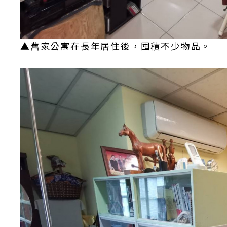
▲舊家公寓在長年居住後，囤積不少物品。