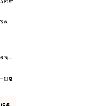
古兩房
路很
睡同一
一個常
，媽媽