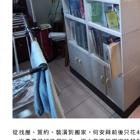
從找屋、簽約、裝潢到搬家，何安蒔前後只花