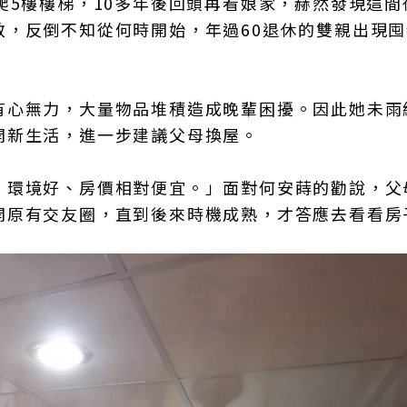
爬5樓樓梯，10多年後回頭再看娘家，赫然發現這間
敞，反倒不知從何時開始，年過60退休的雙親出現囤
有心無力，大量物品堆積造成晚輩困擾。因此她未雨
開新生活，進一步建議父母換屋。
，環境好、房價相對便宜。」面對何安蒔的勸說，父
開原有交友圈，直到後來時機成熟，才答應去看看房