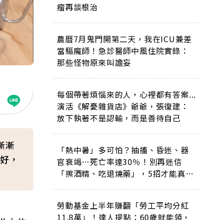
瘤再談根治
農曆7月鬼門開第二天，我在ICU兼差
當驅魔師！急診醫師中風住院實錄：
那些怪物原來叫譫妄
每個帶著煩惱來的人，心裡都有答案...
演活《解憂雜貨店》爺爺，張復建：
放下執著不是認輸，而是善待自己
漸漸
「熱中暑」多可怕？抽搐、昏迷、器
好，
官衰竭…死亡率達30％！別再迷信
「擦酒精、吃退燒藥」，5招才能真救
命
勞動基金上半年賺翻「勞工平均分紅
11.8萬」！達人提點：60歲就能領，