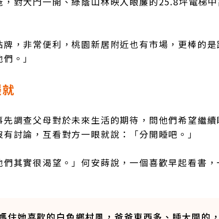
，對大門一開、綠蔭山林映入眼簾的25.8坪電梯中
站牌，非常便利，桃園新居附近也有市場，更棒的是
他們。」
遷就
事先調查父母對於未來生活的期待，問他們希望繼續
沒有討論，互看對方一眼就說：「分開睡吧。」
他們其實很渴望。」何安蒔說，一個喜歡早起看書，
媽住她喜歡的白色鄉村風，爸爸東西多、睡大間的