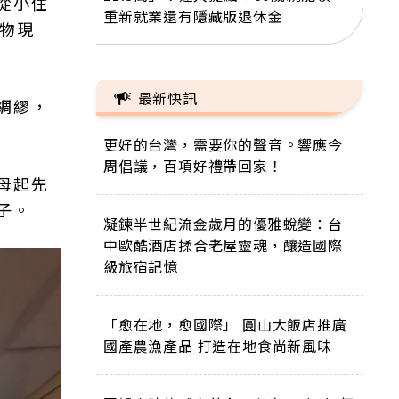
從小住
重新就業還有隱藏版退休金
物現
最新快訊
綢繆，
更好的台灣，需要你的聲音。響應今
周倡議，百項好禮帶回家！
母起先
子。
凝鍊半世紀流金歲月的優雅蛻變：台
中歐酷酒店揉合老屋靈魂，釀造國際
級旅宿記憶
「愈在地，愈國際」 圓山大飯店推廣
國產農漁產品 打造在地食尚新風味