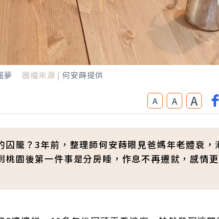
圓夢
圖檔來源 |
何安蒔提供
A
A
A
的囚籠？3年前，整理師何安蒔眼見爸媽年老體衰，
到桃園後第一件事是分房睡，作息不再遷就，感情更