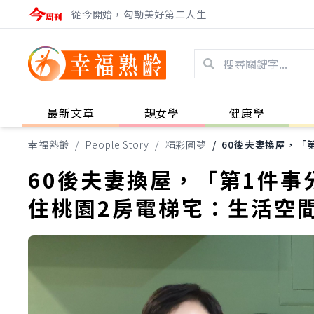
從今開始，勾勒美好第二人生
最新文章
靚女學
健康學
幸福熟齡
/
People Story
/
精彩圓夢
/
60後夫妻換屋，「
60後夫妻換屋，「第1件事
住桃園2房電梯宅：生活空