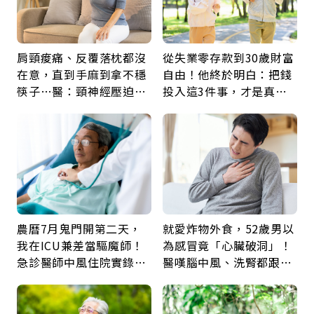
肩頸痠痛、反覆落枕都沒
從失業零存款到30歲財富
在意，直到手麻到拿不穩
自由！他終於明白：把錢
筷子…醫：頸神經壓迫上
投入這3件事，才是真正
身，打破固定姿勢才是關
留給未來的自己
鍵
農曆7月鬼門開第二天，
就愛炸物外食，52歲男以
我在ICU兼差當驅魔師！
為感冒竟「心臟破洞」！
急診醫師中風住院實錄：
醫嘆腦中風、洗腎都跟它
那些怪物原來叫譫妄
有關：4警訊是心臟在呼
救