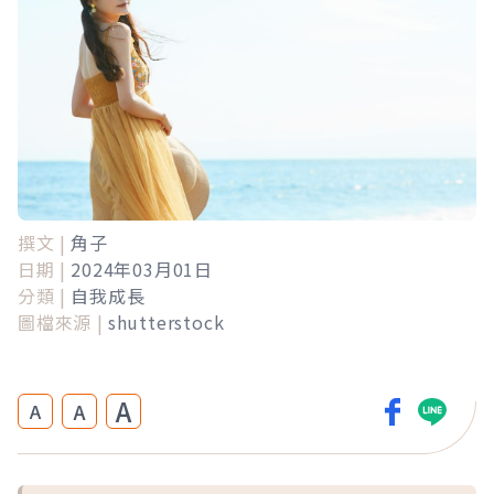
撰文 |
角子
日期 |
2024年03月01日
分類 |
自我成長
圖檔來源 |
shutterstock
A
A
A