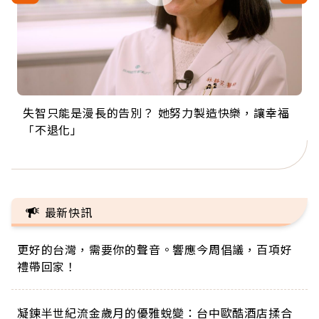
失智只能是漫長的告別？ 她努力製造快樂，讓幸福
來自剛果的巧克力神父 為台灣奉獻36年 「台灣是我
63歲卸矽谷副總、搬回台灣找快樂！「蛋黃哥小
104歲打破金氏世界紀錄 成為全球最年長羽球選
事業巔峰他選擇追夢…黑手阿伯拉小提琴還登上小
「不退化」
的家，我連作夢都講台語！」
丑」走進安養院，逗樂上萬爺奶：退休後才開始真
手，分享長壽的秘密原來是「這個」
巨蛋！連CNN都大讚！
正的人生
最新快訊
更好的台灣，需要你的聲音。響應今周倡議，百項好
禮帶回家！
凝鍊半世紀流金歲月的優雅蛻變：台中歐酷酒店揉合