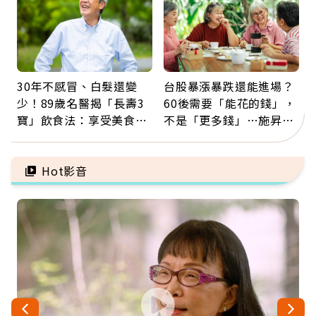
30年不感冒、白髮還變
台股暴漲暴跌還能進場？
少！89歲名醫揭「長壽3
60後需要「能花的錢」，
寶」飲食法：享受美食不
不是「更多錢」…施昇
忌口，偶爾也該吃點肉
輝：退休族最適合這種股
票
Hot影音