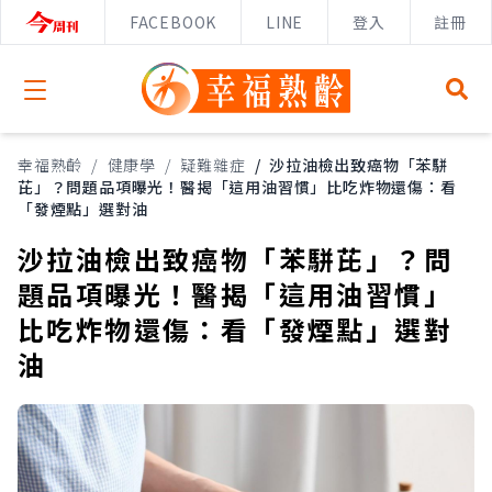
FACEBOOK
LINE
登入
註冊
Open menu
幸福熟齡
/
健康學
/
疑難雜症
/
沙拉油檢出致癌物「苯駢
芘」？問題品項曝光！醫揭「這用油習慣」比吃炸物還傷：看
「發煙點」選對油
沙拉油檢出致癌物「苯駢芘」？問
題品項曝光！醫揭「這用油習慣」
比吃炸物還傷：看「發煙點」選對
油