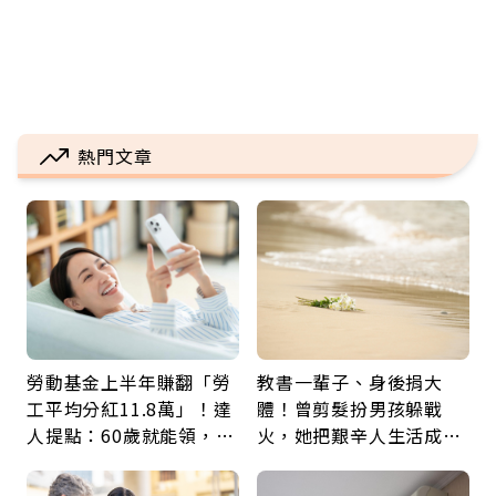
熱門文章
勞動基金上半年賺翻「勞
教書一輩子、身後捐大
工平均分紅11.8萬」！達
體！曾剪髮扮男孩躲戰
人提點：60歲就能領，重
火，她把艱辛人生活成風
新就業還有隱藏版退休金
景：生命價值在於成為祝
福