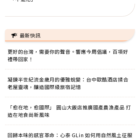
正的人生
最新快訊
更好的台灣，需要你的聲音。響應今周倡議，百項好
禮帶回家！
凝鍊半世紀流金歲月的優雅蛻變：台中歐酷酒店揉合
老屋靈魂，釀造國際級旅宿記憶
「愈在地，愈國際」 圓山大飯店推廣國產農漁產品 打
造在地食尚新風味
回歸本味的感官革命：心泰 GLin 如何用自然風土征服