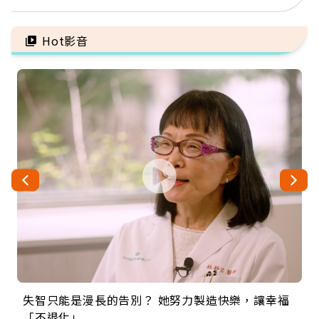
異：沒留遺囑手足反而分
那些怪物原來叫譫妄
更多
Hot影音
失智只能是漫長的告別？ 她努力製造快樂，讓幸福
來自剛果的巧克力神父 為台灣奉獻36年 「台灣是我
63歲卸矽谷副總、搬回台灣找快樂！「蛋黃哥小
104歲打破金氏世界紀錄 成為全球最年長羽球選
事業巔峰他選擇追夢…黑手阿伯拉小提琴還登上小
「不退化」
的家，我連作夢都講台語！」
丑」走進安養院，逗樂上萬爺奶：退休後才開始真
手，分享長壽的秘密原來是「這個」
巨蛋！連CNN都大讚！