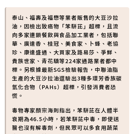
泰山、福壽及福懋等業者販售的大豆沙拉
油，因檢出致癌物「苯駢芘」超標，且流
向多家連鎖餐飲與食品加工業者，包括聯
華、廣達香、桂冠、美食家、卜蜂、老協
珍、康達盛通、大買家及路易莎、爭鮮、
貴族世家、青花驕等224家通路業者都中
標。另根據最新SGS檢驗報告，中聯油脂
生產的大豆沙拉油還驗出3種多環芳香族碳
氫化合物（PAHs）超標，引發消費者恐
慌。
毒物專家顏宗海則指出，苯駢芘在人體半
衰期為46.5小時，若苯駢芘中毒，即使送
醫也沒有解毒劑，但民眾可以多食用蔬菜