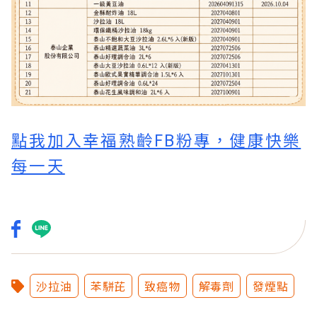
點我加入幸福熟齡FB粉專，健康快樂
每一天
沙拉油
苯駢芘
致癌物
解毒劑
發煙點