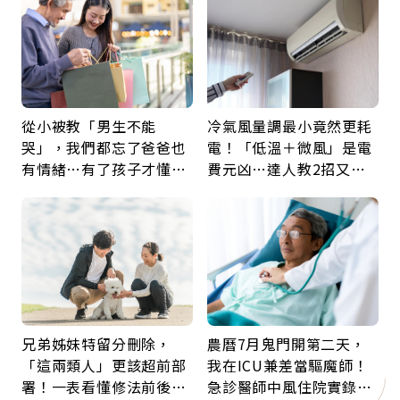
從小被教「男生不能
冷氣風量調最小竟然更耗
哭」，我們都忘了爸爸也
電！「低溫＋微風」是電
有情緒…有了孩子才懂：
費元凶…達人教2招又涼
父親節最珍貴禮物是一句
又省電
久違的關心
兄弟姊妹特留分刪除，
農曆7月鬼門開第二天，
「這兩類人」更該超前部
我在ICU兼差當驅魔師！
署！一表看懂修法前後差
急診醫師中風住院實錄：