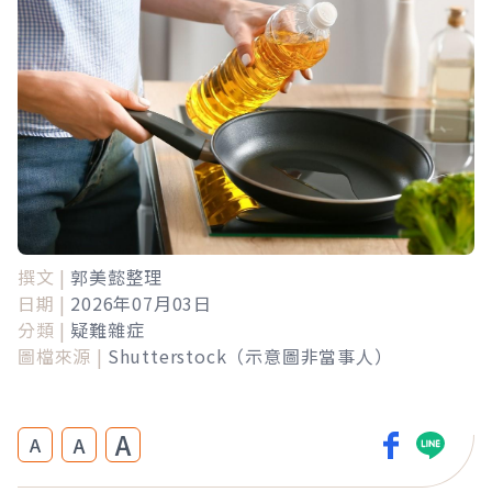
撰文 |
郭美懿整理
日期 |
2026年07月03日
分類 |
疑難雜症
圖檔來源 |
Shutterstock（示意圖非當事人）
A
A
A