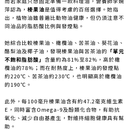
而若家庭只想固定準備一款料理油，營養師李婉
萍認為，
榛果油
是值得考慮的百搭選擇。她指
出，植物油雖普遍比動物油健康，但仍須注意不
同油品的脂肪酸比例與發煙點。
她綜合比較榛果油、橄欖油、苦茶油、葵花油、
酪梨油及椰子油，發現榛果油與苦茶油的
「單元
不飽和脂肪酸」
含量約為81%至82%，高於橄
欖油的78%；而在耐熱度上，榛果油的發煙點
約220℃、苦茶油約230℃，也明顯高於橄欖油
的190℃。
此外，每100毫升榛果油含有約47.2毫克維生素
E，同時富含Omega-9及酚類化合物，有助抗
氧化、減少自由基產生，對維持細胞健康具有幫
助。