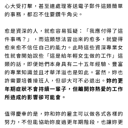
心大受打擊，甚至連處理寄送電子郵件這類簡單
的事務，都忍不住要鑽牛角尖。
愈是資深的人，就愈容易狐疑：「我應付得了這
件事嗎？」，而這類想法冒出來的愈多，就變得
愈來愈不信任自己的能力。此時這些資深專業女
性就會開始說些「這是給年輕女生做的工作」這
類的話，即便她們本身具有二十五年經驗、豐富
的專業知識並且才華洋溢也是如此。當然，妳也
許需要培養接班人，但卻大可不必退出。
妳的更
年期症狀不會持續一輩子，但離開妳熱愛的工作
所造成的影響卻可能會。
值得慶幸的是，妳和妳的雇主可以做各式各樣的
努力，不但能協助妳度過更年期階段，也讓妳更