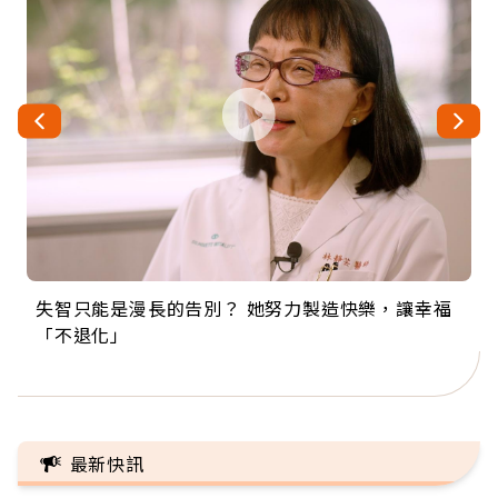
失智只能是漫長的告別？ 她努力製造快樂，讓幸福
來自剛果的巧克力神父 為台灣奉獻36年 「台灣是我
63歲卸矽谷副總、搬回台灣找快樂！「蛋黃哥小
104歲打破金氏世界紀錄 成為全球最年長羽球選
事業巔峰他選擇追夢…黑手阿伯拉小提琴還登上小
「不退化」
的家，我連作夢都講台語！」
丑」走進安養院，逗樂上萬爺奶：退休後才開始真
手，分享長壽的秘密原來是「這個」
巨蛋！連CNN都大讚！
正的人生
最新快訊