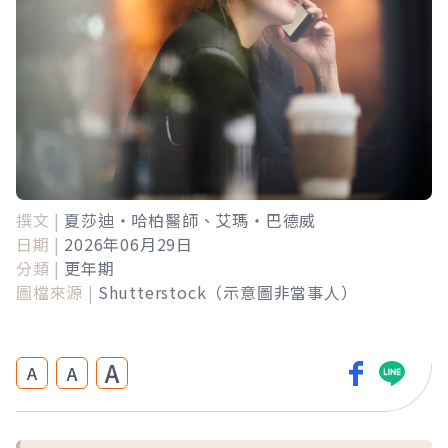
撰文 |
夏莎迪‧哈柏醫師、艾瑪‧巴德威
日期 |
2026年06月29日
分類 |
更年期
圖檔來源 |
Shutterstock（示意圖非當事人）
A
A
A