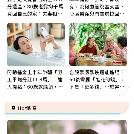
分遺產，80歲老翁掏千萬
有，為何血管說塞就塞？
買回自己的家：夫妻相守
心臟醫從鬼門關前拉回病
60年，卻輸給一個名字
人：會不會心梗要看對數
字
勞動基金上半年賺翻「勞
台股暴漲暴跌還能進場？
工平均分紅11.8萬」！達
60後需要「能花的錢」，
人提點：60歲就能領，重
不是「更多錢」…施昇
新就業還有隱藏版退休金
輝：退休族最適合這種股
票
Hot影音