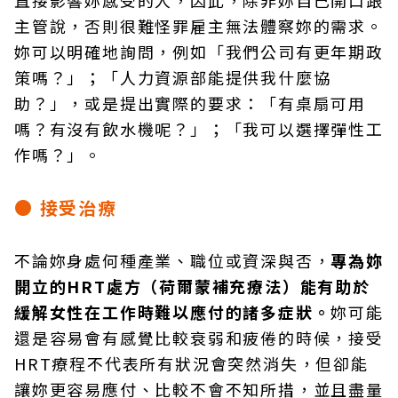
直接影響妳感受的人，因此，除非妳自己開口跟
主管說，否則很難怪罪雇主無法體察妳的需求。
妳可以明確地詢問，例如「我們公司有更年期政
策嗎？」；「人力資源部能提供我什麼協
助？」，或是提出實際的要求：「有桌扇可用
嗎？有沒有飲水機呢？」；「我可以選擇彈性工
作嗎？」。
● 接受治療
不論妳身處何種產業、職位或資深與否，
專為妳
開立的HRT處方（荷爾蒙補充療法）能有助於
緩解女性在工作時難以應付的諸多症狀。
妳可能
還是容易會有感覺比較衰弱和疲倦的時候，接受
HRT療程不代表所有狀況會突然消失，但卻能
讓妳更容易應付、比較不會不知所措，並且盡量