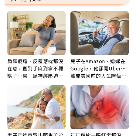
肩頸痠痛、反覆落枕都沒
兒子在Amazon、媳婦在
在意，直到手麻到拿不穩
Google，他卻開Uber…
筷子…醫：頸神經壓迫上
離開美國前的人生體悟：
身，打破固定姿勢才是關
好的壞的都不會永遠
鍵
妻子走後竟冒出陌生弟弟
年年健檢一張紅字都沒