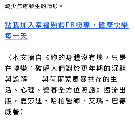
減少焦慮發生的情形。
點我加入幸福熟齡FB粉專，健康快樂
每一天
（本文摘自《
妳的身體沒有壞，只是
在轉變：破解人們對於更年期的沉默
與誤解——與荷爾蒙風暴共存的生
活、心理、營養全方位照護
》
遠流
出
版，
夏莎迪‧哈柏醫師、艾瑪‧巴德
威
著）