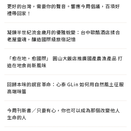
更好的台灣，需要你的聲音。響應今周倡議，百項好
禮帶回家！
凝鍊半世紀流金歲月的優雅蛻變：台中歐酷酒店揉合
老屋靈魂，釀造國際級旅宿記憶
「愈在地，愈國際」 圓山大飯店推廣國產農漁產品 打
造在地食尚新風味
回歸本味的感官革命：心泰 GLin 如何用自然風土征服
高端味蕾
今周刊新書／只要有心，你也可以成為那個改變他人
生命的人